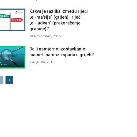
Kakva je razlika između riječi
„el-ma'sije“ (grijeh) i riječi
„el-‘udvan“ (prekoračenje
granice)?
28 Novembra, 2015
Da li namjerno izostavljanje
sunnet- namaza spada u grijeh?
7 Augusta, 2015