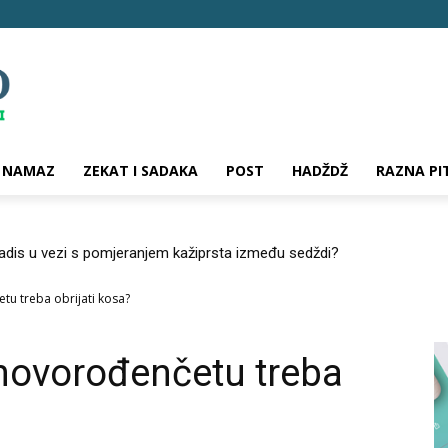
NAMAZ
ZEKAT I SADAKA
POST
HADŽDŽ
RAZNA PI
hadis u vezi s pomjeranjem kažiprsta između sedždi?
tu treba obrijati kosa?
novorođenčetu treba