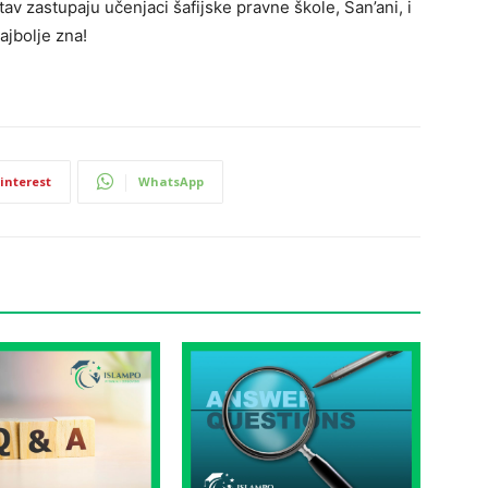
av zastupaju učenjaci šafijske pravne škole, San’ani, i
ajbolje zna!
interest
WhatsApp