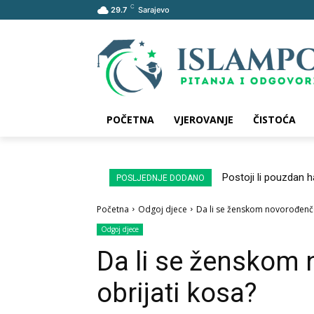
C
29.7
Sarajevo
POČETNA
VJEROVANJE
ČISTOĆA
Postoji li pouzdan 
POSLJEDNJE DODANO
Početna
Odgoj djece
Da li se ženskom novorođenče
Odgoj djece
Da li se ženskom 
obrijati kosa?