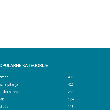
OPULARNE KATEGORIJE
amaz
496
zna pitanja
426
nska pitanja
239
rak
124
stoća
118