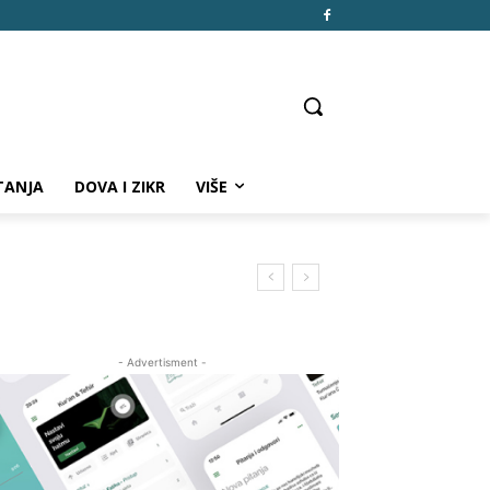
TANJA
DOVA I ZIKR
VIŠE
- Advertisment -