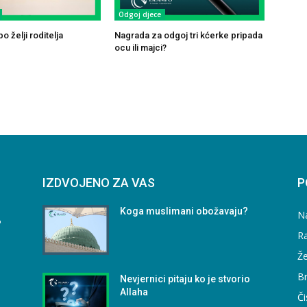
Odgoj djece
o želji roditelja
Nagrada za odgoj tri kćerke pripada
ocu ili majci?
IZDVOJENO ZA VAS
P
Koga muslimani obožavaju?
N
?
Ra
Že
B
Nevjernici pitaju ko je stvorio
Allaha
Či