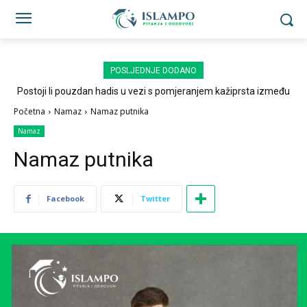
POSLJEDNJE DODANO
Postoji li pouzdan hadis u vezi s pomjeranjem kažiprsta između
sedždi?
Početna
Namaz
Namaz putnika
Namaz
Namaz putnika
Facebook
Twitter