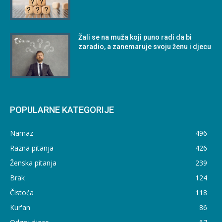
Žali se na muža koji puno radi da bi
zaradio, a zanemaruje svoju ženu i djecu
POPULARNE KATEGORIJE
Namaz
496
Razna pitanja
426
Ženska pitanja
239
Brak
124
Čistoća
118
Kur'an
86