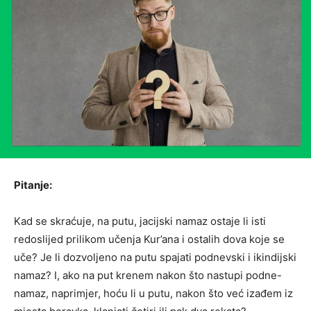
Pitanje:
Kad se skraćuje, na putu, jacijski namaz ostaje li isti
redoslijed prilikom učenja Kur’ana i ostalih dova koje se
uče? Je li dozvoljeno na putu spajati podnevski i ikindijski
namaz? I, ako na put krenem nakon što nastupi podne-
namaz, naprimjer, hoću li u putu, nakon što već izađem iz