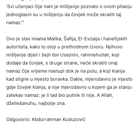
‘Svi učenjaci čije nam je mišljenje poznato o ovom pitanju
jednoglasni su u mišljenju da čovjek može skratiti taj
namaz.’”
Ovo je stav imama Malika, Šafija, El-Evzaija i hanefijskih
autoriteta, kako to stoji u prethodnom izvoru. Njihovo
mišljenje dijeli i šejh Ibn Usejmin, rahimehullah, koji
dodaje da čovjek, s druge strane, neće skratiti onaj
namaz čije vrijeme nastupi dok je na putu, a koji klanja
kad stigne u mjesto boravka. Dakle, mjerodavno je mjesto
gdje čovjek klanja, a nije mjerodavno u kojem ga je stanju
zatekao namaz: je li tad bio putnik ili nije. A Allah,
džellešanuhu, najbolje zna.
Odgovorio: Abdurrahman Kuduzović