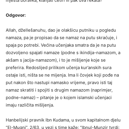
mjesta boravka, klanjati četiri ili pak dva rekata?
Odgovor:
Allah, džellešanuhu, dao je olakšicu putniku u pogledu
namaza, pa je propisao da se namaz na putu skraćuje, i
spaja po potrebi. Većina učenjaka smatra da je na putu
dozvoljeno spajati namaze (podne s ikindija-namazom, a
akšam s jacija-namazom), i to je mišljenje koje se
preferira. Redoslijed prilikom učenja kur’anskih sura
ostaje isti, ništa se ne mijenja. Ima li čovjek koji pođe na
put nakon što nastupi namasko vrijeme, pravo isti taj
namaz skratiti i spojiti s drugim namazom (naprimjer,
podne-namaz) – pitanje je o kojem islamski učenjaci
imaju različita mišljenja.
Hanbelijski pravnik Ibn Kudama, u svom kapitalnom djelu
“El-Mugni”, 2/63, u vezi s time kaže: “Ibnul-Munzir tvrdi: