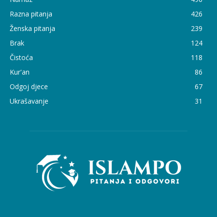
Razna pitanja
426
Ženska pitanja
239
Brak
124
Čistoća
118
Kur'an
86
Odgoj djece
67
Ukrašavanje
31