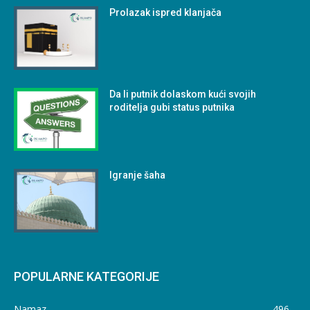
Prolazak ispred klanjača
Da li putnik dolaskom kući svojih
roditelja gubi status putnika
Igranje šaha
POPULARNE KATEGORIJE
Namaz
496