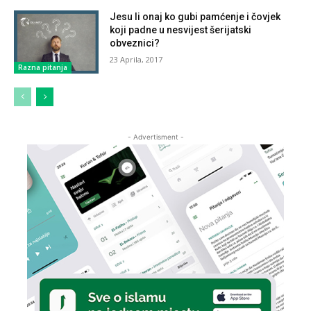
Jesu li onaj ko gubi pamćenje i čovjek
koji padne u nesvijest šerijatski
obveznici?
23 Aprila, 2017
Razna pitanja
- Advertisment -