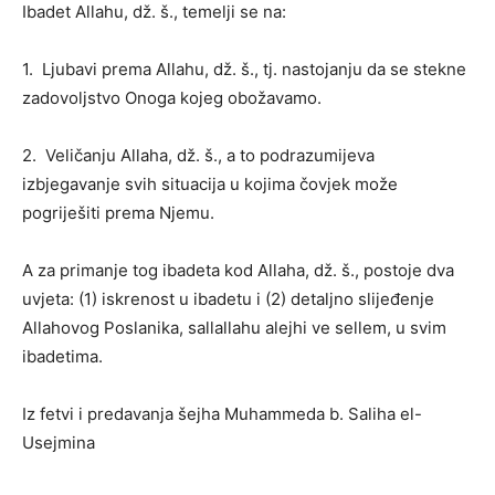
Ibadet Allahu, dž. š., temelji se na:
1. Ljubavi prema Allahu, dž. š., tj. nastojanju da se stekne
zadovoljstvo Onoga kojeg obožavamo.
2. Veličanju Allaha, dž. š., a to podrazumijeva
izbjegavanje svih situacija u kojima čovjek može
pogriješiti prema Njemu.
A za primanje tog ibadeta kod Allaha, dž. š., postoje dva
uvjeta: (1) iskrenost u ibadetu i (2) detaljno slijeđenje
Allahovog Poslanika, sallallahu alejhi ve sellem, u svim
ibadetima.
Iz fetvi i predavanja šejha Muhammeda b. Saliha el-
Usejmina