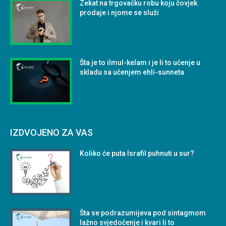
Zekat na trgovačku robu koju čovjek
prodaje i njome se služi
Šta je to ilmul-kelam i je li to učenje u
skladu sa učenjem ehli-sunneta
IZDVOJENO ZA VAS
Koliko će puta Israfil puhnuti u sur?
Šta se podrazumijeva pod sintagmom
lažno svjedočenje i kvari li to