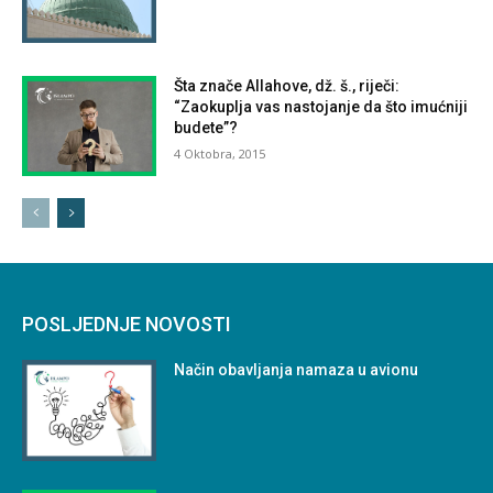
Šta znače Allahove, dž. š., riječi:
“Zaokuplja vas nastojanje da što imućniji
budete”?
4 Oktobra, 2015
POSLJEDNJE NOVOSTI
Način obavljanja namaza u avionu