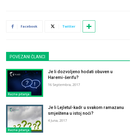
Facebook
Twitter
POVEZANI ČLANCI
Je li dozvoljeno hodati obuven u
Haremi-šerifu?
16 Septembra, 2017
Razna pitanja
Je li Lejletul-kadr u svakom ramazanu
smještena u istoj noći?
4 Juna, 2017
Razna pitanja