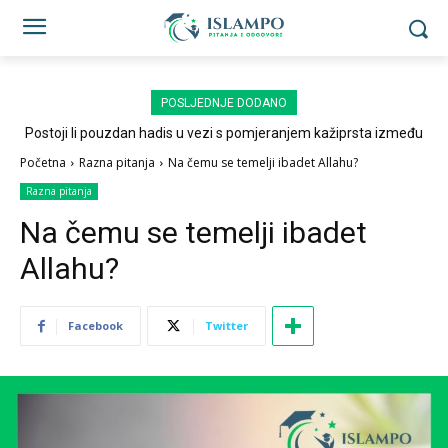
POSLJEDNJE DODANO
Postoji li pouzdan hadis u vezi s pomjeranjem kažiprsta između
sedždi?
Početna
Razna pitanja
Na čemu se temelji ibadet Allahu?
Razna pitanja
Na čemu se temelji ibadet
Allahu?
Facebook
Twitter