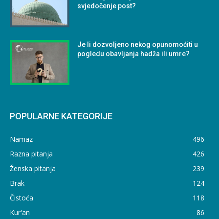
svjedočenje post?
Je li dozvoljeno nekog opunomoćiti u
pogledu obavljanja hadža ili umre?
POPULARNE KATEGORIJE
Namaz
496
Razna pitanja
426
Ženska pitanja
239
Brak
124
Čistoća
118
Kur'an
86