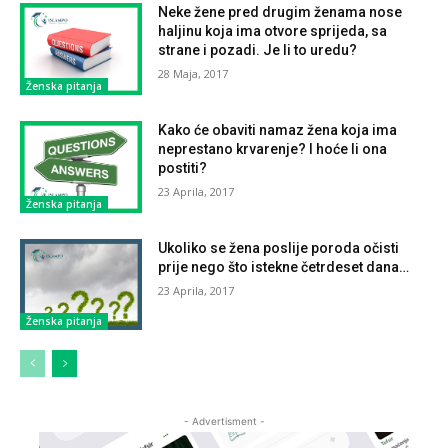
Neke žene pred drugim ženama nose
haljinu koja ima otvore sprijeda, sa
strane i pozadi. Je li to uredu?
28 Maja, 2017
Ženska pitanja
Kako će obaviti namaz žena koja ima
neprestano krvarenje? I hoće li ona
postiti?
23 Aprila, 2017
Ženska pitanja
Ukoliko se žena poslije poroda očisti
prije nego što istekne četrdeset dana…
23 Aprila, 2017
Ženska pitanja
- Advertisment -