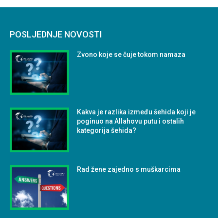
POSLJEDNJE NOVOSTI
Zvono koje se čuje tokom namaza
Kakva je razlika između šehida koji je
poginuo na Allahovu putu i ostalih
kategorija šehida?
Rad žene zajedno s muškarcima