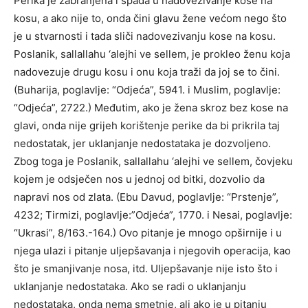
Perika je zabranjena i spada u nadovezivanje kose na
kosu, a ako nije to, onda čini glavu žene većom nego što
je u stvarnosti i tada sliči nadovezivanju kose na kosu.
Poslanik, sallallahu ‘alejhi ve sellem, je prokleo ženu koja
nadovezuje drugu kosu i onu koja traži da joj se to čini.
(Buharija, poglavlje: “Odjeća”, 5941. i Muslim, poglavlje:
“Odjeća”, 2722.) Međutim, ako je žena skroz bez kose na
glavi, onda nije grijeh korištenje perike da bi prikrila taj
nedostatak, jer uklanjanje nedostataka je dozvoljeno.
Zbog toga je Poslanik, sallallahu ‘alejhi ve sellem, čovjeku
kojem je odsječen nos u jednoj od bitki, dozvolio da
napravi nos od zlata. (Ebu Davud, poglavlje: “Prstenje”,
4232; Tirmizi, poglavlje:”Odjeća”, 1770. i Nesai, poglavlje:
“Ukrasi”, 8/163.-164.) Ovo pitanje je mnogo opširnije i u
njega ulazi i pitanje uljepšavanja i njegovih operacija, kao
što je smanjivanje nosa, itd. Uljepšavanje nije isto što i
uklanjanje nedostataka. Ako se radi o uklanjanju
nedostataka, onda nema smetnje, ali ako je u pitanju