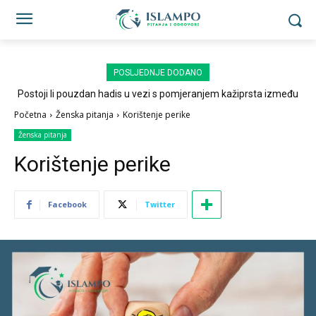
POSLJEDNJE DODANO
Postoji li pouzdan hadis u vezi s pomjeranjem kažiprsta između
sedždi?
Početna
Ženska pitanja
Korištenje perike
Ženska pitanja
Korištenje perike
Facebook
Twitter