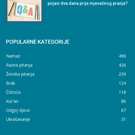
pojavi dva dana prije mjesečnog pranja?
POPULARNE KATEGORIJE
Namaz
496
Razna pitanja
426
Ženska pitanja
239
Brak
124
Čistoća
118
Kur'an
86
Odgoj djece
67
Ukrašavanje
31