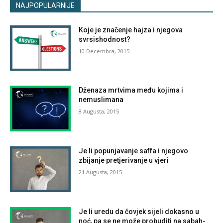
NAJPOPULARNIJE
Koje je značenje hajza i njegova
svrsishodnost?
10 Decembra, 2015
Dženaza mrtvima među kojima i
nemuslimana
8 Augusta, 2015
Je li popunjavanje saffa i njegovo
zbijanje pretjerivanje u vjeri
21 Augusta, 2015
Je li uredu da čovjek sijeli dokasno u
noć, pa se ne može probuditi na sabah-