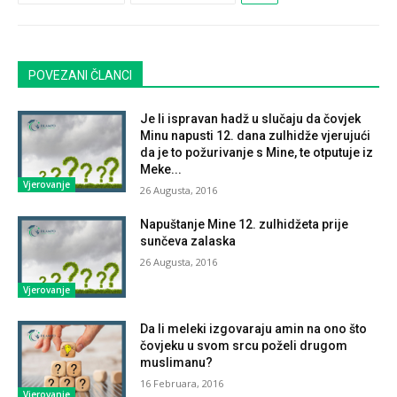
POVEZANI ČLANCI
Je li ispravan hadž u slučaju da čovjek
Minu napusti 12. dana zulhidže vjerujući
da je to požurivanje s Mine, te otputuje iz
Meke...
Vjerovanje
26 Augusta, 2016
Napuštanje Mine 12. zulhidžeta prije
sunčeva zalaska
26 Augusta, 2016
Vjerovanje
Da li meleki izgovaraju amin na ono što
čovjeku u svom srcu poželi drugom
muslimanu?
16 Februara, 2016
Vjerovanje