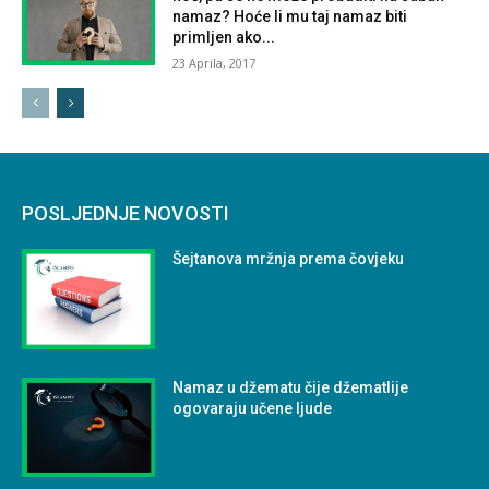
namaz? Hoće li mu taj namaz biti
primljen ako...
23 Aprila, 2017
POSLJEDNJE NOVOSTI
Šejtanova mržnja prema čovjeku
Namaz u džematu čije džematlije
ogovaraju učene ljude