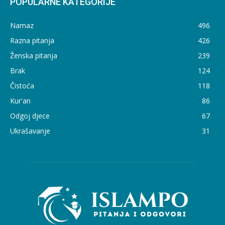
POPULARNE KATEGORIJE
Namaz
496
Razna pitanja
426
Ženska pitanja
239
Brak
124
Čistoća
118
Kur'an
86
Odgoj djece
67
Ukrašavanje
31