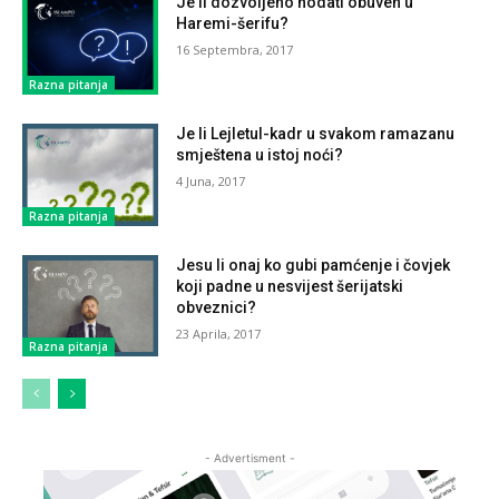
Je li dozvoljeno hodati obuven u
Haremi-šerifu?
16 Septembra, 2017
Razna pitanja
Je li Lejletul-kadr u svakom ramazanu
smještena u istoj noći?
4 Juna, 2017
Razna pitanja
Jesu li onaj ko gubi pamćenje i čovjek
koji padne u nesvijest šerijatski
obveznici?
23 Aprila, 2017
Razna pitanja
- Advertisment -