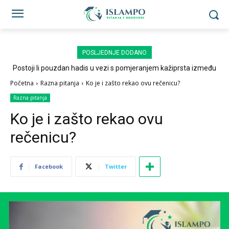
POSLJEDNJE DODANO
Postoji li pouzdan hadis u vezi s pomjeranjem kažiprsta između
sedždi?
Početna
Razna pitanja
Ko je i zašto rekao ovu rečenicu?
Razna pitanja
Ko je i zašto rekao ovu
rečenicu?
Facebook
Twitter