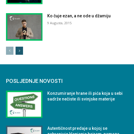
Ko čuje ezan, a ne ode u džamiju
9 Augusta, 2015
POSLJEDNJE NOVOSTI
Konzumiranje hrane ili pića koja u sebi
sadrže nečiste ili svinjske materije
Autentičnost predaje u kojoj se