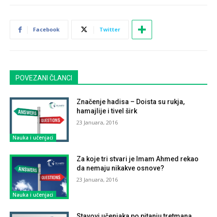
Facebook
Twitter
POVEZANI ČLANCI
Značenje hadisa – Doista su rukja,
hamajlije i tivel širk
23 Januara, 2016
Nauka i učenjaci
Za koje tri stvari je Imam Ahmed rekao
da nemaju nikakve osnove?
23 Januara, 2016
Nauka i učenjaci
Stavovi učenjaka po pitanju tretmana