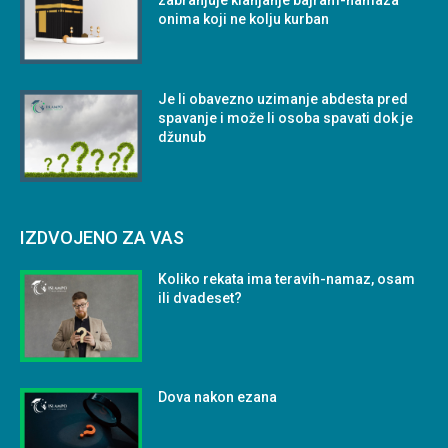
zabranjuje klanjanje bajram-namaza
onima koji ne kolju kurban
Je li obavezno uzimanje abdesta pred
spavanje i može li osoba spavati dok je
džunub
IZDVOJENO ZA VAS
Koliko rekata ima teravih-namaz, osam
ili dvadeset?
Dova nakon ezana