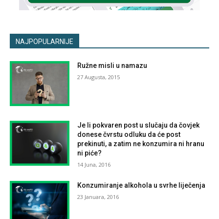
NAJPOPULARNIJE
Ružne misli u namazu
27 Augusta, 2015
Je li pokvaren post u slučaju da čovjek
donese čvrstu odluku da će post
prekinuti, a zatim ne konzumira ni hranu
ni piće?
14 Juna, 2016
Konzumiranje alkohola u svrhe liječenja
23 Januara, 2016