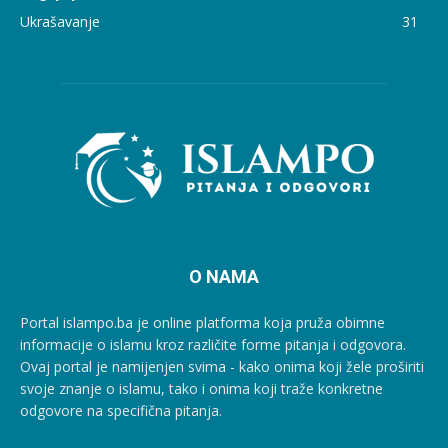
Ukrašavanje
31
O NAMA
Portal islampo.ba je online platforma koja pruža obimne
informacije o islamu kroz različite forme pitanja i odgovora.
Ovaj portal je namijenjen svima - kako onima koji žele proširiti
svoje znanje o islamu, tako i onima koji traže konkretne
odgovore na specifična pitanja.