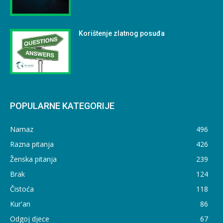
Korištenje zlatnog posuđa
POPULARNE KATEGORIJE
Namaz
496
Razna pitanja
426
Ženska pitanja
239
Brak
124
Čistoća
118
Kur'an
86
Odgoj djece
67