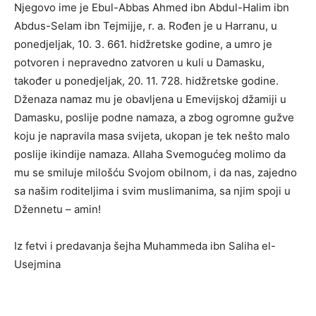
Njegovo ime je Ebul-Abbas Ahmed ibn Abdul-Halim ibn
Abdus-Selam ibn Tejmijje, r. a. Rođen je u Harranu, u
ponedjeljak, 10. 3. 661. hidžretske godine, a umro je
potvoren i nepravedno zatvoren u kuli u Damasku,
također u ponedjeljak, 20. 11. 728. hidžretske godine.
Dženaza namaz mu je obavljena u Emevijskoj džamiji u
Damasku, poslije podne namaza, a zbog ogromne gužve
koju je napravila masa svijeta, ukopan je tek nešto malo
poslije ikindije namaza. Allaha Svemogućeg molimo da
mu se smiluje milošću Svojom obilnom, i da nas, zajedno
sa našim roditeljima i svim muslimanima, sa njim spoji u
Džennetu – amin!
Iz fetvi i predavanja šejha Muhammeda ibn Saliha el-
Usejmina