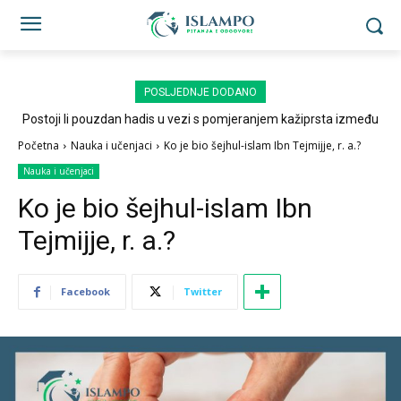
POSLJEDNJE DODANO
Postoji li pouzdan hadis u vezi s pomjeranjem kažiprsta između
sedždi?
Početna
Nauka i učenjaci
Ko je bio šejhul-islam Ibn Tejmijje, r. a.?
Nauka i učenjaci
Ko je bio šejhul-islam Ibn
Tejmijje, r. a.?
Facebook
Twitter