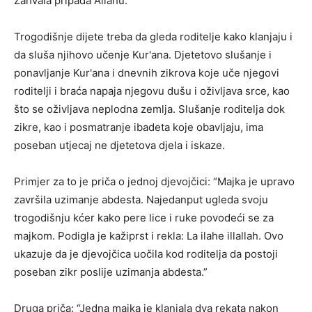
Zahvala pripada Allahu.
Trogodišnje dijete treba da gleda roditelje kako klanjaju i
da sluša njihovo učenje Kur'ana. Djetetovo slušanje i
ponavljanje Kur'ana i dnevnih zikrova koje uče njegovi
roditelji i braća napaja njegovu dušu i oživljava srce, kao
što se oživljava neplodna zemlja. Slušanje roditelja dok
zikre, kao i posmatranje ibadeta koje obavljaju, ima
poseban utjecaj ne djetetova djela i iskaze.
Primjer za to je priča o jednoj djevojčici: “Majka je upravo
završila uzimanje abdesta. Najedanput ugleda svoju
trogodišnju kćer kako pere lice i ruke povodeći se za
majkom. Podigla je kažiprst i rekla: La ilahe illallah. Ovo
ukazuje da je djevojčica uočila kod roditelja da postoji
poseban zikr poslije uzimanja abdesta.”
Druga priča: “Jedna majka je klanjala dva rekata nakon