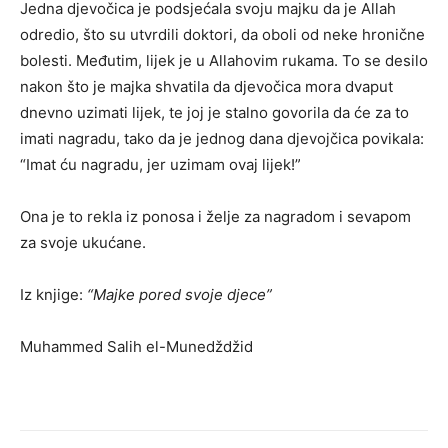
Jedna djevočica je podsjećala svoju majku da je Allah
odredio, što su utvrdili doktori, da oboli od neke hronične
bolesti. Međutim, lijek je u Allahovim rukama. To se desilo
nakon što je majka shvatila da djevočica mora dvaput
dnevno uzimati lijek, te joj je stalno govorila da će za to
imati nagradu, tako da je jednog dana djevojčica povikala:
“Imat ću nagradu, jer uzimam ovaj lijek!”
Ona je to rekla iz ponosa i želje za nagradom i sevapom
za svoje ukućane.
Iz knjige:
“Majke pored svoje djece”
Muhammed Salih el-Munedždžid