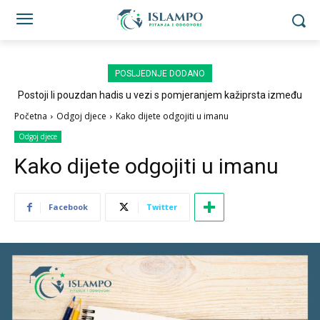
POSLJEDNJE DODANO
Postoji li pouzdan hadis u vezi s pomjeranjem kažiprsta između
sedždi?
Početna
Odgoj djece
Kako dijete odgojiti u imanu
Odgoj djece
Kako dijete odgojiti u imanu
Facebook
Twitter