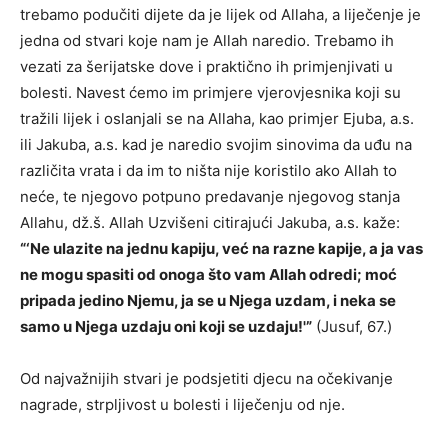
trebamo podučiti dijete da je lijek od Allaha, a liječenje je
jedna od stvari koje nam je Allah naredio. Trebamo ih
vezati za šerijatske dove i praktično ih primjenjivati u
bolesti. Navest ćemo im primjere vjerovjesnika koji su
tražili lijek i oslanjali se na Allaha, kao primjer Ejuba, a.s.
ili Jakuba, a.s. kad je naredio svojim sinovima da uđu na
različita vrata i da im to ništa nije koristilo ako Allah to
neće, te njegovo potpuno predavanje njegovog stanja
Allahu, dž.š. Allah Uzvišeni citirajući Jakuba, a.s. kaže:
“‘Ne ulazite na jednu kapiju, već na razne kapije, a ja vas
ne mogu spasiti od onoga što vam Allah odredi; moć
pripada jedino Njemu, ja se u Njega uzdam, i neka se
samo u Njega uzdaju oni koji se uzdaju!'”
(Jusuf, 67.)
Od najvažnijih stvari je podsjetiti djecu na očekivanje
nagrade, strpljivost u bolesti i liječenju od nje.