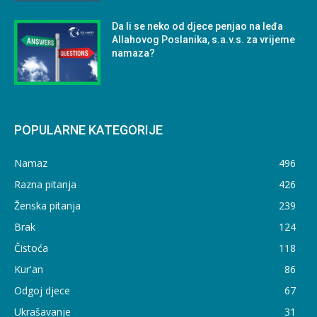
Da li se neko od djece penjao na leđa
Allahovog Poslanika, s.a.v.s. za vrijeme
namaza?
POPULARNE KATEGORIJE
Namaz
496
Razna pitanja
426
Ženska pitanja
239
Brak
124
Čistoća
118
Kur'an
86
Odgoj djece
67
Ukrašavanje
31