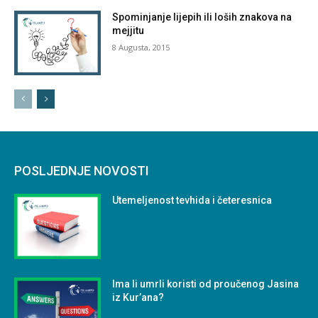
Spominjanje lijepih ili loših znakova na
mejjitu
8 Augusta, 2015
POSLJEDNJE NOVOSTI
Utemeljenost tevhida i četeresnica
Ima li umrli koristi od proučenog Jasina
iz Kur’ana?