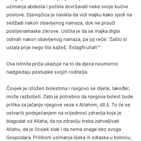
uzimanja abdesta i počela dovršavati neke svoje kućne
poslove. Djevojčica je navikla da vidi majku kako sjedi na
sedžadi nakon obavljenog namaza, dok ne prouči
poslijenamaske zikrove. Uočila je da se majka digla
odmah nakon obavljenog namaza, pa joj reče: ‘Zašto si
ustala prije nego što kažeš: ‘Estagfirullah””
Ova istinita priča ukazuje na to da djeca neumorno
nadgledaju postupke svojih roditelja.
Čovjek je izložen bolestima i njegovo se dijete, također,
može razboljeti. Zato je potrebno da njegova bolest bude
prilika za jačanje njegove veze s Allahom, dž.š. To će se
ostvariti podsjećanjem na vrijednost zdravlja koje je
blagodat od Allaha, da na zdravlju treba zahvaljivati
Allahu, da je čovjek slab i da nema snage bez svoga
Gospodara. Prilikom uzimanja lijeka ili odlaska u bolnicu,