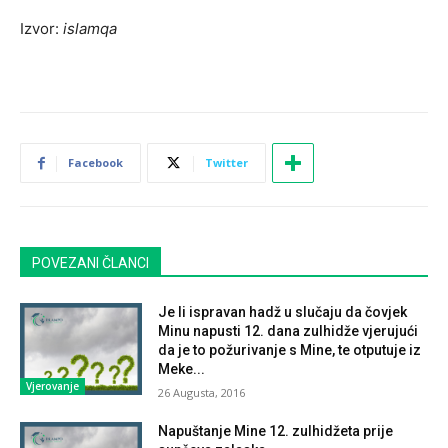
Izvor:
islamqa
Facebook
Twitter
POVEZANI ČLANCI
Je li ispravan hadž u slučaju da čovjek
Minu napusti 12. dana zulhidže vjerujući
da je to požurivanje s Mine, te otputuje iz
Meke...
Vjerovanje
26 Augusta, 2016
Napuštanje Mine 12. zulhidžeta prije