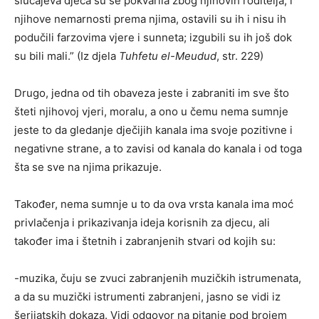
slučajeva djeca su se pokvarila zbog njihovih roditelja, i
njihove nemarnosti prema njima, ostavili su ih i nisu ih
podučili farzovima vjere i sunneta; izgubili su ih još dok
su bili mali.” (Iz djela
Tuhfetu el-Meudud
, str. 229)
Drugo, jedna od tih obaveza jeste i zabraniti im sve što
šteti njihovoj vjeri, moralu, a ono u čemu nema sumnje
jeste to da gledanje dječijih kanala ima svoje pozitivne i
negativne strane, a to zavisi od kanala do kanala i od toga
šta se sve na njima prikazuje.
Također, nema sumnje u to da ova vrsta kanala ima moć
privlačenja i prikazivanja ideja korisnih za djecu, ali
također ima i štetnih i zabranjenih stvari od kojih su:
-muzika, čuju se zvuci zabranjenih muzičkih istrumenata,
a da su muzički istrumenti zabranjeni, jasno se vidi iz
šerijatskih dokaza. Vidi odgovor na pitanje pod brojem