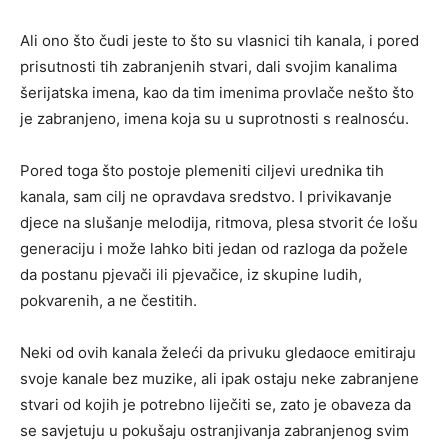
Ali ono što čudi jeste to što su vlasnici tih kanala, i pored
prisutnosti tih zabranjenih stvari, dali svojim kanalima
šerijatska imena, kao da tim imenima provlače nešto što
je zabranjeno, imena koja su u suprotnosti s realnosću.
Pored toga što postoje plemeniti ciljevi urednika tih
kanala, sam cilj ne opravdava sredstvo. I privikavanje
djece na slušanje melodija, ritmova, plesa stvorit će lošu
generaciju i može lahko biti jedan od razloga da požele
da postanu pjevači ili pjevačice, iz skupine ludih,
pokvarenih, a ne čestitih.
Neki od ovih kanala želeći da privuku gledaoce emitiraju
svoje kanale bez muzike, ali ipak ostaju neke zabranjene
stvari od kojih je potrebno liječiti se, zato je obaveza da
se savjetuju u pokušaju ostranjivanja zabranjenog svim