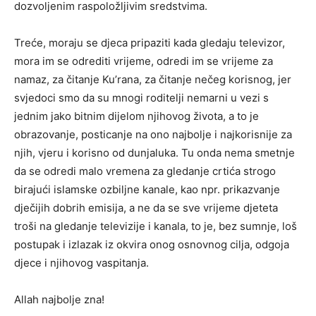
dozvoljenim raspoložljivim sredstvima.
Treće, moraju se djeca pripaziti kada gledaju televizor,
mora im se odrediti vrijeme, odredi im se vrijeme za
namaz, za čitanje Ku’rana, za čitanje nečeg korisnog, jer
svjedoci smo da su mnogi roditelji nemarni u vezi s
jednim jako bitnim dijelom njihovog života, a to je
obrazovanje, posticanje na ono najbolje i najkorisnije za
njih, vjeru i korisno od dunjaluka. Tu onda nema smetnje
da se odredi malo vremena za gledanje crtića strogo
birajući islamske ozbiljne kanale, kao npr. prikazvanje
dječijih dobrih emisija, a ne da se sve vrijeme djeteta
troši na gledanje televizije i kanala, to je, bez sumnje, loš
postupak i izlazak iz okvira onog osnovnog cilja, odgoja
djece i njihovog vaspitanja.
Allah najbolje zna!