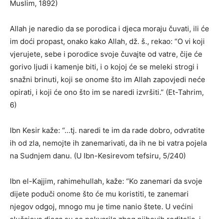
Muslim, 1892)
Allah je naredio da se porodica i djeca moraju čuvati, ili će
im doći propast, onako kako Allah, dž. š., rekao: “O vi koji
vjerujete, sebe i porodice svoje čuvajte od vatre, čije će
gorivo ljudi i kamenje biti, i o kojoj će se meleki strogi i
snažni brinuti, koji se onome što im Allah zapovjedi neće
opirati, i koji će ono što im se naredi izvršiti.” (Et-Tahrim,
6)
Ibn Kesir kaže: “…tj. naredi te im da rade dobro, odvratite
ih od zla, nemojte ih zanemarivati, da ih ne bi vatra pojela
na Sudnjem danu. (U Ibn-Kesirevom tefsiru, 5/240)
Ibn el-Kajjim, rahimehullah, kaže: “Ko zanemari da svoje
dijete poduči onome što će mu koristiti, te zanemari
njegov odgoj, mnogo mu je time nanio štete. U većini