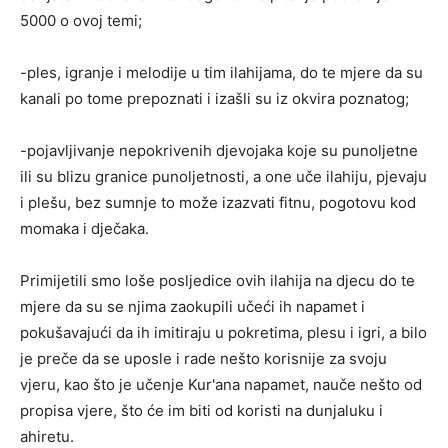
5000 o ovoj temi;
-ples, igranje i melodije u tim ilahijama, do te mjere da su
kanali po tome prepoznati i izašli su iz okvira poznatog;
-pojavljivanje nepokrivenih djevojaka koje su punoljetne
ili su blizu granice punoljetnosti, a one uče ilahiju, pjevaju
i plešu, bez sumnje to može izazvati fitnu, pogotovu kod
momaka i dječaka.
Primijetili smo loše posljedice ovih ilahija na djecu do te
mjere da su se njima zaokupili učeći ih napamet i
pokušavajući da ih imitiraju u pokretima, plesu i igri, a bilo
je preče da se uposle i rade nešto korisnije za svoju
vjeru, kao što je učenje Kur'ana napamet, nauče nešto od
propisa vjere, što će im biti od koristi na dunjaluku i
ahiretu.