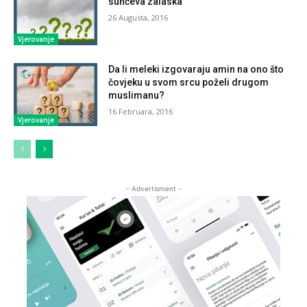
sunčeva zalaska
26 Augusta, 2016
Vjerovanje
Da li meleki izgovaraju amin na ono što
čovjeku u svom srcu poželi drugom
muslimanu?
16 Februara, 2016
Vjerovanje
- Advertisment -