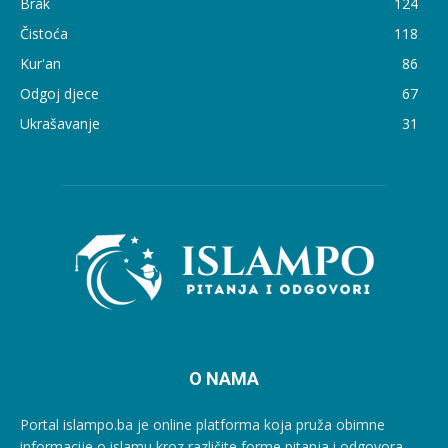
Brak
124
Čistoća
118
Kur'an
86
Odgoj djece
67
Ukrašavanje
31
O NAMA
Portal islampo.ba je online platforma koja pruža obimne
informacije o islamu kroz različite forme pitanja i odgovora.