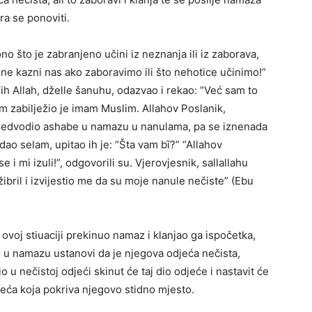
ora se ponoviti.
ono što je zabranjeno učini iz neznanja ili iz zaborava,
 ne kazni nas ako zaboravimo ili što nehotice učinimo!”
ih Allah, dželle šanuhu, odazvao i rekao: “Već sam to
m zabilježio je imam Muslim. Allahov Poslanik,
a predvodio ashabe u namazu u nanulama, pa se iznenada
edao selam, upitao ih je: “Šta vam bī?” “Allahov
 i mi izuli!”, odgovorili su. Vjerovjesnik, sallallahu
žibril i izvijestio me da su moje nanule nečiste” (Ebu
u ovoj stiuaciji prekinuo namaz i klanjao ga ispočetka,
 u namazu ustanovi da je njegova odjeća nečista,
 u nečistoj odjeći skinut će taj dio odjeće i nastavit će
eća koja pokriva njegovo stidno mjesto.