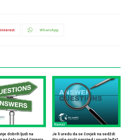
interest
WhatsApp
Namaz
je dobrih ljudi na
Je li uredu da se čovjek na sedždi
 na čelu usljed činjenja
što više pruži naprijed i spusti leđa?