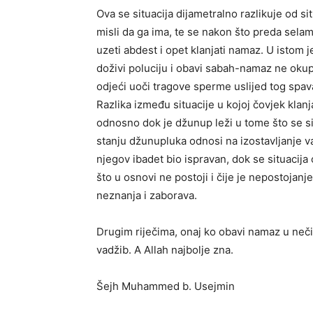
Ova se situacija dijametralno razlikuje od si
misli da ga ima, te se nakon što preda selam
uzeti abdest i opet klanjati namaz. U istom j
doživi poluciju i obavi sabah-namaz ne okupa
odjeći uoči tragove sperme uslijed tog spav
Razlika između situacije u kojoj čovjek klanja
odnosno dok je džunup leži u tome što se s
stanju džunupluka odnosi na izostavljanje va
njegov ibadet bio ispravan, dok se situacija
što u osnovi ne postoji i čije je nepostojanj
neznanja i zaborava.
Drugim riječima, onaj ko obavi namaz u nečis
vadžib. A Allah najbolje zna.
Šejh Muhammed b. Usejmin