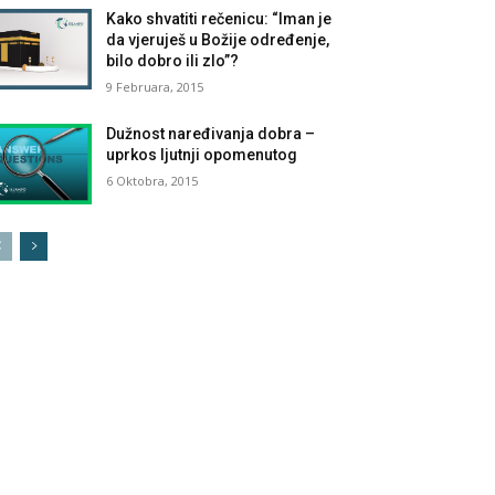
Kako shvatiti rečenicu: “Iman je
da vjeruješ u Božije određenje,
bilo dobro ili zlo”?
9 Februara, 2015
Dužnost naređivanja dobra –
uprkos ljutnji opomenutog
6 Oktobra, 2015