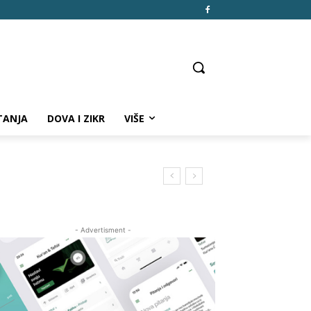
TANJA
DOVA I ZIKR
VIŠE
- Advertisment -