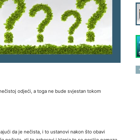
nečistoj odjeći, a toga ne bude svjestan tokom
ajući da je nečista, i to ustanovi nakon što obavi
nečista, ali to zaboravi i klanja te se poslije namaza