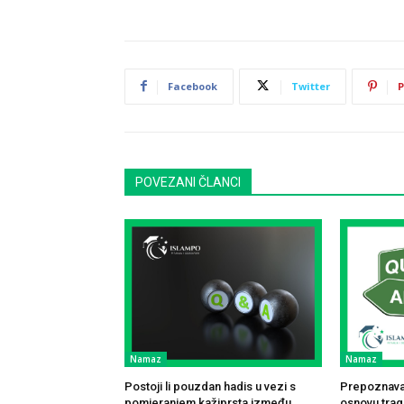
Facebook
Twitter
P
POVEZANI ČLANCI
Namaz
Namaz
Postoji li pouzdan hadis u vezi s
Prepoznavan
pomjeranjem kažiprsta između
osnovu traga