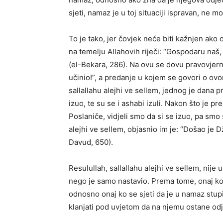
sjeti, namaz je u toj situaciji ispravan, ne m
To je tako, jer čovjek neće biti kažnjen ako 
na temelju Allahovih riječi: “Gospodaru naš,
(el-Bekara, 286). Na ovu se dovu pravovjern
učinio!”, a predanje u kojem se govori o ovo
sallallahu alejhi ve sellem, jednog je dan
izuo, te su se i ashabi izuli. Nakon što je pr
Poslaniče, vidjeli smo da si se izuo, pa smo se
alejhi ve sellem, objasnio im je: “Došao je D
Davud, 650).
Resulullah, sallallahu alejhi ve sellem, nije 
nego je samo nastavio. Prema tome, onaj ko
odnosno onaj ko se sjeti da je u namaz stupio
klanjati pod uvjetom da na njemu ostane odj