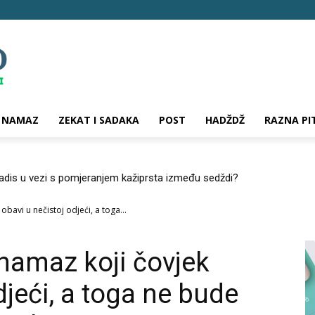
NAMAZ
ZEKAT I SADAKA
POST
HADŽDŽ
RAZNA PI
hadis u vezi s pomjeranjem kažiprsta između sedždi?
bavi u nečistoj odjeći, a toga...
namaz koji čovjek
djeći, a toga ne bude