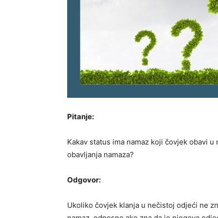
Pitanje:
Kakav status ima namaz koji čovjek obavi u 
obavljanja namaza?
Odgovor:
Ukoliko čovjek klanja u nečistoj odjeći ne zn
namaz, odnosno ako zna da je njegova odjeća 