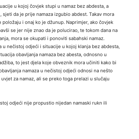
tuacije u kojoj čovjek stupi u namaz bez abdesta, a
, sjeti da je prije namaza izgubio abdest. Takav mora
e položaju i onaj ko je džunup. Naprimjer, ako čovjek
vši se jer nije znao da je polucirao, te tokom dana na
anja, mora se okupati i ponoviti sabahski namaz.
 u nečistoj odjeći i situacije u kojoj klanja bez abdesta,
ituacija obavljanja namaza bez abesta, odnosno u
džiba, to jest djela koje obveznik mora učiniti kako bi
 obavljanja namaza u nečistoj odjeći odnosi na nešto
e uvjet za namaz, ali se preko toga prelazi u slučaju
toj odjeći nije propustio nijedan namaski rukn ili