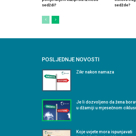
sedždi?
sedžde?
POSLJEDNJE NOVOSTI
Zikr nakon namaza
Je li dozvoljeno da žena bora
u džamiji u mjesečnom ciklus
Koje uvjete mora ispunjavati