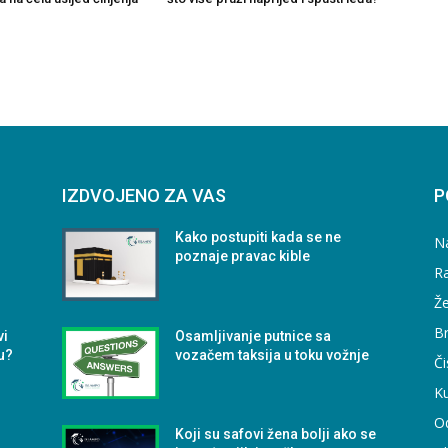
IZDVOJENO ZA VAS
P
Kako postupiti kada se ne
N
poznaje pravac kible
Ra
Že
B
vi
Osamljivanje putnice sa
u?
vozačem taksija u toku vožnje
Či
Ku
O
Koji su safovi žena bolji ako se