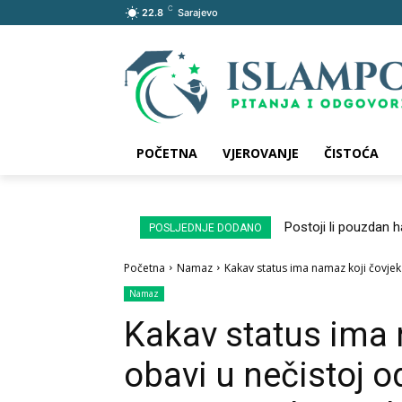
C
22.8
Sarajevo
POČETNA
VJEROVANJE
ČISTOĆA
Postoji li pouzdan 
POSLJEDNJE DODANO
Početna
Namaz
Kakav status ima namaz koji čovjek o
Namaz
Kakav status ima 
obavi u nečistoj o