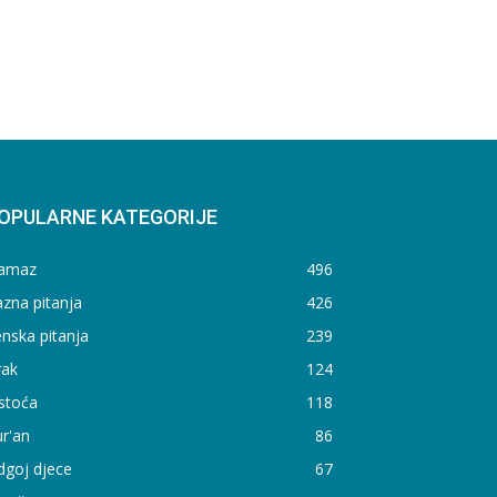
OPULARNE KATEGORIJE
amaz
496
zna pitanja
426
nska pitanja
239
rak
124
stoća
118
r'an
86
dgoj djece
67