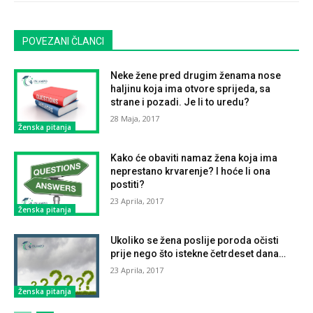
POVEZANI ČLANCI
Neke žene pred drugim ženama nose
haljinu koja ima otvore sprijeda, sa
strane i pozadi. Je li to uredu?
28 Maja, 2017
Ženska pitanja
Kako će obaviti namaz žena koja ima
neprestano krvarenje? I hoće li ona
postiti?
23 Aprila, 2017
Ženska pitanja
Ukoliko se žena poslije poroda očisti
prije nego što istekne četrdeset dana…
23 Aprila, 2017
Ženska pitanja