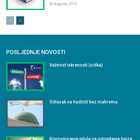
20 Augusta, 2015
POSLJEDNJE NOVOSTI
Važnost iskrenosti (sidka)
Odlazak na hadždž bez mahrema
Konzumiranje pilula za odgađanje hajza