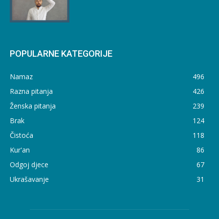
POPULARNE KATEGORIJE
Namaz
496
Razna pitanja
426
Ženska pitanja
239
Brak
124
Čistoća
118
Kur'an
86
Odgoj djece
67
Ukrašavanje
31