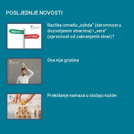
POSLJEDNJE NOVOSTI
Razlika između „zuhda“ (skromnost u
dozvoljenim stvarima) i „vere”
(opreznost od zabranjenih stvar)?
Ona nije grješna
Prekidanje namaza u slučaju nužde