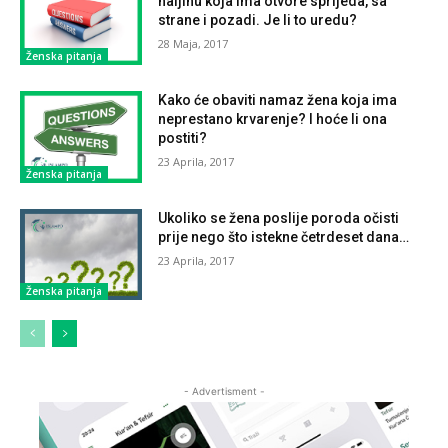
haljinu koja ima otvore sprijeda, sa
strane i pozadi. Je li to uredu?
28 Maja, 2017
Ženska pitanja
Kako će obaviti namaz žena koja ima
neprestano krvarenje? I hoće li ona
postiti?
23 Aprila, 2017
Ženska pitanja
Ukoliko se žena poslije poroda očisti
prije nego što istekne četrdeset dana…
23 Aprila, 2017
Ženska pitanja
- Advertisment -