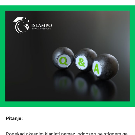
Pitanje:
Ponekad okasnim klanjati namaz, odnosno ne stignem ga