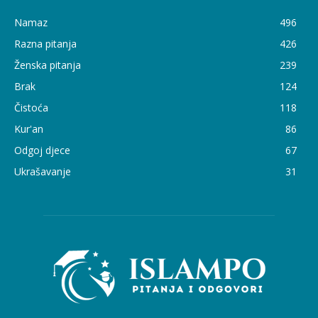
Namaz
496
Razna pitanja
426
Ženska pitanja
239
Brak
124
Čistoća
118
Kur'an
86
Odgoj djece
67
Ukrašavanje
31