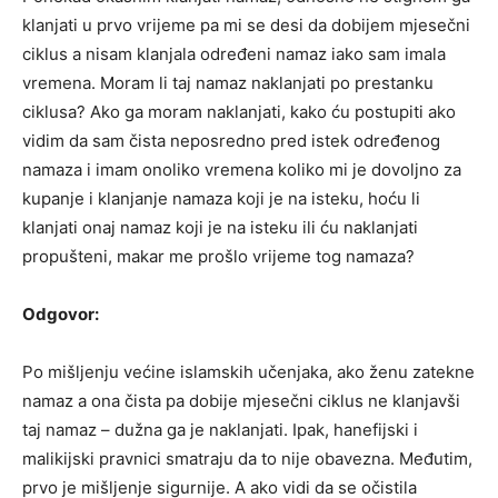
klanjati u prvo vrijeme pa mi se desi da dobijem mjesečni
ciklus a nisam klanjala određeni namaz iako sam imala
vremena. Moram li taj namaz naklanjati po prestanku
ciklusa? Ako ga moram naklanjati, kako ću postupiti ako
vidim da sam čista neposredno pred istek određenog
namaza i imam onoliko vremena koliko mi je dovoljno za
kupanje i klanjanje namaza koji je na isteku, hoću li
klanjati onaj namaz koji je na isteku ili ću naklanjati
propušteni, makar me prošlo vrijeme tog namaza?
Odgovor:
Po mišljenju većine islamskih učenjaka, ako ženu zatekne
namaz a ona čista pa dobije mjesečni ciklus ne klanjavši
taj namaz – dužna ga je naklanjati. Ipak, hanefijski i
malikijski pravnici smatraju da to nije obavezna. Međutim,
prvo je mišljenje sigurnije. A ako vidi da se očistila