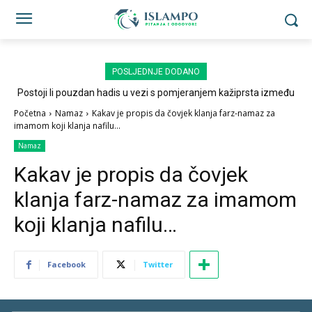
POSLJEDNJE DODANO
Postoji li pouzdan hadis u vezi s pomjeranjem kažiprsta između
sedždi?
Početna
Namaz
Kakav je propis da čovjek klanja farz-namaz za
imamom koji klanja nafilu...
Namaz
Kakav je propis da čovjek
klanja farz-namaz za imamom
koji klanja nafilu…
Facebook
Twitter