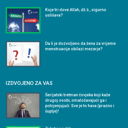
Koje tri dove Allah, dž.š., sigurno
uslišava?
Da li je dozvoljeno da žena za vrijeme
menstruacije obilazi mezarje?
IZDVOJENO ZA VAS
Šerijatski tretman čovjeka koji kaže
drugoj osobi, omaložavajući ga i
potcjenjujući: Sve je to hava (prazno i
šuplje)!