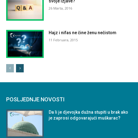
svoje izjave?
26 Marta, 2016
Hajz i nifas ne čine ženu nečistom
11 Februara, 2015
POSLJEDNJE NOVOSTI
Da li je djevojka dužna stupiti u brak ako
je zaprosi odgovarajući muškarac?