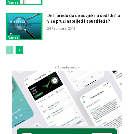
Namaz
Je li uredu da se čovjek na sedždi što
više pruži naprijed i spusti leđa?
24 Februara, 2018
Namaz
- Advertisment -