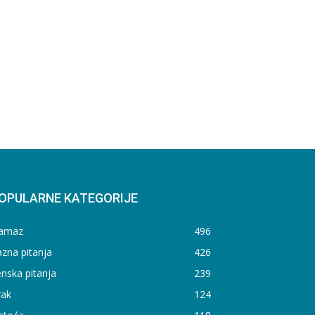
OPULARNE KATEGORIJE
amaz
496
zna pitanja
426
nska pitanja
239
rak
124