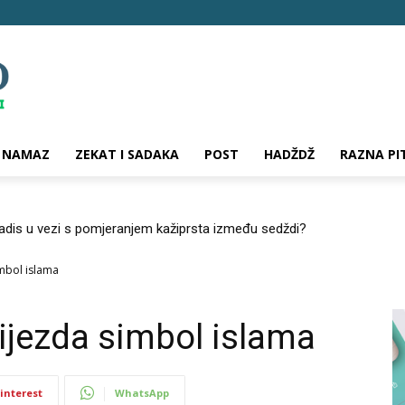
NAMAZ
ZEKAT I SADAKA
POST
HADŽDŽ
RAZNA PI
hadis u vezi s pomjeranjem kažiprsta između sedždi?
imbol islama
vijezda simbol islama
interest
WhatsApp