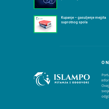
Kupanje – gasuljenje mejjita
suprotnog spola
O 
Port
info
Ovaj
svoj
odgo