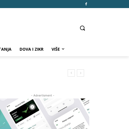
TANJA
DOVA I ZIKR
VIŠE
- Advertisment -