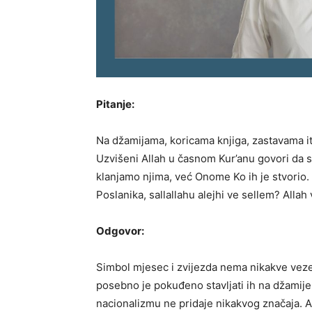
Pitanje:
Na džamijama, koricama knjiga, zastavama itd
Uzvišeni Allah u časnom Kur’anu govori da 
klanjamo njima, već Onome Ko ih je stvorio. Da
Poslanika, sallallahu alejhi ve sellem? Allah
Odgovor:
Simbol mjesec i zvijezda nema nikakve veze s
posebno je pokuđeno stavljati ih na džamije
nacionalizmu ne pridaje nikakvog značaja. Ali