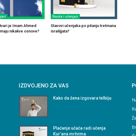
jaci
Nauka i učenjaci
 stvari je Imam Ahmed
Stavovi učenjaka po pitanju tretmana
maju nikakve osnove?
israilijjata?
IZDVOJENO ZA VAS
P
Kako da žena izgovara telbiju
N
Ra
Že
B
Plaćanje učača radi učenja
Kur’ana mrtvima