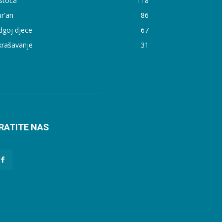
stoća
118
r'an
86
dgoj djece
67
krašavanje
31
RATITE NAS