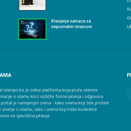
Či
Ku
O
Klanjanje namaza za
U
nepoznatim imamom
NAMA
P
al islampo.ba je online platforma koja pruža obimne
rmacije o islamu kroz različite forme pitanja i odgovora.
 portal je namijenjen svima - kako onima koji žele proširiti
e znanje o islamu, tako i onima koji traže konkretne
vore na specifična pitanja.