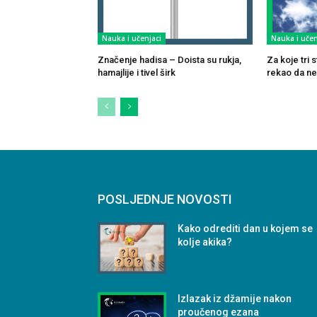
Nauka i učenjaci
Nauka i učen
Značenje hadisa – Doista su rukja,
Za koje tri
hamajlije i tivel širk
rekao da ne
POSLJEDNJE NOVOSTI
Kako odrediti dan u kojem se
kolje akika?
Izlazak iz džamije nakon
proučenog ezana