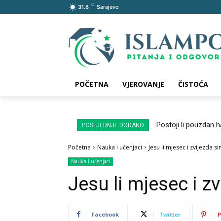
C
31.8
Sarajevo
POČETNA
VJEROVANJE
ČISTOĆA
Postoji li pouzdan 
POSLJEDNJE DODANO
Početna
Nauka i učenjaci
Jesu li mjesec i zvijezda s
Nauka i učenjaci
Jesu li mjesec i z
Facebook
Twitter
P