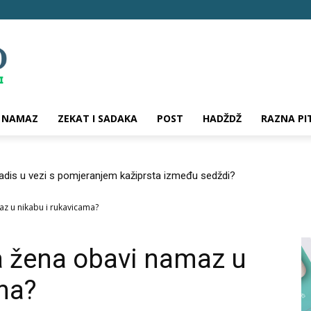
NAMAZ
ZEKAT I SADAKA
POST
HADŽDŽ
RAZNA PI
hadis u vezi s pomjeranjem kažiprsta između sedždi?
az u nikabu i rukavicama?
da žena obavi namaz u
ma?