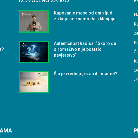
IZDVOJENO ZA VAS
P
Kupovanje mesa od onih ljudi
N
za koje ne znamo da li klanjaju
Ra
Že
B
Autentičnost hadisa: “Skoro da
z?
siromaštvo nije postalo
Či
nevjerstvo”
Ku
O
Šta je vrednije, ezan ili imamet?
U
NAMA
P