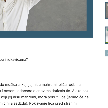
abu i rukavicama?
de muškarci koji joj nisu mahremi, bliža rodbina,
lom i nosem, odnosno dlanovima doticala tlo. A ako pak
koji joj nisu mahremi, mora pokriti lice (jedino će na
m činila sedždu). Pokrivanje lica pred stranim