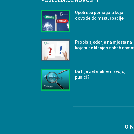
POSLJEDNJE NOVOSTI
Upotreba pomagala koja
dovode do masturbacije.
Propis sjedenja na mjestu na
kojem se klanjao sabah nama
Da li je zet mahrem svojoj
punici?
O 