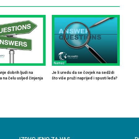
Namaz
je dobrih ljudi na
Je li uredu da se čovjek na sedždi
 na čelu usljed činjenja
što više pruži naprijed i spusti leđa?