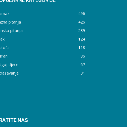
OPULARNE KATEGORIJE
amaz
496
zna pitanja
426
nska pitanja
239
rak
124
stoća
118
r'an
86
dgoj djece
67
krašavanje
31
RATITE NAS