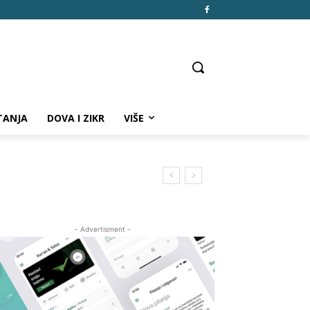
TANJA
DOVA I ZIKR
VIŠE
- Advertisment -