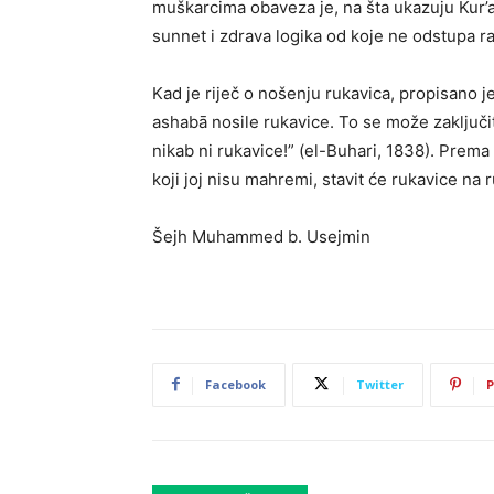
muškarcima obaveza je, na šta ukazuju Kur’an
sunnet i zdrava logika od koje ne odstupa r
Kad je riječ o nošenju rukavica, propisano 
ashabā nosile rukavice. To se može zaključi
nikab ni rukavice!” (el-Buhari, 1838). Prem
koji joj nisu mahremi, stavit će rukavice na 
Šejh Muhammed b. Usejmin
Facebook
Twitter
P