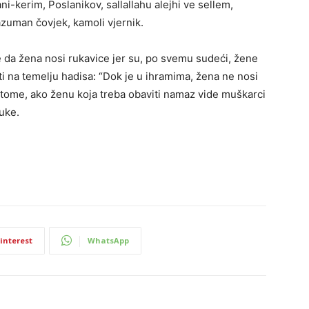
i-kerim, Poslanikov, sallallahu alejhi ve sellem,
azuman čovjek, kamoli vjernik.
je da žena nosi rukavice jer su, po svemu sudeći, žene
ti na temelju hadisa: “Dok je u ihramima, žena ne nosi
a tome, ako ženu koja treba obaviti namaz vide muškarci
ruke.
interest
WhatsApp