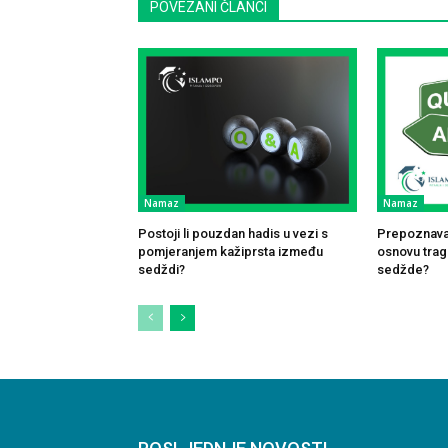
POVEZANI ČLANCI
Namaz
Namaz
Postoji li pouzdan hadis u vezi s
Prepoznavan
pomjeranjem kažiprsta između
osnovu traga
sedždi?
sedžde?