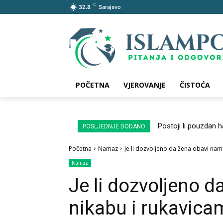
C
32.8
Sarajevo
POČETNA
VJEROVANJE
ČISTOĆA
Postoji li pouzdan 
POSLJEDNJE DODANO
Početna
Namaz
Je li dozvoljeno da žena obavi nam
Namaz
Je li dozvoljeno 
nikabu i rukavica