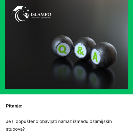
Pitanje:
Je li dopušteno obavljati namaz između džamijskih
stupova?