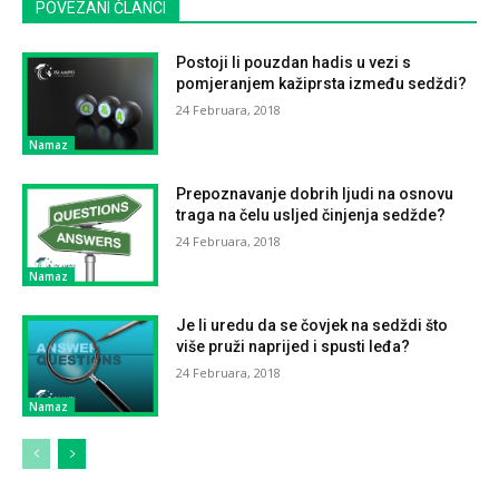
POVEZANI ČLANCI
Postoji li pouzdan hadis u vezi s
pomjeranjem kažiprsta između sedždi?
24 Februara, 2018
Namaz
Prepoznavanje dobrih ljudi na osnovu
traga na čelu usljed činjenja sedžde?
24 Februara, 2018
Namaz
Je li uredu da se čovjek na sedždi što
više pruži naprijed i spusti leđa?
24 Februara, 2018
Namaz