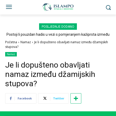
POSLJEDNJE DODANO
Postoji li pouzdan hadis u vezi s pomjeranjem kažiprsta između
sedždi?
Početna
Namaz
Je li dopušteno obavljati namaz između džamijskih
stupova?
Namaz
Je li dopušteno obavljati
namaz između džamijskih
stupova?
Facebook
Twitter