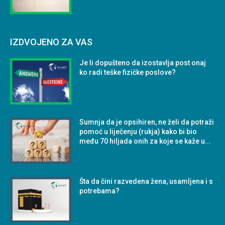
IZDVOJENO ZA VAS
Je li dopušteno da izostavlja post onaj
ko radi teške fizičke poslove?
Sumnja da je opsihiren, ne želi da potraži
pomoć u liječenju (rukja) kako bi bio
među 70 hiljada onih za koje se kaže u...
Šta da čini razvedena žena, usamljena i s
potrebama?