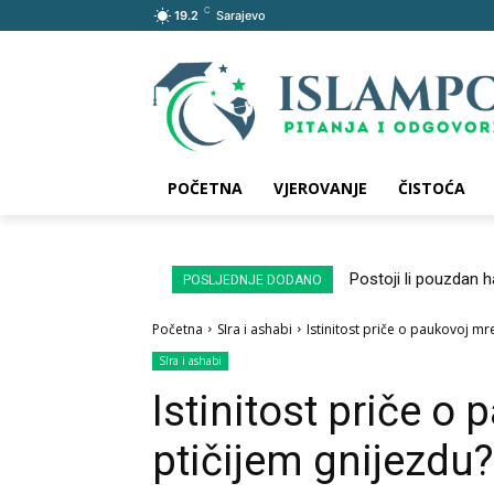
C
19.2
Sarajevo
POČETNA
VJEROVANJE
ČISTOĆA
Postoji li pouzdan 
POSLJEDNJE DODANO
Početna
SIra i ashabi
Istinitost priče o paukovoj mre
SIra i ashabi
Istinitost priče o 
ptičijem gnijezdu?