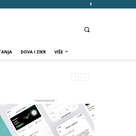
TANJA
DOVA I ZIKR
VIŠE
- Advertisment -