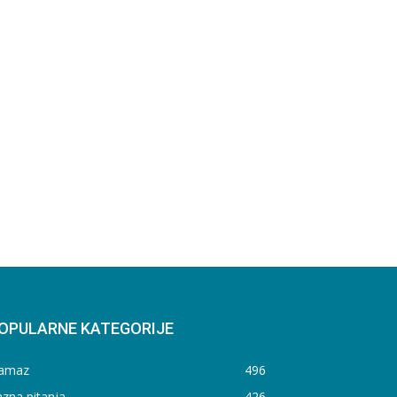
OPULARNE KATEGORIJE
amaz
496
zna pitanja
426