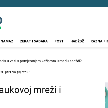
NAMAZ
ZEKAT I SADAKA
POST
HADŽDŽ
RAZNA PI
hadis u vezi s pomjeranjem kažiprsta između sedždi?
ži i ptičijem gnijezdu?
paukovoj mreži i