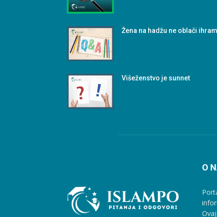
Žena na hadžu ne oblači ihra
Višeženstvo je sunnet
O 
Port
info
Ovaj