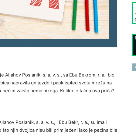
je Allahov Poslanik, s. a. v. s., sa Ebu Bekrom, r. a., bio
lubica napravila gnijezdo i pauk ispleo svoju mrežu na
u pećini zaista nema nikoga. Koliko je tačna ova priča?
lahov Poslanik, s. a. v. s., i Ebu Bekr, r. a., su imali
 što njih dvojica nisu bili primijećeni iako je pećina bila