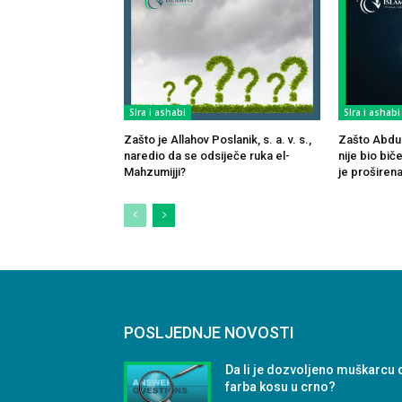
SIra i ashabi
SIra i ashabi
Zašto je Allahov Poslanik, s. a. v. s.,
Zašto Abdull
naredio da se odsiječe ruka el-
nije bio bi
Mahzumijji?
je proširena 
POSLJEDNJE NOVOSTI
Da li je dozvoljeno muškarcu 
farba kosu u crno?