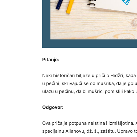
Pitanje:
Neki historičari bilježe u priči o Hidžri, kada 
u pećini, skrivajući se od mušrika, da je go
ulazu u pećinu, da bi mušrici pomislili kako 
Odgovor:
Ova priča je potpuna neistina i izmišljotina. Al
specijalnu Allahovu, dž. š., zaštitu. Upravo to