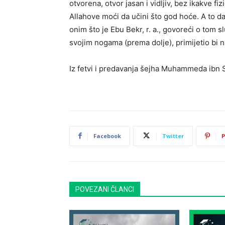
otvorena, otvor jasan i vidljiv, bez ikakve fi
Allahove moći da učini što god hoće. A to da
onim što je Ebu Bekr, r. a., govoreći o tom s
svojim nogama (prema dolje), primijetio bi n
Iz fetvi i predavanja šejha Muhammeda ibn 
Facebook
Twitter
P
POVEZANI ČLANCI