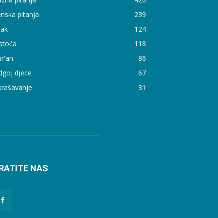
nska pitanja
239
rak
124
stoća
118
r'an
86
dgoj djece
67
krašavanje
31
RATITE NAS