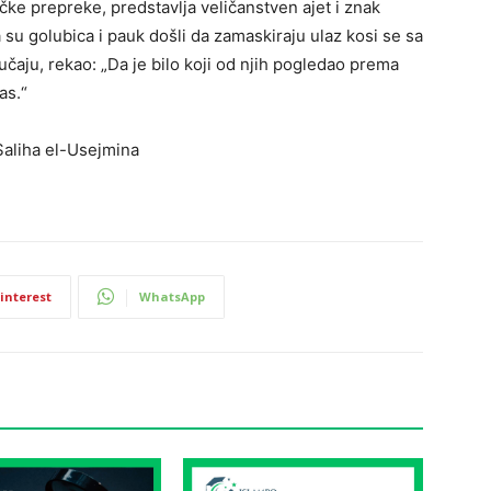
zičke prepreke, predstavlja veličanstven ajet i znak
 su golubica i pauk došli da zamaskiraju ulaz kosi se sa
lučaju, rekao: „Da je bilo koji od njih pogledao prema
as.“
Saliha el-Usejmina
interest
WhatsApp