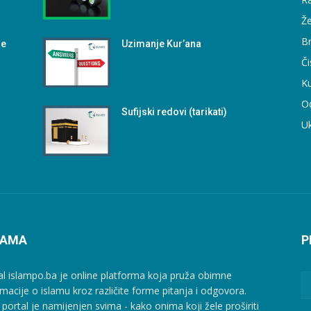
Že
B
me
Uzimanje Kur’ana
Či
Ku
O
Sufijski redovi (tarikati)
U
NAMA
P
al islampo.ba je online platforma koja pruža obimne
rmacije o islamu kroz različite forme pitanja i odgovora.
 portal je namijenjen svima - kako onima koji žele proširiti