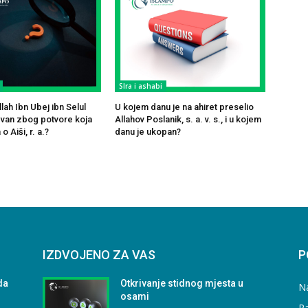
SIra i ashabi
ah Ibn Ubej ibn Selul
U kojem danu je na ahiret preselio
čevan zbog potvore koja
Allahov Poslanik, s. a. v. s., i u kojem
o Aiši, r. a.?
danu je ukopan?
IZDVOJENO ZA VAS
P
da
Otkrivanje stidnog mjesta u
N
osami
Ra