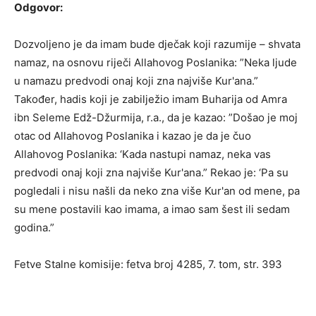
Odgovor:
Dozvoljeno je da imam bude dječak koji razumije – shvata
namaz, na osnovu riječi Allahovog Poslanika: ”Neka ljude
u namazu predvodi onaj koji zna najviše Kur'ana.”
Također, hadis koji je zabilježio imam Buharija od Amra
ibn Seleme Edž-Džurmija, r.a., da je kazao: ”Došao je moj
otac od Allahovog Poslanika i kazao je da je čuo
Allahovog Poslanika: ‘Kada nastupi namaz, neka vas
predvodi onaj koji zna najviše Kur'ana.” Rekao je: ‘Pa su
pogledali i nisu našli da neko zna više Kur'an od mene, pa
su mene postavili kao imama, a imao sam šest ili sedam
godina.”
Fetve Stalne komisije: fetva broj 4285, 7. tom, str. 393