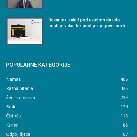
Davanje u vakuf pod uvjetom da isto
postaje vakuf tek poslije njegove smrti
POPULARNE KATEGORIJE
Namaz
496
Razna pitanja
426
Ženska pitanja
239
Brak
124
Čistoća
118
Kur'an
86
Odgoj djece
67