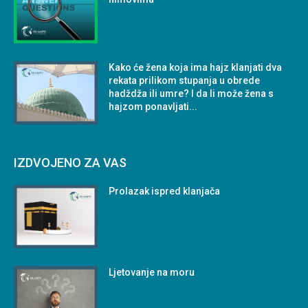
Kako će žena koja ima hajz klanjati dva
rekata prilikom stupanja u obrede
hadždža ili umre? I da li može žena s
hajzom ponavljati...
IZDVOJENO ZA VAS
Prolazak ispred klanjača
Ljetovanje na moru