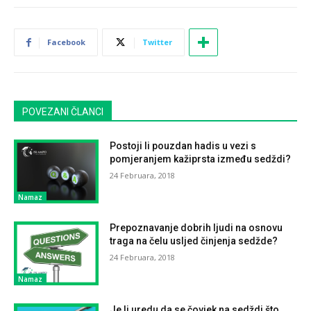
Facebook
Twitter
POVEZANI ČLANCI
Postoji li pouzdan hadis u vezi s
pomjeranjem kažiprsta između sedždi?
24 Februara, 2018
Namaz
Prepoznavanje dobrih ljudi na osnovu
traga na čelu usljed činjenja sedžde?
24 Februara, 2018
Namaz
Je li uredu da se čovjek na sedždi što