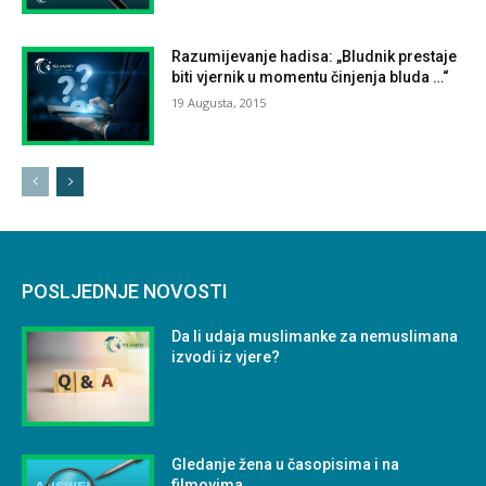
Razumijevanje hadisa: „Bludnik prestaje
biti vjernik u momentu činjenja bluda …“
19 Augusta, 2015
POSLJEDNJE NOVOSTI
Da li udaja muslimanke za nemuslimana
izvodi iz vjere?
Gledanje žena u časopisima i na
filmovima