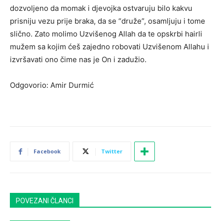
dozvoljeno da momak i djevojka ostvaruju bilo kakvu
prisniju vezu prije braka, da se “druže”, osamljuju i tome
slično. Zato molimo Uzvišenog Allah da te opskrbi hairli
mužem sa kojim ćeš zajedno robovati Uzvišenom Allahu i
izvršavati ono čime nas je On i zadužio.
Odgovorio: Amir Durmić
Facebook
Twitter
POVEZANI ČLANCI