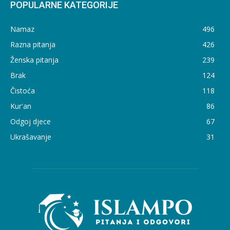
POPULARNE KATEGORIJE
Namaz
496
Razna pitanja
426
Ženska pitanja
239
Brak
124
Čistoća
118
Kur'an
86
Odgoj djece
67
Ukrašavanje
31