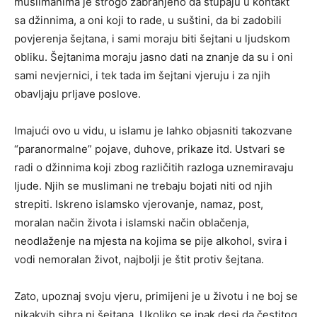
muslimanima je strogo zabranjeno da stupaju u kontakt
sa džinnima, a oni koji to rade, u suštini, da bi zadobili
povjerenja šejtana, i sami moraju biti šejtani u ljudskom
obliku. Šejtanima moraju jasno dati na znanje da su i oni
sami nevjernici, i tek tada im šejtani vjeruju i za njih
obavljaju prljave poslove.
Imajući ovo u vidu, u islamu je lahko objasniti takozvane
“paranormalne” pojave, duhove, prikaze itd. Ustvari se
radi o džinnima koji zbog različitih razloga uznemiravaju
ljude. Njih se muslimani ne trebaju bojati niti od njih
strepiti. Iskreno islamsko vjerovanje, namaz, post,
moralan način života i islamski način oblačenja,
neodlaženje na mjesta na kojima se pije alkohol, svira i
vodi nemoralan život, najbolji je štit protiv šejtana.
Zato, upoznaj svoju vjeru, primijeni je u životu i ne boj se
nikakvih sihra ni šejtana. Ukoliko se ipak desi da čestitog