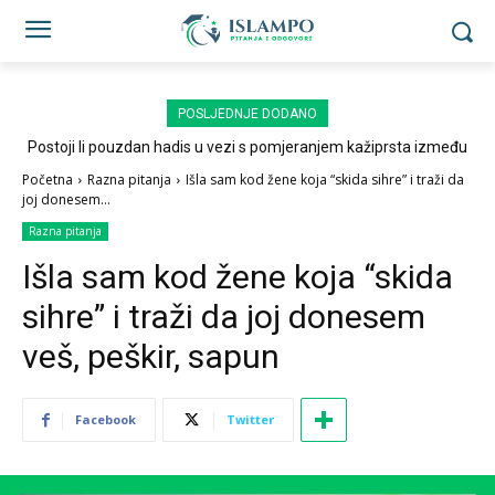
POSLJEDNJE DODANO
Postoji li pouzdan hadis u vezi s pomjeranjem kažiprsta između
sedždi?
Početna
Razna pitanja
Išla sam kod žene koja “skida sihre” i traži da
joj donesem...
Razna pitanja
Išla sam kod žene koja “skida
sihre” i traži da joj donesem
veš, peškir, sapun
Facebook
Twitter