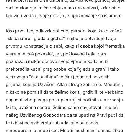
te muče. Nadamo se da ćemo, uz Allahovu pomoć, uspjeti
da ti makar djelimično objasnimo neke stvari, kako bi to
bio vid uvoda u tvoje detaljnije upoznavanje sa islamom.
Kao prvo, tvoj odlazak dotičnoj personi koja, kako kažeš
“skida sihre i gleda u grah…”, najbolje potvrđuje tvoju
prvotnu konstataciju o sebi, kako si osoba kojoj “tematika
vjere nije baš poznata”, jer, poštovana Lejla, da si
poznavala makar osnove svoje vjere, nikada ne bi
prekoračila kućni prag osobe koja “gleda u grah” i tako
vjerovatno “čita sudbinu” te čini jedan od najvećih
grijeha, koje je Uzvišeni Allah strogo zabranio. Međutim,
nikako ne pomisli da te želimo koriti, grditi ili te verbalno
napadati zbog tvoga postupka koji si počinila u neznanju.
Mi te, uvažena sestro, želimo samo savjetovati, moleći
našeg Uzvišenog Gospodara da te uputi na Pravi put i da
te izbavi od svih vrsta zabluda koje su danas
mnogobrojnije nego ikad. Mnogi muslimani danas, zbog