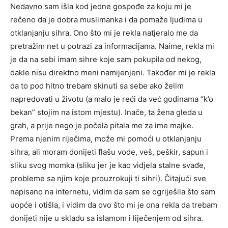
Nedavno sam išla kod jedne gospođe za koju mi je
rečeno da je dobra muslimanka i da pomaže ljudima u
otklanjanju sihra. Ono što mi je rekla natjeralo me da
pretražim net u potrazi za informacijama. Naime, rekla mi
je da na sebi imam sihre koje sam pokupila od nekog,
dakle nisu direktno meni namijenjeni. Također mi je rekla
da to pod hitno trebam skinuti sa sebe ako želim
napredovati u životu (a malo je reći da već godinama “k’o
bekan” stojim na istom mjestu). Inače, ta žena gleda u
grah, a prije nego je počela pitala me za ime majke.
Prema njenim riječima, može mi pomoći u otklanjanju
sihra, ali moram donijeti flašu vode, veš, peškir, sapun i
sliku svog momka (sliku jer je kao vidjela stalne svađe,
probleme sa njim koje prouzrokuji ti sihri). Čitajući sve
napisano na internetu, vidim da sam se ogriješila što sam
uopće i otišla, i vidim da ovo što mi je ona rekla da trebam
donijeti nije u skladu sa islamom i liječenjem od sihra.