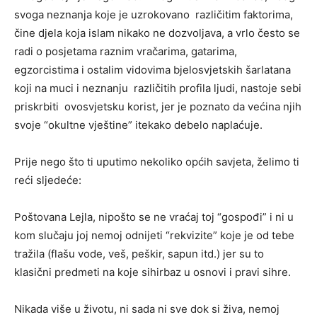
svoga neznanja koje je uzrokovano različitim faktorima,
čine djela koja islam nikako ne dozvoljava, a vrlo često se
radi o posjetama raznim vračarima, gatarima,
egzorcistima i ostalim vidovima bjelosvjetskih šarlatana
koji na muci i neznanju različitih profila ljudi, nastoje sebi
priskrbiti ovosvjetsku korist, jer je poznato da većina njih
svoje “okultne vještine” itekako debelo naplaćuje.
Prije nego što ti uputimo nekoliko općih savjeta, želimo ti
reći sljedeće:
Poštovana Lejla, nipošto se ne vraćaj toj “gospođi” i ni u
kom slučaju joj nemoj odnijeti “rekvizite” koje je od tebe
tražila (flašu vode, veš, peškir, sapun itd.) jer su to
klasični predmeti na koje sihirbaz u osnovi i pravi sihre.
Nikada više u životu, ni sada ni sve dok si živa, nemoj