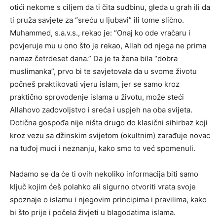
otići nekome s ciljem da ti čita sudbinu, gleda u grah ili da
ti pruža savjete za “sreću u ljubavi” ili tome slično.
Muhammed, s.a.v.s., rekao je: “Onaj ko ode vračaru i
povjeruje mu u ono što je rekao, Allah od njega ne prima
namaz četrdeset dana.” Da je ta žena bila “dobra
muslimanka”, prvo bi te savjetovala da u svome životu
počneš praktikovati vjeru islam, jer se samo kroz
praktično sprovođenje islama u životu, može steći
Allahovo zadovoljstvo i sreća i uspjeh na oba svijeta.
Dotična gospođa nije ništa drugo do klasični sihirbaz koji
kroz vezu sa džinskim svijetom (okultnim) zarađuje novac
na tuđoj muci i neznanju, kako smo to već spomenuli.
Nadamo se da će ti ovih nekoliko informacija biti samo
ključ kojim ćeš polahko ali sigurno otvoriti vrata svoje
spoznaje o islamu i njegovim principima i pravilima, kako
bi što prije i počela živjeti u blagodatima islama.