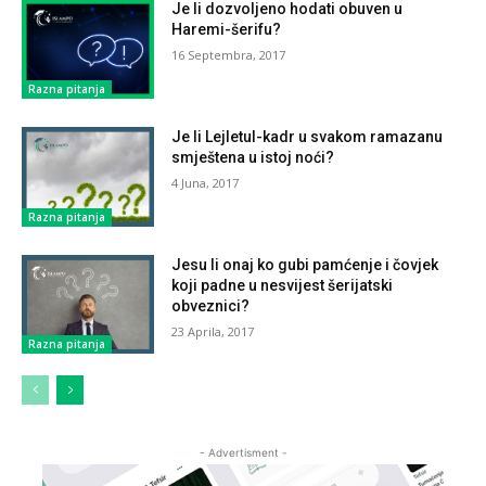
Je li dozvoljeno hodati obuven u
Haremi-šerifu?
16 Septembra, 2017
Razna pitanja
Je li Lejletul-kadr u svakom ramazanu
smještena u istoj noći?
4 Juna, 2017
Razna pitanja
Jesu li onaj ko gubi pamćenje i čovjek
koji padne u nesvijest šerijatski
obveznici?
23 Aprila, 2017
Razna pitanja
- Advertisment -