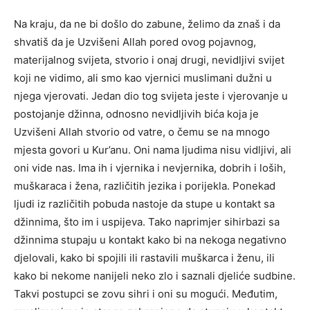
Na kraju, da ne bi došlo do zabune, želimo da znaš i da
shvatiš da je Uzvišeni Allah pored ovog pojavnog,
materijalnog svijeta, stvorio i onaj drugi, nevidljivi svijet
koji ne vidimo, ali smo kao vjernici muslimani dužni u
njega vjerovati. Jedan dio tog svijeta jeste i vjerovanje u
postojanje džinna, odnosno nevidljivih bića koja je
Uzvišeni Allah stvorio od vatre, o čemu se na mnogo
mjesta govori u Kur’anu. Oni nama ljudima nisu vidljivi, ali
oni vide nas. Ima ih i vjernika i nevjernika, dobrih i loših,
muškaraca i žena, različitih jezika i porijekla. Ponekad
ljudi iz različitih pobuda nastoje da stupe u kontakt sa
džinnima, što im i uspijeva. Tako naprimjer sihirbazi sa
džinnima stupaju u kontakt kako bi na nekoga negativno
djelovali, kako bi spojili ili rastavili muškarca i ženu, ili
kako bi nekome nanijeli neko zlo i saznali djeliće sudbine.
Takvi postupci se zovu sihri i oni su mogući. Međutim,