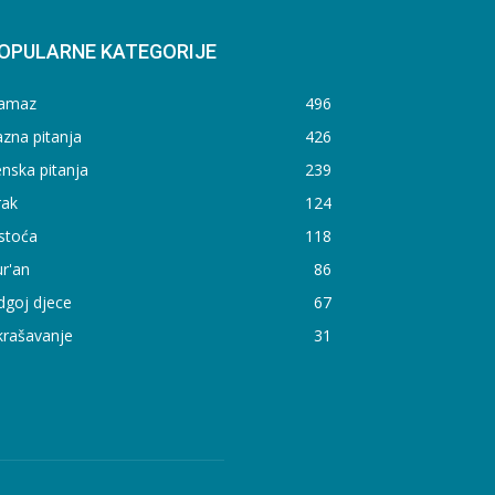
OPULARNE KATEGORIJE
amaz
496
zna pitanja
426
nska pitanja
239
rak
124
stoća
118
r'an
86
dgoj djece
67
krašavanje
31