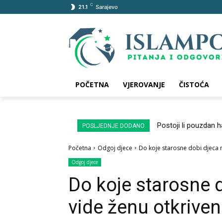
C
21.1
Sarajevo
POČETNA
VJEROVANJE
ČISTOĆA
Postoji li pouzdan 
POSLJEDNJE DODANO
Početna
Odgoj djece
Do koje starosne dobi djeca 
Odgoj djece
Do koje starosne 
vide ženu otkrive