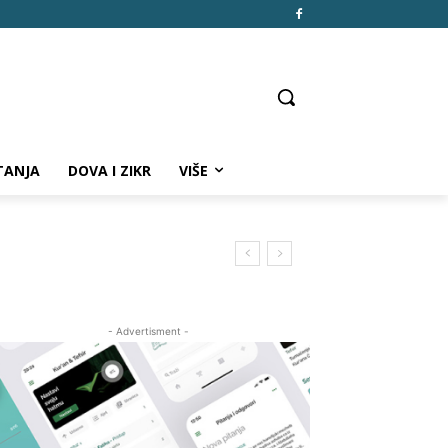
TANJA
DOVA I ZIKR
VIŠE
- Advertisment -