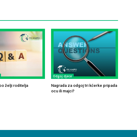
Odgoj djece
o želji roditelja
Nagrada za odgoj tri kćerke pripada
ocu ili majci?