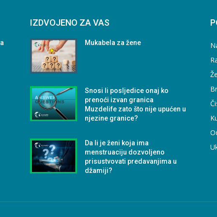
IZDVOJENO ZA VAS
P
da
Mukabela za žene
N
Ra
Že
B
Snosi li posljedice onaj ko
prenoći izvan granica
Či
Muzdelife zato što nije upućen u
Ku
njezine granice?
O
Da li je ženi koja ima
U
menstruaciju dozvoljeno
prisustvovati predavanjima u
džamiji?