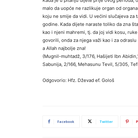
Kada je u pitanju dijete prije ovog perioda, 
malo da uopće ne razlikuje organ od organa 
koju ne smije da vidi. U većini slučajeva za t
godine. Kada dijete naraste toliko da zna št
kao i njeni mahremi, tj. da joj vidi kosu, ru
govorili, onda za njega važi kao i za odrasl
a Allah najbolje zna!
(Mugnil-muhtadž, 3/176, Hašijeti Ibn Abidin,
Sabunija, 2/166, Mehasunu Tevil, 5/305, Tef
Odgovorio: Hfz. Dževad ef. Gološ
Facebook
Twitter
P