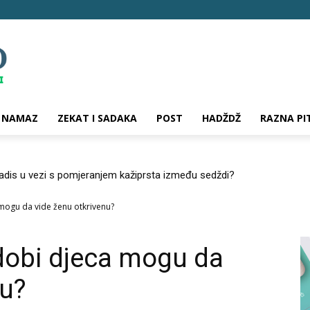
NAMAZ
ZEKAT I SADAKA
POST
HADŽDŽ
RAZNA PI
hadis u vezi s pomjeranjem kažiprsta između sedždi?
mogu da vide ženu otkrivenu?
dobi djeca mogu da
nu?