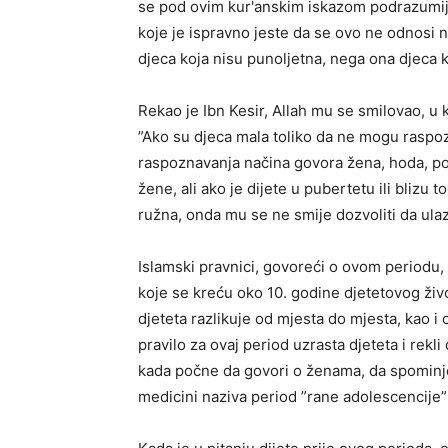
se pod ovim kur'anskim iskazom podrazumije
koje je ispravno jeste da se ovo ne odnosi na
djeca koja nisu punoljetna, nega ona djeca 
Rekao je Ibn Kesir, Allah mu se smilovao, u
”Ako su djeca mala toliko da ne mogu raspoz
raspoznavanja načina govora žena, hoda, po
žene, ali ako je dijete u pubertetu ili blizu 
ružna, onda mu se ne smije dozvoliti da ulaz
Islamski pravnici, govoreći o ovom periodu, 
koje se kreću oko 10. godine djetetovog ži
djeteta razlikuje od mjesta do mjesta, kao i o
pravilo za ovaj period uzrasta djeteta i rekli
kada počne da govori o ženama, da spominje ko
medicini naziva period ”rane adolescencije” z