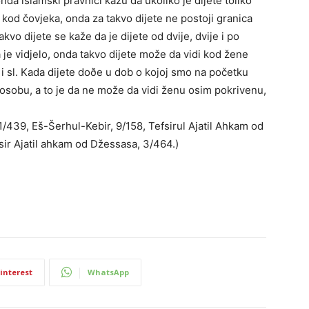
onda islamski pravnici kažu da ukoliko je dijete toliko
kod čovjeka, onda za takvo dijete ne postoji granica
akvo dijete se kaže da je dijete od dvije, dvije i po
a je vidjelo, onda takvo dijete može da vidi kod žene
ke i sl. Kada dijete doðe u dob o kojoj smo na početku
u osobu, a to je da ne može da vidi ženu osim pokrivenu,
1/439, Eš-Šerhul-Kebir, 9/158, Tefsirul Ajatil Ahkam od
sir Ajatil ahkam od Džessasa, 3/464.)
interest
WhatsApp