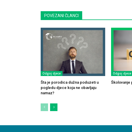
POVEZANI ČLANCI
Odgoj djece
Odgoj djece
Šta je porodica dužna poduzeti u
Školovanje p
pogledu djece koja ne obavljaju
namaz?