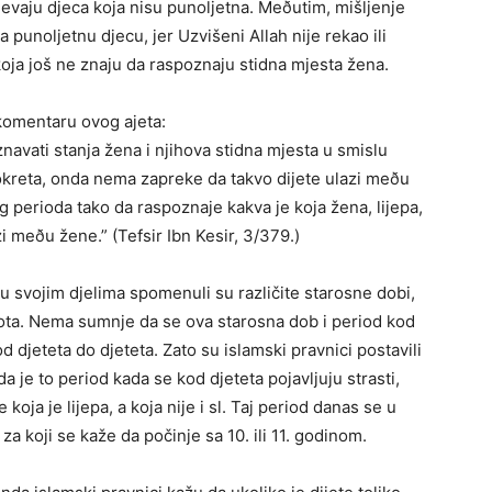
vaju djeca koja nisu punoljetna. Meðutim, mišljenje
 punoljetnu djecu, jer Uzvišeni Allah nije rekao ili
koja još ne znaju da raspoznaju stidna mjesta žena.
 komentaru ovog ajeta:
navati stanja žena i njihova stidna mjesta u smislu
kreta, onda nema zapreke da takvo dijete ulazi meðu
tog perioda tako da raspoznaje kakva je koja žena, lijepa,
i meðu žene.” (Tefsir Ibn Kesir, 3/379.)
u svojim djelima spomenuli su različite starosne dobi,
vota. Nema sumnje da se ova starosna dob i period kod
d djeteta do djeteta. Zato su islamski pravnici postavili
 da je to period kada se kod djeteta pojavljuju strasti,
ja je lijepa, a koja nije i sl. Taj period danas se u
a koji se kaže da počinje sa 10. ili 11. godinom.