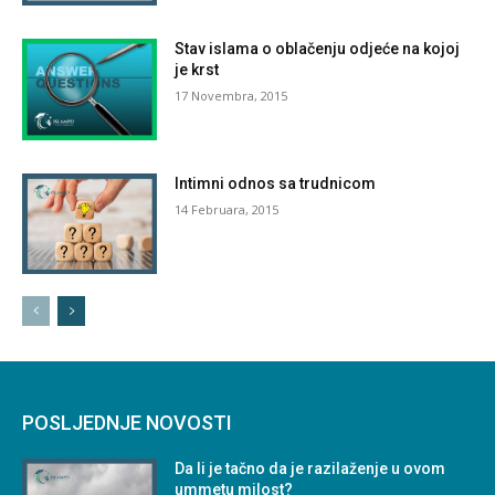
Stav islama o oblačenju odjeće na kojoj
je krst
17 Novembra, 2015
Intimni odnos sa trudnicom
14 Februara, 2015
POSLJEDNJE NOVOSTI
Da li je tačno da je razilaženje u ovom
ummetu milost?