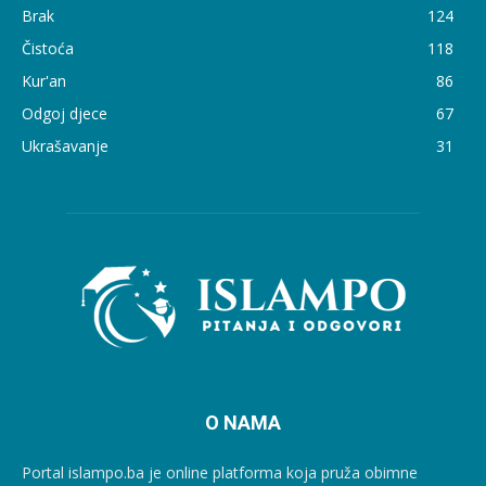
Brak
124
Čistoća
118
Kur'an
86
Odgoj djece
67
Ukrašavanje
31
O NAMA
Portal islampo.ba je online platforma koja pruža obimne