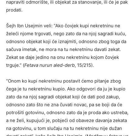
napraviti odmorište, ili objekat za stanovanje, ili će je pak
prodati.
Šejh Ibn Usejmin veli: “Ako čovjek kupi nekretninu ne
želeći njome trgovati, nego zato da na njoj sagradi kuću,
odnosno objekat koji će iznajmiti, odnosno zbog toga da
sačuva imetak, ne mora na tu nekretninu davati zekat.
Zekat se daje jedino na onu nekretninu kojom čovjek
trguje.” (
Fetava nurun aled-derb
, 15/215).
“Onom ko kupi nekretninu postavit ćemo pitanje zbog
čega je tu nekretninu kupio. Ako odgovori da ju je kupio
zato da na njoj sagradi objekat koji će dati pod zakup,
odnosno zato što ne zna čuvati novac, pa se boji da će
potrošiti gotovinu, odnosno zato da je proda ako ustreba,
a ne želi, kupujući je, pobjeći od obaveze davanja zekata
na gotovinu, u tom slučaju na tu nekretninu nije dužan