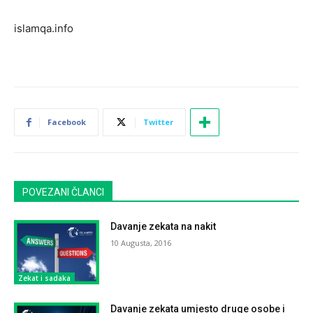
islamqa.info
Facebook
Twitter
POVEZANI ČLANCI
Davanje zekata na nakit
10 Augusta, 2016
Zekat i sadaka
Davanje zekata umjesto druge osobe i