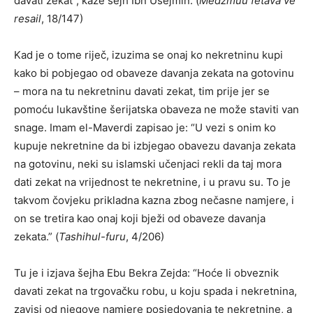
davati zekat”, kaže šejh Ibn Usejmin. (
Medžmuu fetava ve
resail
, 18/147)
Kad je o tome riječ, izuzima se onaj ko nekretninu kupi
kako bi pobjegao od obaveze davanja zekata na gotovinu
– mora na tu nekretninu davati zekat, tim prije jer se
pomoću lukavštine šerijatska obaveza ne može staviti van
snage. Imam el-Maverdi zapisao je: “U vezi s onim ko
kupuje nekretnine da bi izbjegao obavezu davanja zekata
na gotovinu, neki su islamski učenjaci rekli da taj mora
dati zekat na vrijednost te nekretnine, i u pravu su. To je
takvom čovjeku prikladna kazna zbog nečasne namjere, i
on se tretira kao onaj koji bježi od obaveze davanja
zekata.” (
Tashihul-furu
, 4/206)
Tu je i izjava šejha Ebu Bekra Zejda: “Hoće li obveznik
davati zekat na trgovačku robu, u koju spada i nekretnina,
zavisi od njegove namjere posjedovanja te nekretnine, a