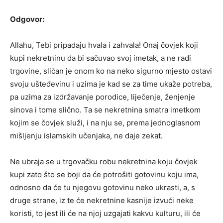
Odgovor:
Allahu, Tebi pripadaju hvala i zahvala! Onaj čovjek koji
kupi nekretninu da bi sačuvao svoj imetak, a ne radi
trgovine, sličan je onom ko na neko sigurno mjesto ostavi
svoju ušteđevinu i uzima je kad se za time ukaže potreba,
pa uzima za izdržavanje porodice, liječenje, ženjenje
sinova i tome slično. Ta se nekretnina smatra imetkom
kojim se čovjek služi, i na nju se, prema jednoglasnom
mišljenju islamskih učenjaka, ne daje zekat.
Ne ubraja se u trgovačku robu nekretnina koju čovjek
kupi zato što se boji da će potrošiti gotovinu koju ima,
odnosno da će tu njegovu gotovinu neko ukrasti, a, s
druge strane, iz te će nekretnine kasnije izvući neke
koristi, to jest ili će na njoj uzgajati kakvu kulturu, ili će