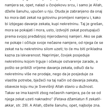
namjera se, opet, nalazi u čovjekovu srcu, i samo je Allah,
dželle šanuhu, upućen u nju. Otuda je zabranjeno da onaj
ko mora dati zekat na gotovinu promijeni namjeru i, kako
bi izbjegao davanje zekata, kupi nekretninu. Taj je grešan,
mora se pokajati i mora, usto, izdvojiti zekat postupajući
prema svojoj pređašnjoj mjerodavnoj namjeri. Ako se pak
ne pokaje i očituje svoje nečasne namjere, od njega će se
zekat na tu nekretninu silom uzeti; to će mu biti prikladna
kazna za iskvarenost. Naprimjer, čovjek posjeduje
nekretninu kojom trguje i očekuje ostvarenje zarade, a
pošto se približi vrijeme davanja zekata, odluči da tu
nekretninu više ne prodaje, nego da je posjeduje za
vlastite potrebe, bježeći na taj način od davanja zekata,
obaveze koju mu je Svevišnji Allah stavio u dužnost.
Takav se ima kazniti zbog nečasnih namjera, pa će se od
njega zekat uzeti naknadno” (
Fetava džamiatun fi zekatil-
akkar
, str. 29). A Allah, dželle šanuhu, opet, najbolje zna.