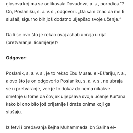
glasova kojima se odlikovala Davudova, a. s., porodica.“?
On, Poslaniku, s. a. v. s., odgovori: „Da sam znao da me ti
slušaš, sigurno bih još dodatno uljepšao svoje učenje.“
Da li se ovo što je rekao ovaj ashab ubraja u rija’
(pretvaranje, licemjerje)?
Odgovor:
Poslanik, s. a. v. s., je to rekao Ebu Musau el-Eš'ariju, r. a.,
a ovo što je on odgovorio Poslaniku, s. a. v. s., ne ubraja
se u pretvaranje, već je to dokaz da nema nikakve
smetnje u tome da čovjek uljepšava svoje učenje Kur'ana
kako bi ono bilo još prijatnije i draže onima koji ga
slušaju.
Iz fetvi i predavanja šejha Muhammeda ibn Saliha el-