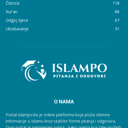
Čistoća
118
Kur'an
86
Odgoj djece
67
Ukrašavanje
31
O NAMA
Portal islampo.ba je online platforma koja pruža obimne
informacije o islamu kroz različite forme pitanja i odgovora.
Ovaj portal je namijenjen svima - kako onima koji žele proširiti