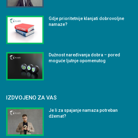
Gdje prioritetnije klanjati dobrovoljne
namaze?
Dužnost naređivanja dobra – pored
moguće ljutnje opomenutog
IZDVOJENO ZA VAS
Je li za spajanje namaza potreban
džemat?