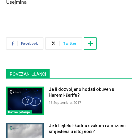
Usejmina
Facebook
Twitter
POVEZANI ČLANCI
Je li dozvoljeno hodati obuven u
Haremi-šerifu?
16 Septembra, 2017
Razna pitanja
Je li Lejletul-kadr u svakom ramazanu
smještena u istoj noći?