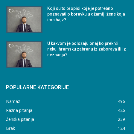
Koji su to propisi koje je potrebno
poznavati o boravku u džamiji žene koja
ima hajz?
U kakvom je položaju onaj ko prekrši
neku ihramsku zabranu iz zaborava ili iz
neznanja?
POPULARNE KATEGORIJE
Namaz
496
Razna pitanja
426
Ženska pitanja
239
Brak
124