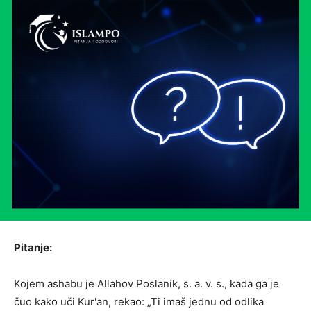
Pitanje:
Kojem ashabu je Allahov Poslanik, s. a. v. s., kada ga je
čuo kako uči Kur'an, rekao: „Ti imaš jednu od odlika