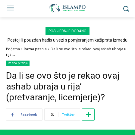
POSLJEDNJE DODANO
Postoji li pouzdan hadis u vezi s pomjeranjem kažiprsta između
sedždi?
Početna
Razna pitanja
Da li se ovo što je rekao ovaj ashab ubraja u
rija'...
Razna pitanja
Da li se ovo što je rekao ovaj
ashab ubraja u rija’
(pretvaranje, licemjerje)?
Facebook
Twitter