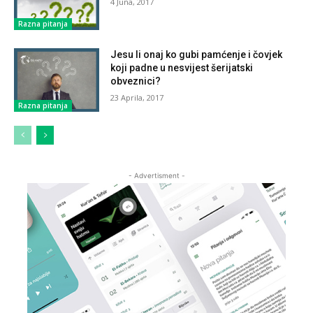
4 Juna, 2017
Razna pitanja
Jesu li onaj ko gubi pamćenje i čovjek
koji padne u nesvijest šerijatski
obveznici?
23 Aprila, 2017
Razna pitanja
- Advertisment -