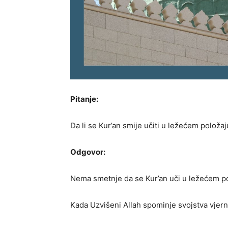
Pitanje:
Da li se Kur’an smije učiti u ležećem položaj
Odgovor:
Nema smetnje da se Kur’an uči u ležećem po
Kada Uzvišeni Allah spominje svojstva vjernik