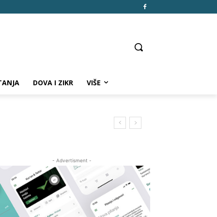
TANJA
DOVA I ZIKR
VIŠE
- Advertisment -