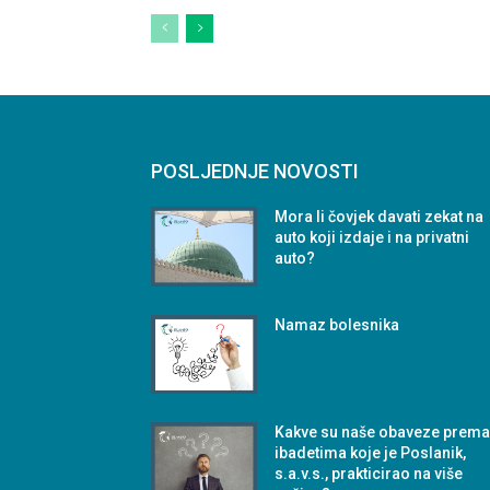
POSLJEDNJE NOVOSTI
Mora li čovjek davati zekat na
auto koji izdaje i na privatni
auto?
Namaz bolesnika
Kakve su naše obaveze prem
ibadetima koje je Poslanik,
s.a.v.s., prakticirao na više