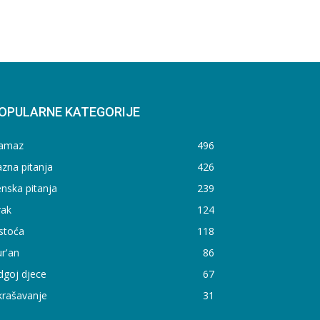
OPULARNE KATEGORIJE
amaz
496
zna pitanja
426
nska pitanja
239
rak
124
stoća
118
r'an
86
dgoj djece
67
krašavanje
31