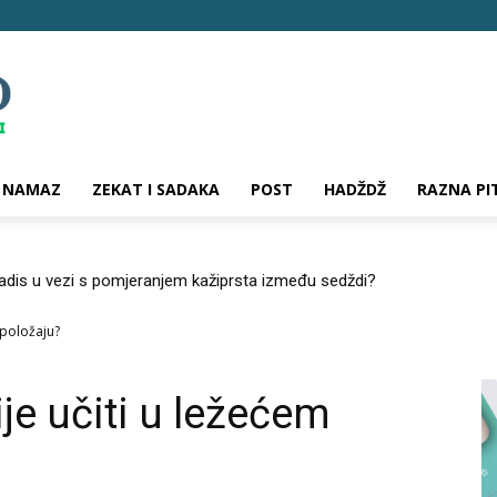
NAMAZ
ZEKAT I SADAKA
POST
HADŽDŽ
RAZNA PI
hadis u vezi s pomjeranjem kažiprsta između sedždi?
 položaju?
ije učiti u ležećem