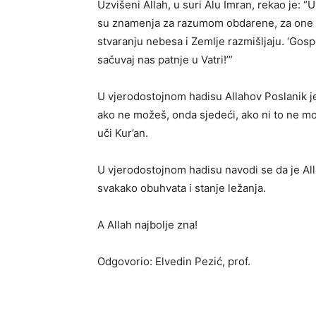
Uzvišeni Allah, u suri Alu Imran, rekao je: “
su znamenja za razumom obdarene, za one koje
stvaranju nebesa i Zemlje razmišljaju. ‘Gospo
sačuvaj nas patnje u Vatri!’”
U vjerodostojnom hadisu Allahov Poslanik je 
ako ne možeš, onda sjedeći, ako ni to ne m
uči Kur’an.
U vjerodostojnom hadisu navodi se da je All
svakako obuhvata i stanje ležanja.
A Allah najbolje zna!
Odgovorio: Elvedin Pezić, prof.