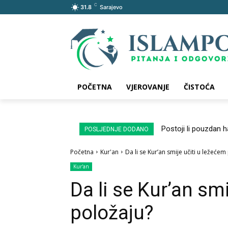
C
31.8
Sarajevo
POČETNA
VJEROVANJE
ČISTOĆA
Postoji li pouzdan 
POSLJEDNJE DODANO
Početna
Kur'an
Da li se Kur’an smije učiti u ležećem
Kur'an
Da li se Kur’an sm
položaju?