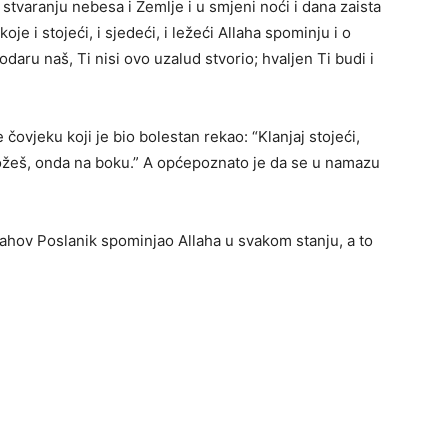
U stvaranju nebesa i Zemlje i u smjeni noći i dana zaista
 i stojeći, i sjedeći, i ležeći Allaha spominju i o
daru naš, Ti nisi ovo uzalud stvorio; hvaljen Ti budi i
čovjeku koji je bio bolestan rekao: “Klanjaj stojeći,
ožeš, onda na boku.” A općepoznato je da se u namazu
ahov Poslanik spominjao Allaha u svakom stanju, a to