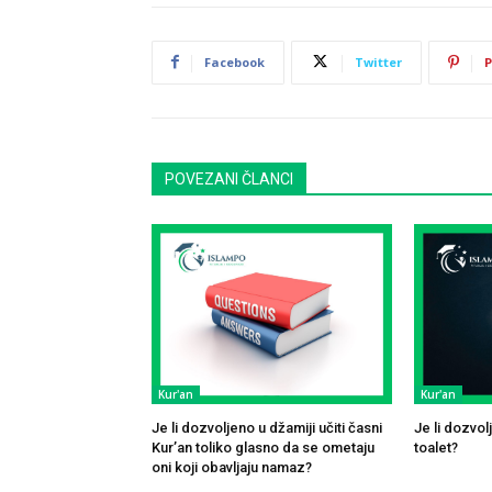
Facebook
Twitter
P
POVEZANI ČLANCI
Kur'an
Kur'an
Je li dozvoljeno u džamiji učiti časni
Je li dozvol
Kur’an toliko glasno da se ometaju
toalet?
oni koji obavljaju namaz?