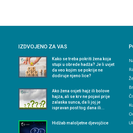
IZDVOJENO ZA VAS
P
Kako se treba pokriti žena koja
N
stupi u obrede hadža? Je li uvjet
Ra
da veo kojim se pokrije ne
dodiruje njeno lice?
Že
B
Ako žena osjeti hajz ili bolove
Či
hajza, ali se krv ne pojavi prije
zalaska sunca, da li joj je
Ku
ispravan post tog dana ili...
O
a
U
Hidžab maloljetne djevojčice