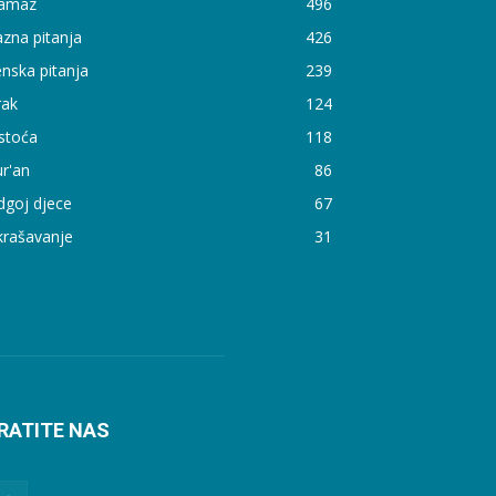
amaz
496
zna pitanja
426
nska pitanja
239
rak
124
stoća
118
r'an
86
dgoj djece
67
krašavanje
31
RATITE NAS