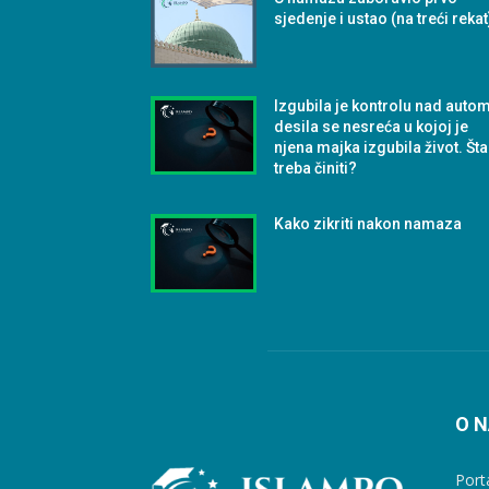
sjedenje i ustao (na treći rekat
Izgubila je kontrolu nad autom
desila se nesreća u kojoj je
njena majka izgubila život. Šta
treba činiti?
Kako zikriti nakon namaza
O 
Port