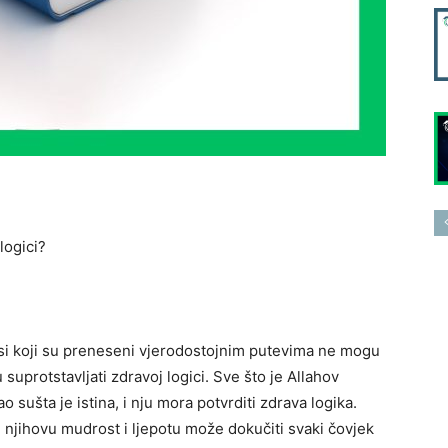
logici?
disi koji su preneseni vjerodostojnim putevima ne mogu
 suprotstavljati zdravoj logici. Sve što je Allahov
ao sušta je istina, i nju mora potvrditi zdrava logika.
i njihovu mudrost i ljepotu može dokučiti svaki čovjek