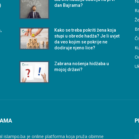
N
)
dan Bajrama?
Ra
Že
B
,
Kako se treba pokriti žena koja
stupi u obrede hadža? Je li uvjet
Či
da veo kojim se pokrije ne
Ku
dodiruje njeno lice?
O
Zabrana nošenja hidžaba u
U
mojoj državi?
NAMA
P
al islampo.ba je online platforma koja pruža obimne