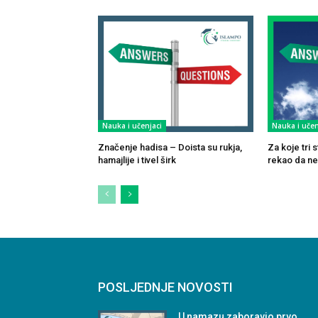
Nauka i učenjaci
Nauka i učen
Značenje hadisa – Doista su rukja,
Za koje tri
hamajlije i tivel širk
rekao da ne
POSLJEDNJE NOVOSTI
U namazu zaboravio prvo