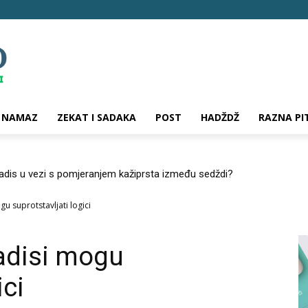
NAMAZ
ZEKAT I SADAKA
POST
HADŽDŽ
RAZNA PI
hadis u vezi s pomjeranjem kažiprsta između sedždi?
gu suprotstavljati logici
hadisi mogu
ici