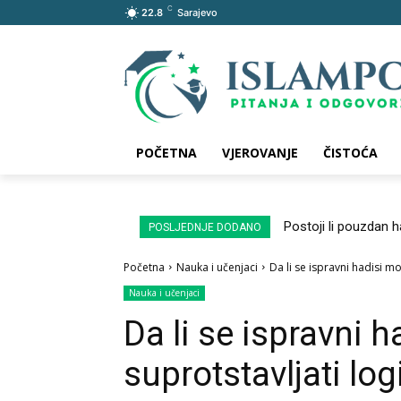
C
22.8
Sarajevo
POČETNA
VJEROVANJE
ČISTOĆA
Postoji li pouzdan 
POSLJEDNJE DODANO
Početna
Nauka i učenjaci
Da li se ispravni hadisi mo
Nauka i učenjaci
Da li se ispravni 
suprotstavljati log