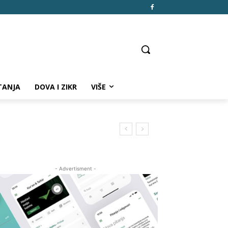
TANJA
DOVA I ZIKR
VIŠE
- Advertisment -