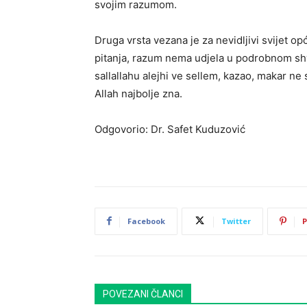
svojim razumom.
Druga vrsta vezana je za nevidljivi svijet op
pitanja, razum nema udjela u podrobnom shva
sallallahu alejhi ve sellem, kazao, makar ne 
Allah najbolje zna.
Odgovorio: Dr. Safet Kuduzović
Facebook
Twitter
P
POVEZANI ČLANCI