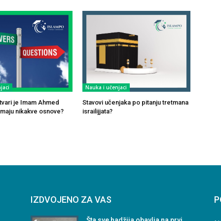
jaci
Nauka i učenjaci
 stvari je Imam Ahmed
Stavovi učenjaka po pitanju tretmana
maju nikakve osnove?
israilijjata?
IZDVOJENO ZA VAS
P
Šta sve hadžija obavlja na prvi