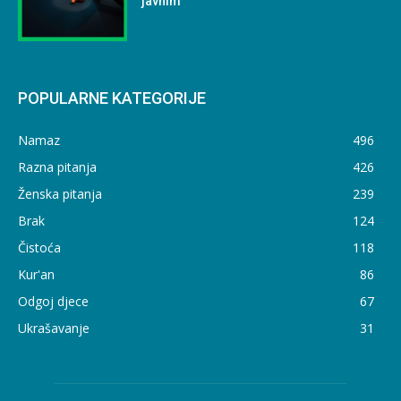
javnim
POPULARNE KATEGORIJE
Namaz
496
Razna pitanja
426
Ženska pitanja
239
Brak
124
Čistoća
118
Kur'an
86
Odgoj djece
67
Ukrašavanje
31