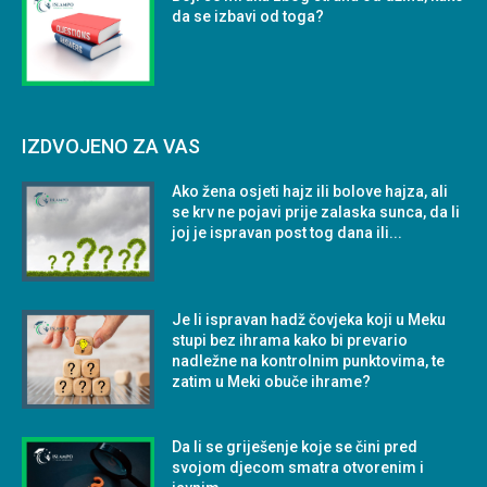
da se izbavi od toga?
IZDVOJENO ZA VAS
Ako žena osjeti hajz ili bolove hajza, ali
se krv ne pojavi prije zalaska sunca, da li
joj je ispravan post tog dana ili...
Je li ispravan hadž čovjeka koji u Meku
stupi bez ihrama kako bi prevario
nadležne na kontrolnim punktovima, te
zatim u Meki obuče ihrame?
Da li se griješenje koje se čini pred
svojom djecom smatra otvorenim i