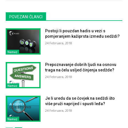
POVEZANI ČLANCI
Postoji li pouzdan hadis u vezi s
pomjeranjem kažiprsta između sedždi?
24 Februara, 2018
Namaz
Prepoznavanje dobrih ljudi na osnovu
traga na čelu usljed činjenja sedžde?
24 Februara, 2018
Namaz
Je li uredu da se čovjek na sedždi što
više pruži naprijed i spusti leđa?
24 Februara, 2018
Namaz