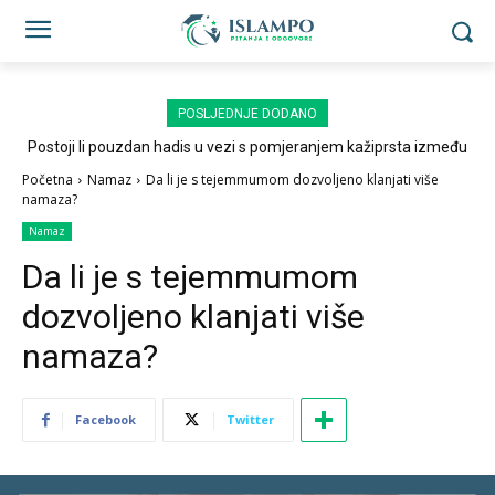
POSLJEDNJE DODANO
Postoji li pouzdan hadis u vezi s pomjeranjem kažiprsta između
sedždi?
Početna
Namaz
Da li je s tejemmumom dozvoljeno klanjati više
namaza?
Namaz
Da li je s tejemmumom
dozvoljeno klanjati više
namaza?
Facebook
Twitter