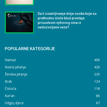
Da li osamljivanje dvije osobe koje su
prethodno činile blud prestaje
prisustvom njihovog sina iz
nedozvoljene veze?
POPULARNE KATEGORIJE
Namaz
496
Razna pitanja
426
Ženska pitanja
239
Brak
124
Čistoća
118
Kur'an
86
Odgoj djece
67