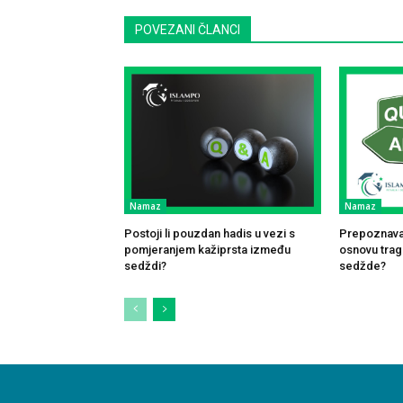
POVEZANI ČLANCI
Namaz
Namaz
Postoji li pouzdan hadis u vezi s
Prepoznavan
pomjeranjem kažiprsta između
osnovu traga
sedždi?
sedžde?