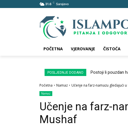
C
31.6
Sarajevo
POČETNA
VJEROVANJE
ČISTOĆA
Postoji li pouzdan 
POSLJEDNJE DODANO
Početna
Namaz
Učenje na farz-namazu gledajući u
Namaz
Učenje na farz-na
Mushaf