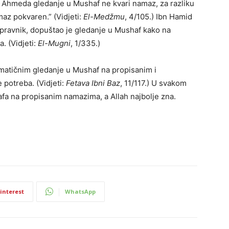
 Ahmeda gledanje u Mushaf ne kvari namaz, za razliku
maz pokvaren.” (Vidjeti:
El-Medžmu
, 4/105.) Ibn Hamid
 pravnik, dopuštao je gledanje u Mushaf kako na
. (Vidjeti:
El-Mugni
, 1/335.)
ematičnim gledanje u Mushaf na propisanim i
potreba. (Vidjeti:
Fetava Ibni Baz
, 11/117.) U svakom
hafa na propisanim namazima, a Allah najbolje zna.
interest
WhatsApp