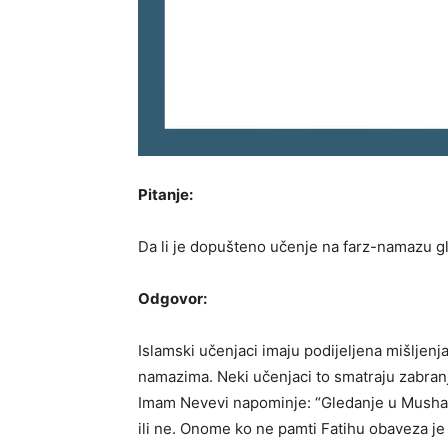
Pitanje:
Da li je dopušteno učenje na farz-namazu g
Odgovor:
Islamski učenjaci imaju podijeljena mišljenj
namazima. Neki učenjaci to smatraju zabran
Imam Nevevi napominje: “Gledanje u Mushaf 
ili ne. Onome ko ne pamti Fatihu obaveza je g