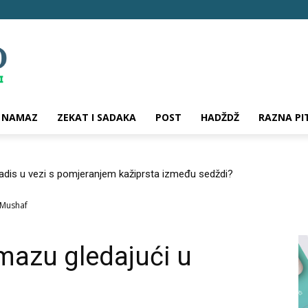
NAMAZ
ZEKAT I SADAKA
POST
HADŽDŽ
RAZNA PI
hadis u vezi s pomjeranjem kažiprsta između sedždi?
 Mushaf
mazu gledajući u