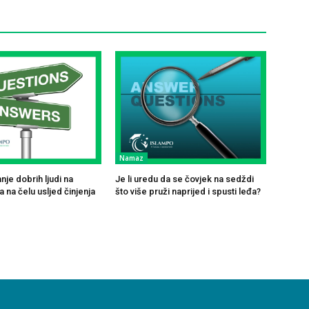
Namaz
je dobrih ljudi na
Je li uredu da se čovjek na sedždi
 na čelu usljed činjenja
što više pruži naprijed i spusti leđa?