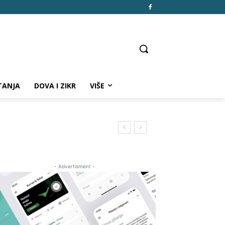
TANJA
DOVA I ZIKR
VIŠE
- Advertisment -