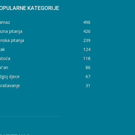
OPULARNE KATEGORIJE
amaz
496
zna pitanja
426
nska pitanja
239
rak
124
stoća
118
r'an
86
dgoj djece
67
krašavanje
31