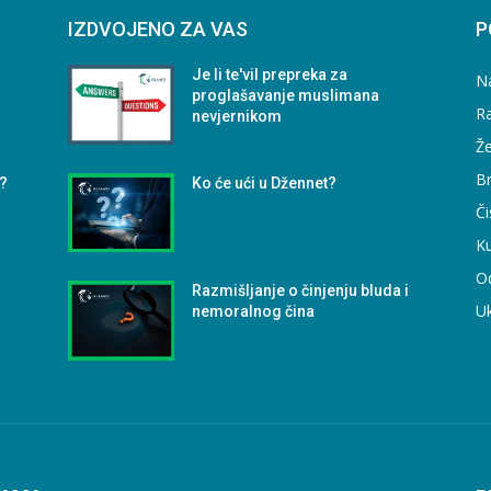
IZDVOJENO ZA VAS
P
Je li te'vil prepreka za
N
proglašavanje muslimana
Ra
nevjernikom
Že
B
)?
Ko će ući u Džennet?
Či
Ku
O
Razmišljanje o činjenju bluda i
U
nemoralnog čina