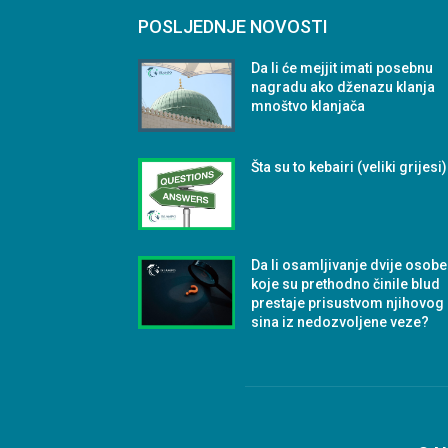
POSLJEDNJE NOVOSTI
Da li će mejjit imati posebnu
nagradu ako dženazu klanja
mnoštvo klanjača
Šta su to kebairi (veliki grijesi
Da li osamljivanje dvije osobe
koje su prethodno činile blud
prestaje prisustvom njihovog
sina iz nedozvoljene veze?