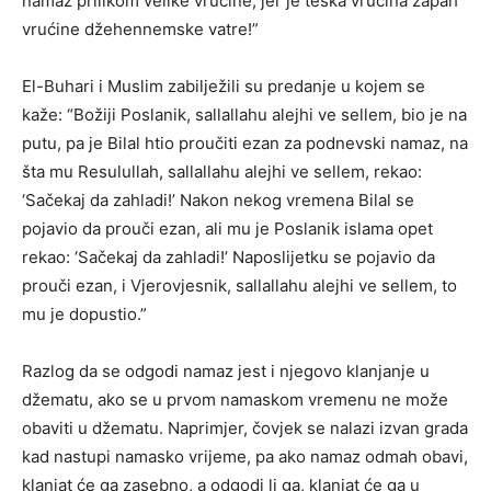
namaz prilikom velike vrućine, jer je teška vrućina zapah
vrućine džehennemske vatre!”
El-Buhari i Muslim zabilježili su predanje u kojem se
kaže: “Božiji Poslanik, sallallahu alejhi ve sellem, bio je na
putu, pa je Bilal htio proučiti ezan za podnevski namaz, na
šta mu Resulullah, sallallahu alejhi ve sellem, rekao:
‘Sačekaj da zahladi!’ Nakon nekog vremena Bilal se
pojavio da prouči ezan, ali mu je Poslanik islama opet
rekao: ‘Sačekaj da zahladi!’ Naposlijetku se pojavio da
prouči ezan, i Vjerovjesnik, sallallahu alejhi ve sellem, to
mu je dopustio.”
Razlog da se odgodi namaz jest i njegovo klanjanje u
džematu, ako se u prvom namaskom vremenu ne može
obaviti u džematu. Naprimjer, čovjek se nalazi izvan grada
kad nastupi namasko vrijeme, pa ako namaz odmah obavi,
klanjat će ga zasebno, a odgodi li ga, klanjat će ga u