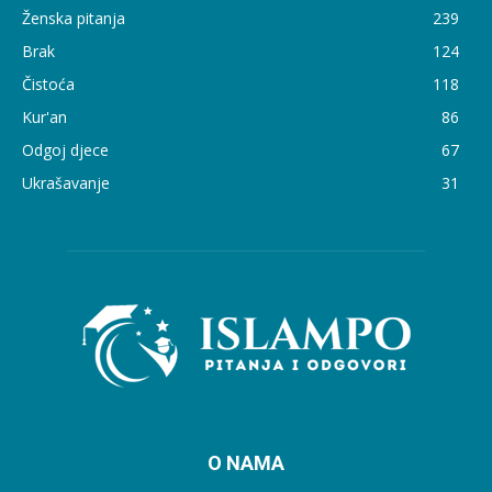
Ženska pitanja
239
Brak
124
Čistoća
118
Kur'an
86
Odgoj djece
67
Ukrašavanje
31
O NAMA