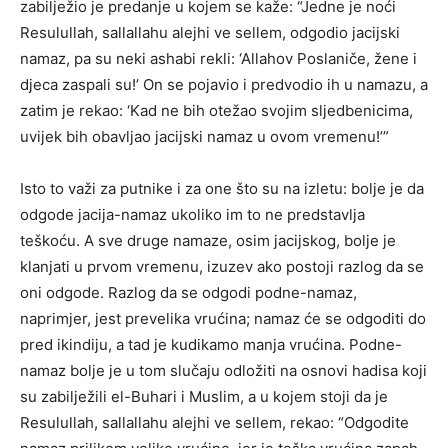
zabilježio je predanje u kojem se kaže: “Jedne je noći
Resulullah, sallallahu alejhi ve sellem, odgodio jacijski
namaz, pa su neki ashabi rekli: ‘Allahov Poslaniče, žene i
djeca zaspali su!’ On se pojavio i predvodio ih u namazu, a
zatim je rekao: ‘Kad ne bih otežao svojim sljedbenicima,
uvijek bih obavljao jacijski namaz u ovom vremenu!’”
Isto to važi za putnike i za one što su na izletu: bolje je da
odgode jacija-namaz ukoliko im to ne predstavlja
teškoću. A sve druge namaze, osim jacijskog, bolje je
klanjati u prvom vremenu, izuzev ako postoji razlog da se
oni odgode. Razlog da se odgodi podne-namaz,
naprimjer, jest prevelika vrućina; namaz će se odgoditi do
pred ikindiju, a tad je kudikamo manja vrućina. Podne-
namaz bolje je u tom slučaju odložiti na osnovi hadisa koji
su zabilježili el-Buhari i Muslim, a u kojem stoji da je
Resulullah, sallallahu alejhi ve sellem, rekao: “Odgodite