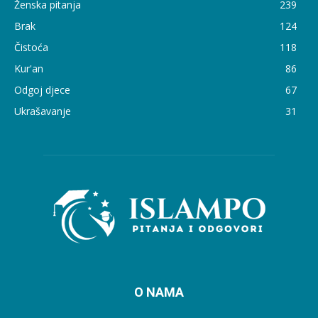
Ženska pitanja
239
Brak
124
Čistoća
118
Kur'an
86
Odgoj djece
67
Ukrašavanje
31
O NAMA