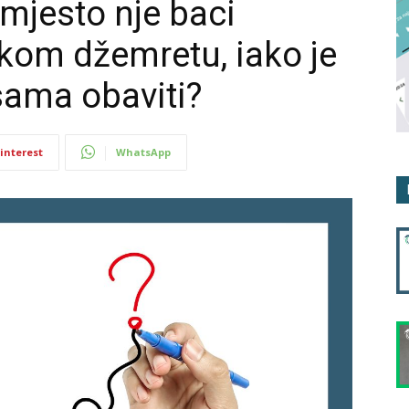
mjesto nje baci
kom džemretu, iako je
sama obaviti?
interest
WhatsApp