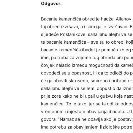
Odgovor:
Bacanje kamenčića obred je hadža. Allahov Po
taj obred izvršava, a i sām ga je izvršavao. 
sljedeće Poslanikove, sallallahu alejhi ve se
te bacanje kamenčića – sve su to obredi koji
bacanje kamenčića ibadet je pomoću kojeg se
ime, pa treba za vrijeme tog obreda biti pon
čovjek nalazio između mogućnosti da kame
dovodeći se u opasnost, ili da to odloži do 
će ga obaviti skrušeno, smireno i pribrano – 
sallallahu alejhi ve sellem, dopustio da iz
prije zore kako ne bi upali u gužvu koja nas
kamenčiće. To je tako, jer se ta odlika odno
vremenom i mjestom obavljanja ibadeta. U tom
govora: “Namaz se ne obavlja ako je postavlj
ima potrebu za obavljanjem fiziološke potreb