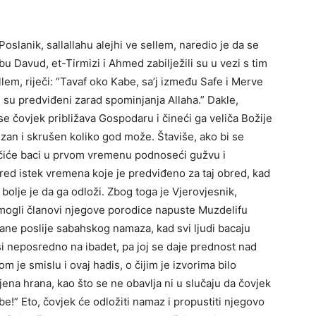
slanik, sallallahu alejhi ve sellem, naredio je da se
Ebu Davud, et-Tirmizi i Ahmed zabilježili su u vezi s tim
llem, riječi: “Tavaf oko Kabe, sa’j između Safe i Merve
 su predviđeni zarad spominjanja Allaha.” Dakle,
 čovjek približava Gospodaru i čineći ga veliča Božije
izan i skrušen koliko god može. Štaviše, ako bi se
čiće baci u prvom vremenu podnoseći gužvu i
pred istek vremena koje je predviđeno za taj obred, kad
bolje je da ga odloži. Zbog toga je Vjerovjesnik,
nemogli članovi njegove porodice napuste Muzdelifu
tane poslije sabahskog namaza, kad svi ljudi bacaju
si neposredno na ibadet, pa joj se daje prednost nad
 je smislu i ovaj hadis, o čijim je izvorima bilo
ena hrana, kao što se ne obavlja ni u slučaju da čovjek
e!” Eto, čovjek će odložiti namaz i propustiti njegovo