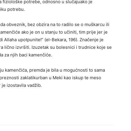
 fiziološke potrebe, odnosno u slučajuako je
liku potrebu.
a obveznik, bez obzira na to radilo se o muškarcu ili
enčiće ako je on u stanju to učiniti, tim prije jer je
di Allaha upotpunite!” (el-Bekara, 196). Značenje je
 lično izvršiti. Izuzetak su bolesnici i trudnice koje se
a za njih baci kamenčiće.
ju kamenčića, premda je bila u mogućnosti to sama
opreznosti zaklatikurban u Meki kao iskup te meso
 je izostavila vadžib.