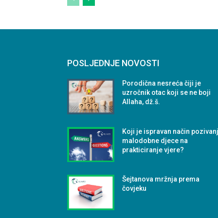
POSLJEDNJE NOVOSTI
Porodična nesreća čiji je
uzročnik otac koji se ne boji
Allaha, dž.š.
Koji je ispravan način pozivan
malodobne djece na
prakticiranje vjere?
Šejtanova mržnja prema
čovjeku