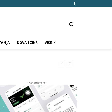
TANJA
DOVA I ZIKR
VIŠE
- Advertisment -