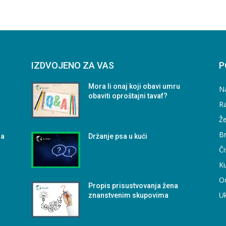
IZDVOJENO ZA VAS
P
Mora li onaj koji obavi umru
N
obaviti oproštajni tavaf?
Ra
Že
B
ja
Držanje psa u kući
Či
Ku
O
Propis prisustvovanja žena
U
znanstvenim skupovima