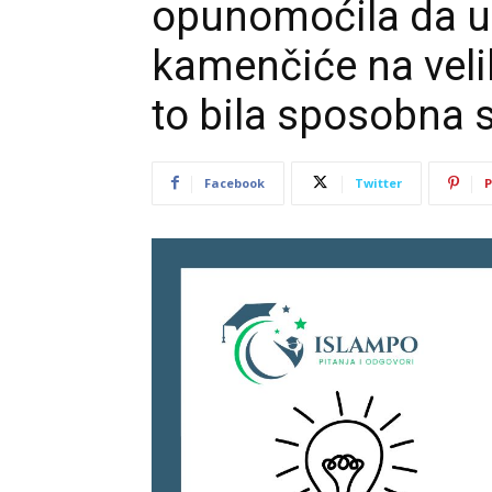
opunomoćila da u
kamenčiće na veli
to bila sposobna 
Facebook
Twitter
P