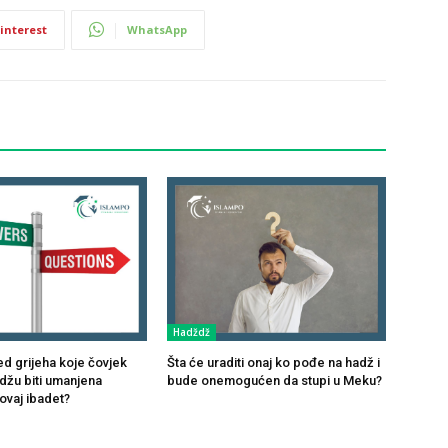
interest
WhatsApp
Hadždž
jed grijeha koje čovjek
Šta će uraditi onaj ko pođe na hadž i
adžu biti umanjena
bude onemogućen da stupi u Meku?
ovaj ibadet?