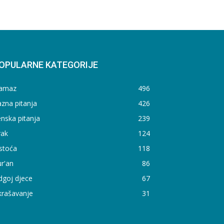
OPULARNE KATEGORIJE
amaz
496
zna pitanja
426
nska pitanja
239
rak
124
stoća
118
r'an
86
dgoj djece
67
krašavanje
31