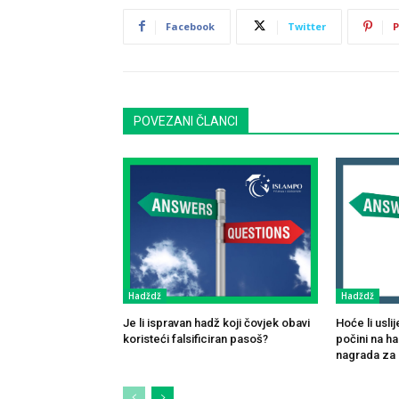
Facebook
Twitter
P
POVEZANI ČLANCI
Hadždž
Hadždž
Je li ispravan hadž koji čovjek obavi
Hoće li usli
koristeći falsificiran pasoš?
počini na h
nagrada za 