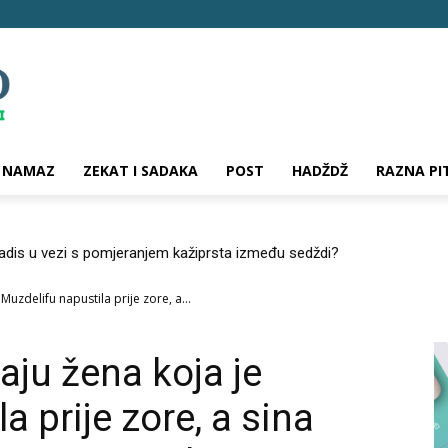
NAMAZ
ZEKAT I SADAKA
POST
HADŽDŽ
RAZNA PI
hadis u vezi s pomjeranjem kažiprsta između sedždi?
uzdelifu napustila prije zore, a...
aju žena koja je
a prije zore, a sina