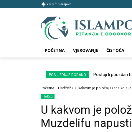
C
28.6
Sarajevo
POČETNA
VJEROVANJE
ČISTOĆA
Postoji li pouzdan 
POSLJEDNJE DODANO
Početna
Hadždž
U kakvom je položaju žena koja je M
Hadždž
U kakvom je polož
Muzdelifu napustil