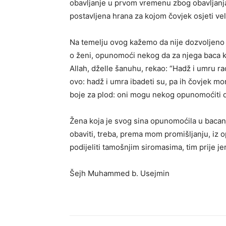
obavljanje u prvom vremenu zbog obavljanja
postavljena hrana za kojom čovjek osjeti ve
Na temelju ovog kažemo da nije dozvoljeno d
o ženi, opunomoći nekog da za njega baca kam
Allah, dželle šanuhu, rekao: “Hadž i umru ra
ovo: hadž i umra ibadeti su, pa ih čovjek mora
boje za plod: oni mogu nekog opunomoćiti d
Žena koja je svog sina opunomoćila u bacan
obaviti, treba, prema mom promišljanju, iz 
podijeliti tamošnjim siromasima, tim prije jer
Šejh Muhammed b. Usejmin