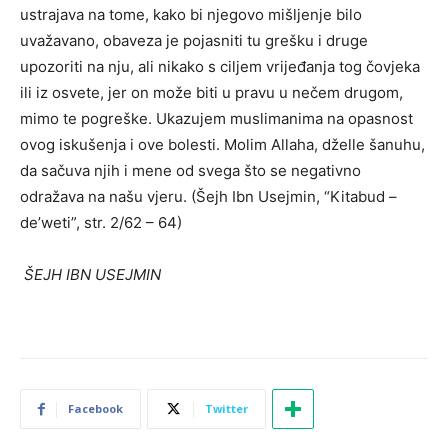
ustrajava na tome, kako bi njegovo mišljenje bilo
uvažavano, obaveza je pojasniti tu grešku i druge
upozoriti na nju, ali nikako s ciljem vrijeđanja tog čovjeka
ili iz osvete, jer on može biti u pravu u nečem drugom,
mimo te pogreške. Ukazujem muslimanima na opasnost
ovog iskušenja i ove bolesti. Molim Allaha, dželle šanuhu,
da sačuva njih i mene od svega što se negativno
odražava na našu vjeru. (Šejh Ibn Usejmin, “Kitabud –
de’weti”, str. 2/62 – 64)
ŠEJH IBN USEJMIN
Facebook
Twitter