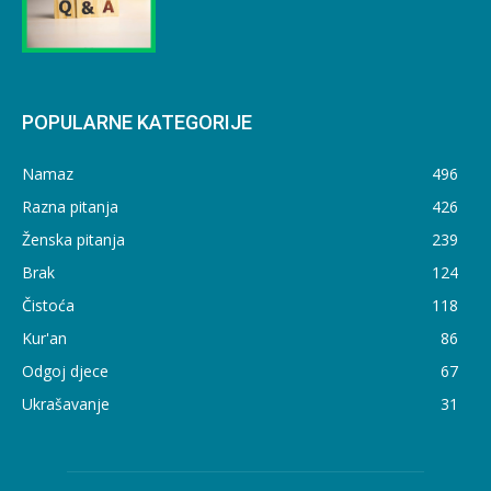
POPULARNE KATEGORIJE
Namaz
496
Razna pitanja
426
Ženska pitanja
239
Brak
124
Čistoća
118
Kur'an
86
Odgoj djece
67
Ukrašavanje
31