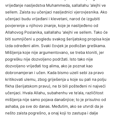
vrijeđanje nasljedstva Muhammeda, sallallahu ‘alejhi ve
sellem. Zaista su učenjaci nasljednici vjerovjesnika. Ako
učenjaci budu vrijeđani i klevetani, narod će izgubiti
povjerenje u njihovo znanje, koje je naslijeđeno od
Allahovog Poslanika, sallallahu ‘alejhi ve sellem. Tako će
biti sumnjičeni u pogledu svakog šerijatskog propisa koje
izda određeni alim. Svaki čovjek je podložan greškama.
Mišljenja koje nije argumentovano, se treba kloniti, jer
pogrešku nije dozvoljeno podržati. Isto tako nije
dozvoljeno vrijeđati tog alima, ako je poznat kao
dobronamjeran i učen. Kada bismo uzeli sebi za pravo
kritikovati ulemu, zbog griješenja u koje su pali na polju
fikha (šerijatskom pravu), ne bi bili pošteđeni ni najveći
učenjaci. Hvala Allahu, subahenhu ve te’ala, različitost
mišljenja nije samo pojava današnjice; to je prisutno od
ashaba, pa sve do danas. Međutim, ako se utvrdi da je
nešto zaista pogrešno, a onaj koji to zastupa i dalje