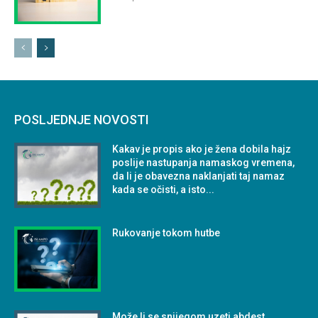
POSLJEDNJE NOVOSTI
Kakav je propis ako je žena dobila hajz
poslije nastupanja namaskog vremena,
da li je obavezna naklanjati taj namaz
kada se očisti, a isto...
Rukovanje tokom hutbe
Može li se snijegom uzeti abdest