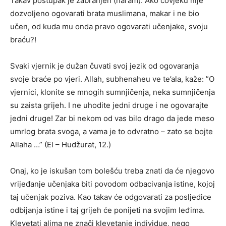
Takav postupak je zabranjen (haram). Ako čovjeku nije
dozvoljeno ogovarati brata muslimana, makar i ne bio
učen, od kuda mu onda pravo ogovarati učenjake, svoju
braću?!
Svaki vjernik je dužan čuvati svoj jezik od ogovaranja
svoje braće po vjeri. Allah, subhenaheu ve te’ala, kaže: ”O
vjernici, klonite se mnogih sumnjičenja, neka sumnjičenja
su zaista grijeh. I ne uhodite jedni druge i ne ogovarajte
jedni druge! Zar bi nekom od vas bilo drago da jede meso
umrlog brata svoga, a vama je to odvratno – zato se bojte
Allaha …” (El – Hudžurat, 12.)
Onaj, ko je iskušan tom bolešću treba znati da će njegovo
vrijeđanje učenjaka biti povodom odbacivanja istine, kojoj
taj učenjak poziva. Kao takav će odgovarati za posljedice
odbijanja istine i taj grijeh će ponijeti na svojim leđima.
Klevetati alima ne znači klevetanje individue, nego