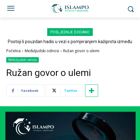
POSLJEDNJE DODANO
Postoji li pouzdan hadis u vezi s pomjeranjem kažiprsta između
sedždi?
Početna
Međuljudski odnosi
Ružan govor o ulemi
Međuljudski odnosi
Ružan govor o ulemi
Facebook
Twitter