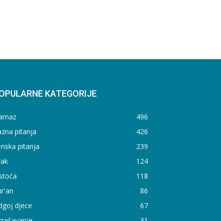
OPULARNE KATEGORIJE
amaz
496
zna pitanja
426
nska pitanja
239
rak
124
stoća
118
r'an
86
dgoj djece
67
krašavanje
31