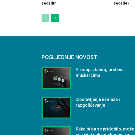
sedždi?
sedžde?
POSLJEDNJE NOVOSTI
Prodaja zlatnog prstena
muškarcima
Izostavljanje namaza i
razgolićavanje
Kako bi ga se pridobilo, može 
se zekat dati muslimanu koji