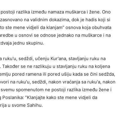
e postoji razlika između namaza muškarca i žene. Ono
 zasnovano na validnim dokazima, dok je hadis koji si
to ste mene vidjeli da klanjam” osnova koja obuhvata
i naredbe u osnovi se odnose jednako na muškarce i na
dvaja jednu skupinu.
a ruku'u, sedždi, učenju Kur'ana, stavljanju ruku na
. Također se ne razlikuju u stavljanju ruku na koljena
zemlju pored ramena ili pored ušiju kada se čini sedžda,
vori na ruku'u, sedždi, nakon vraćanja sa ruku'a, nakon
U svemu spomenutom ne postoji razlika između žene i
 Poslanika: ”Klanjajte kako ste mene vidjeli da
arija u svome Sahihu.