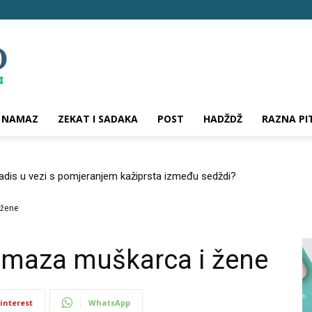
NAMAZ
ZEKAT I SADAKA
POST
HADŽDŽ
RAZNA PI
hadis u vezi s pomjeranjem kažiprsta između sedždi?
 žene
amaza muškarca i žene
interest
WhatsApp