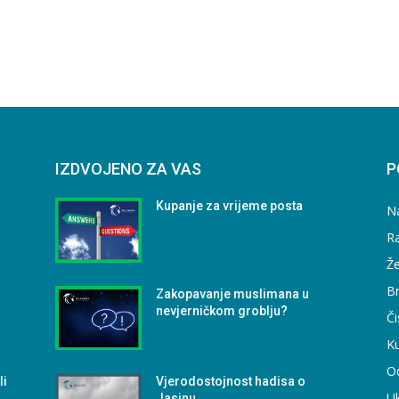
IZDVOJENO ZA VAS
P
Kupanje za vrijeme posta
N
Ra
Že
B
Zakopavanje muslimana u
nevjerničkom groblju?
Či
Ku
O
li
Vjerodostojnost hadisa o
U
Jasinu