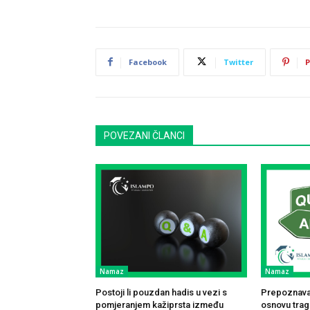
Facebook
Twitter
P
POVEZANI ČLANCI
Namaz
Namaz
Postoji li pouzdan hadis u vezi s
Prepoznavan
pomjeranjem kažiprsta između
osnovu traga