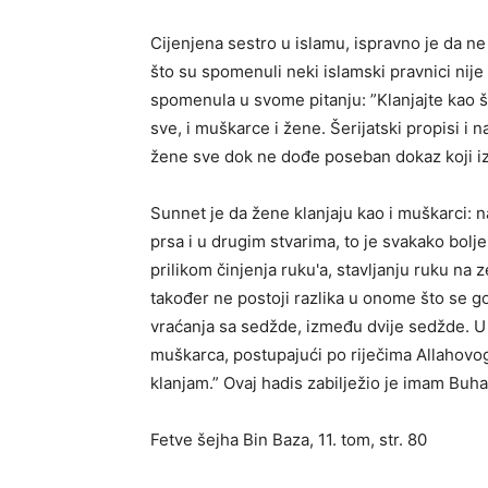
Cijenjena sestro u islamu, ispravno je da n
što su spomenuli neki islamski pravnici nije
spomenula u svome pitanju: ”Klanjajte kao š
sve, i muškarce i žene. Šerijatski propisi 
žene sve dok ne dođe poseban dokaz koji iz
Sunnet je da žene klanjaju kao i muškarci: n
prsa i u drugim stvarima, to je svakako bolje
prilikom činjenja ruku'a, stavljanju ruku na 
također ne postoji razlika u onome što se go
vraćanja sa sedžde, između dvije sedžde. 
muškarca, postupajući po riječima Allahovog
klanjam.” Ovaj hadis zabilježio je imam Buh
Fetve šejha Bin Baza, 11. tom, str. 80