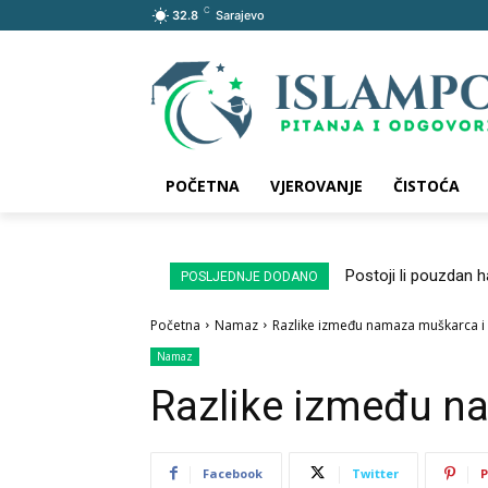
C
32.8
Sarajevo
POČETNA
VJEROVANJE
ČISTOĆA
Postoji li pouzdan 
POSLJEDNJE DODANO
Početna
Namaz
Razlike između namaza muškarca i
Namaz
Razlike između n
Facebook
Twitter
P