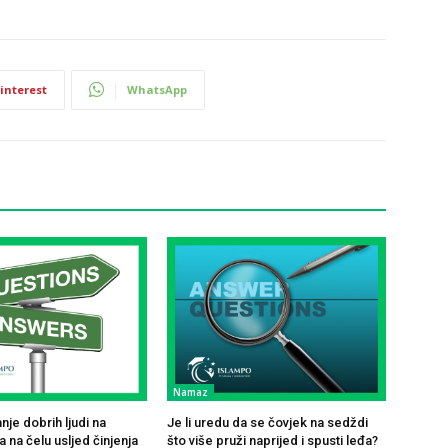
interest
WhatsApp
Namaz
je dobrih ljudi na
Je li uredu da se čovjek na sedždi
 na čelu usljed činjenja
što više pruži naprijed i spusti leđa?