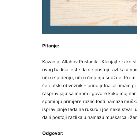
Pitanje:
Kazao je Allahov Poslanik: ”Klanjajte kako st
ovog hadisa jeste da ne postoji razlika u na
niti u sjedenju, niti u činjenju sedžde. Pre
šerijatski obveznik – punoljetna, ali imam 
raspravljaju sa mnom i govore kako moj nama
spominju primjere različitosti namaza muška
ispravljanje leđa na ruku'u i još neke stvari 
da li postoji razlika u namazu muškarca i že
Odgovor: