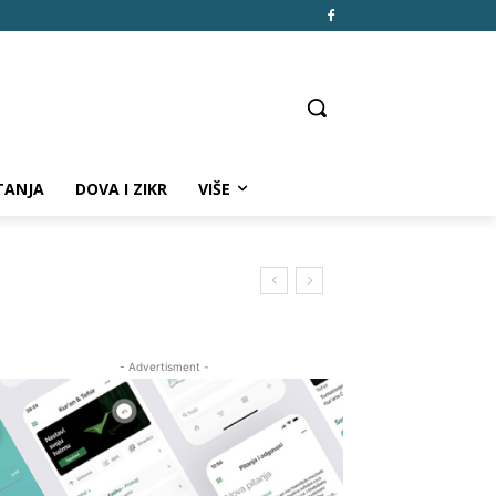
TANJA
DOVA I ZIKR
VIŠE
- Advertisment -