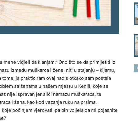
e mene vidjeli da klanjam.” Ono što se da primijetiti iz
mazu između muškarca i žene, niti u stajanju – kijamu,
ma tome, ja prakticiram ovaj hadis otkako sam postala
problem sa ženama u našem mjestu u Keniji, koje se
z nije ispravan jer sliči namazu muškaraca, te
raca i žena, kao kod vezanja ruku na prsima,
u koje počinjem vjerovati, pa bih voljela da mi pojasnite
ne?