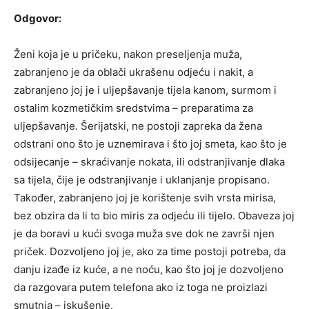
Odgovor:
Ženi koja je u pričeku, nakon preseljenja muža,
zabranjeno je da oblači ukrašenu odjeću i nakit, a
zabranjeno joj je i uljepšavanje tijela kanom, surmom i
ostalim kozmetičkim sredstvima – preparatima za
uljepšavanje. Šerijatski, ne postoji zapreka da žena
odstrani ono što je uznemirava i što joj smeta, kao što je
odsijecanje – skraćivanje nokata, ili odstranjivanje dlaka
sa tijela, čije je odstranjivanje i uklanjanje propisano.
Također, zabranjeno joj je korištenje svih vrsta mirisa,
bez obzira da li to bio miris za odjeću ili tijelo. Obaveza joj
je da boravi u kući svoga muža sve dok ne završi njen
priček. Dozvoljeno joj je, ako za time postoji potreba, da
danju izađe iz kuće, a ne noću, kao što joj je dozvoljeno
da razgovara putem telefona ako iz toga ne proizlazi
smutnja – iskušenje.