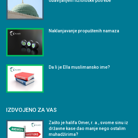
obavljanjem fiziološke potrebe
Naklanjavanje propuštenih namaza
Da li je Ella muslimansko ime?
IZDVOJENO ZA VAS
Zašto je halifa Omer, r. a., svome sinu iz
državne kase dao manje nego ostalim
muhadžirima?