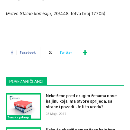
(
Fetve Stalne komisije
, 20/448, fetva broj 17705)
Facebook
Twitter
POVEZANI ČLANCI
Neke žene pred drugim ženama nose
haljinu koja ima otvore sprijeda, sa
strane i pozadi. Je li to uredu?
28 Maja, 2017
Ženska pitanja
Kako će obaviti namaz žena koja ima