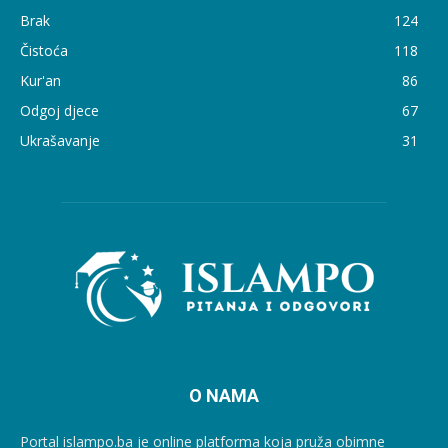
Brak
124
Čistoća
118
Kur'an
86
Odgoj djece
67
Ukrašavanje
31
O NAMA
Portal islampo.ba je online platforma koja pruža obimne