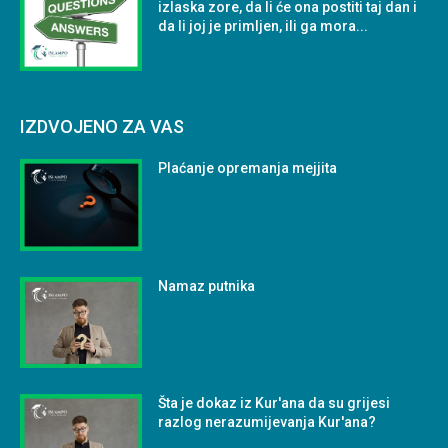
izlaska zore, da li će ona postiti taj dan i
da li joj je primljen, ili ga mora...
IZDVOJENO ZA VAS
Plaćanje opremanja mejjita
Namaz putnika
Šta je dokaz iz Kur'ana da su grijesi
razlog nerazumijevanja Kur'ana?