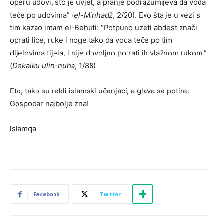
operu udovi, što je uvjet, a pranje podrazumijeva da voda
teče po udovima” (
el-Minhadž
, 2/20). Evo šta je u vezi s
tim kazao imam el-Behuti: “Potpuno uzeti abdest znači
oprati lice, ruke i noge tako da voda teče po tim
dijelovima tijela, i nije dovoljno potrati ih vlažnom rukom.”
(
Dekaiku ulin-nuha
, 1/88)
Eto, tako su rekli islamski učenjaci, a glava se potire.
Gospodar najbolje zna!
islamqa
Facebook
Twitter