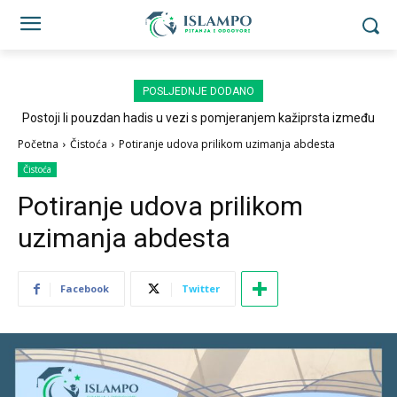
POSLJEDNJE DODANO
Postoji li pouzdan hadis u vezi s pomjeranjem kažiprsta između
sedždi?
Početna
Čistoća
Potiranje udova prilikom uzimanja abdesta
Čistoća
Potiranje udova prilikom
uzimanja abdesta
Facebook
Twitter