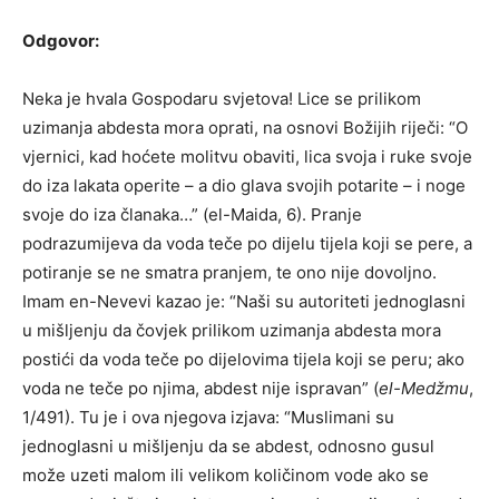
Odgovor:
Neka je hvala Gospodaru svjetova! Lice se prilikom
uzimanja abdesta mora oprati, na osnovi Božijih riječi: “O
vjernici, kad hoćete molitvu obaviti, lica svoja i ruke svoje
do iza lakata operite – a dio glava svojih potarite – i noge
svoje do iza članaka…” (el-Maida, 6). Pranje
podrazumijeva da voda teče po dijelu tijela koji se pere, a
potiranje se ne smatra pranjem, te ono nije dovoljno.
Imam en-Nevevi kazao je: “Naši su autoriteti jednoglasni
u mišljenju da čovjek prilikom uzimanja abdesta mora
postići da voda teče po dijelovima tijela koji se peru; ako
voda ne teče po njima, abdest nije ispravan” (
el-Medžmu
,
1/491). Tu je i ova njegova izjava: “Muslimani su
jednoglasni u mišljenju da se abdest, odnosno gusul
može uzeti malom ili velikom količinom vode ako se