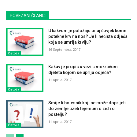
POVEZANI ČLANCI
U kakvom je položaju onaj čovjek kome
potekne krv na nos? Je li nečista odjeća
koja se umrlja krvlju?
16 Septembra, 2017
Čistoća
Kakav je propis u vezi s mokraćom
djeteta kojom se uprlja odjeća?
11 Aprila, 2017
Čistoća
Smije li bolesnik koji ne može doprijeti
do zemlje uzeti tejemum o zid i o
postelju?
11 Aprila, 2017
Čistoća