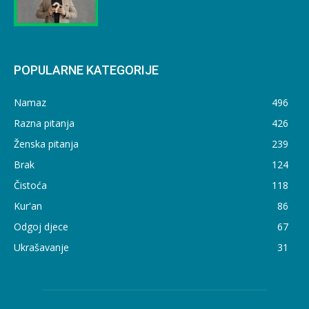
POPULARNE KATEGORIJE
Namaz
496
Razna pitanja
426
Ženska pitanja
239
Brak
124
Čistoća
118
Kur'an
86
Odgoj djece
67
Ukrašavanje
31