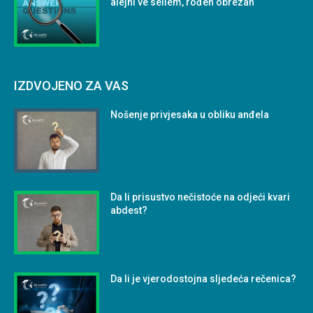
alejhi ve sellem, rođen obrezan
IZDVOJENO ZA VAS
Nošenje privjesaka u obliku anđela
Da li prisustvo nečistoće na odjeći kvari
abdest?
Da li je vjerodostojna sljedeća rečenica?