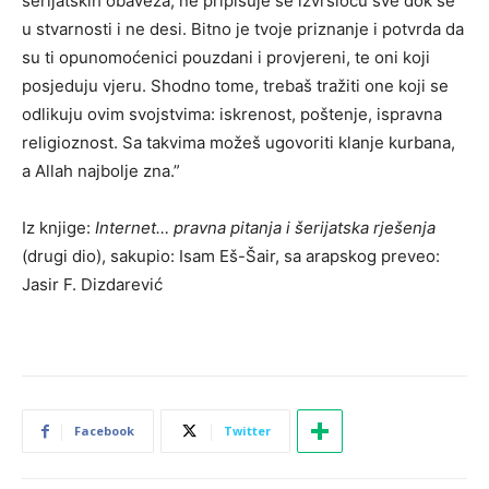
šerijatskih obaveza, ne pripisuje se izvršiocu sve dok se
u stvarnosti i ne desi. Bitno je tvoje priznanje i potvrda da
su ti opunomoćenici pouzdani i provjereni, te oni koji
posjeduju vjeru. Shodno tome, trebaš tražiti one koji se
odlikuju ovim svojstvima: iskrenost, poštenje, ispravna
religioznost. Sa takvima možeš ugovoriti klanje kurbana,
a Allah najbolje zna.”
Iz knjige:
Internet… pravna pitanja i šerijatska rješenja
(drugi dio), sakupio: Isam Eš-Šair, sa arapskog preveo:
Jasir F. Dizdarević
Facebook
Twitter