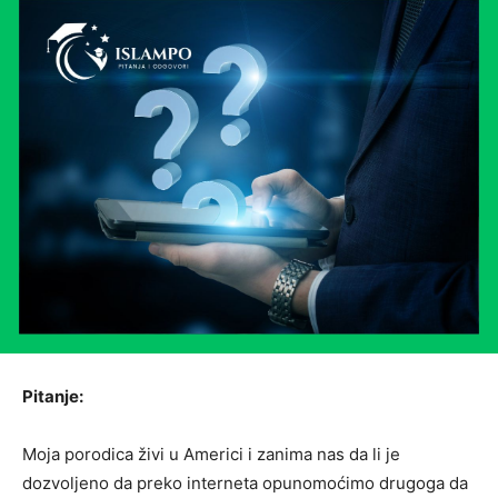
Pitanje:
Moja porodica živi u Americi i zanima nas da li je
dozvoljeno da preko interneta opunomoćimo drugoga da