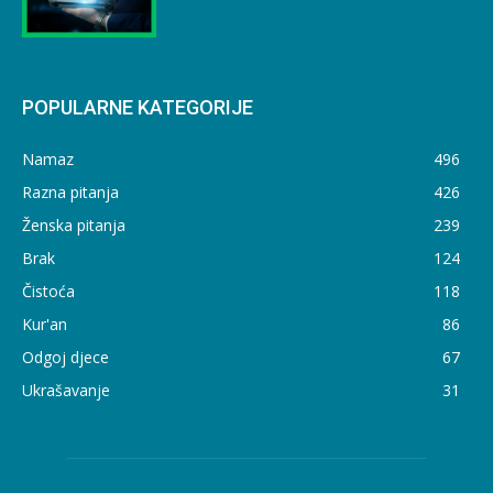
POPULARNE KATEGORIJE
Namaz
496
Razna pitanja
426
Ženska pitanja
239
Brak
124
Čistoća
118
Kur'an
86
Odgoj djece
67
Ukrašavanje
31