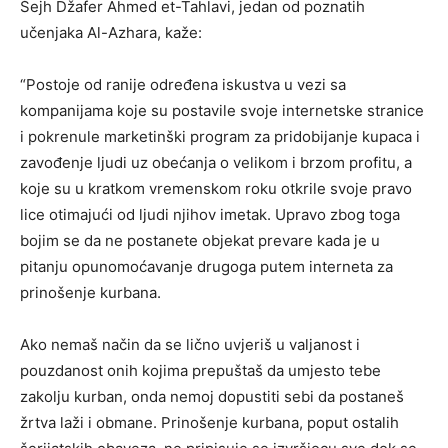
Šejh Džafer Ahmed et-Tahlavi, jedan od poznatih
učenjaka Al-Azhara, kaže:
“Postoje od ranije određena iskustva u vezi sa
kompanijama koje su postavile svoje internetske stranice
i pokrenule marketinški program za pridobijanje kupaca i
zavođenje ljudi uz obećanja o velikom i brzom profitu, a
koje su u kratkom vremenskom roku otkrile svoje pravo
lice otimajući od ljudi njihov imetak. Upravo zbog toga
bojim se da ne postanete objekat prevare kada je u
pitanju opunomoćavanje drugoga putem interneta za
prinošenje kurbana.
Ako nemaš način da se lično uvjeriš u valjanost i
pouzdanost onih kojima prepuštaš da umjesto tebe
zakolju kurban, onda nemoj dopustiti sebi da postaneš
žrtva laži i obmane. Prinošenje kurbana, poput ostalih