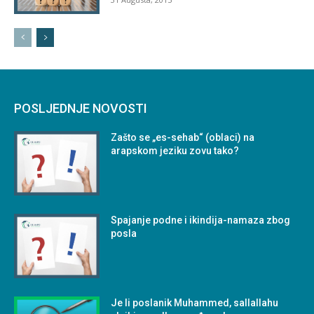
POSLJEDNJE NOVOSTI
Zašto se „es-sehab“ (oblaci) na
arapskom jeziku zovu tako?
Spajanje podne i ikindija-namaza zbog
posla
Je li poslanik Muhammed, sallallahu