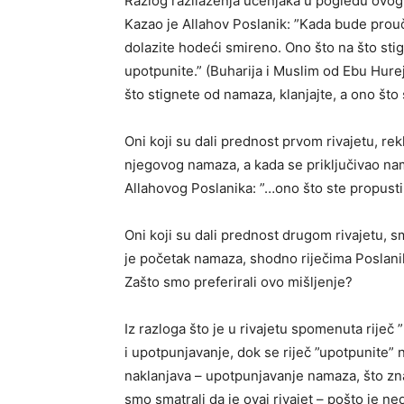
Razlog razilaženja učenjaka u pogledu ovog p
Kazao je Allahov Poslanik: ”Kada bude prou
dolazite hodeći smireno. Ono što na što stig
upotpunite.” (Buharija i Muslim od Ebu Hur
što stignete od namaza, klanjajte, a ono što 
Oni koji su dali prednost prvom rivajetu, rek
njegovog namaza, a kada se priključivao nam
Allahovog Poslanika: ”…ono što ste propustil
Oni koji su dali prednost drugom rivajetu, sm
je početak namaza, shodno riječima Poslanik
Zašto smo preferirali ovo mišljenje?
Iz razloga što je u rivajetu spomenuta riječ
i upotpunjavanje, dok se riječ ”upotpunite” 
naklanjava – upotpunjavanje namaza, što zna
smo smatrali da je ovaj rivajet – pošto je ne