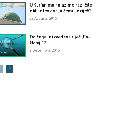
U Kur’anima nalazimo različite
oblike tenvina, o čemu je riječ?
29 Augusta, 2015
Od čega je izvedena riječ „En-
Nebijj“?
9 Decembra, 2015