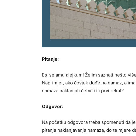
Pitanje:
Es-selamu alejkum! Želim saznati nešto više
Naprimjer, ako čovjek dođe na namaz, a imam
namaza naklanjati četvrti ili prvi rekat?
Odgovor:
Na početku odgovora treba spomenuti da je
pitanja naklanjavanja namaza, do te mjere d