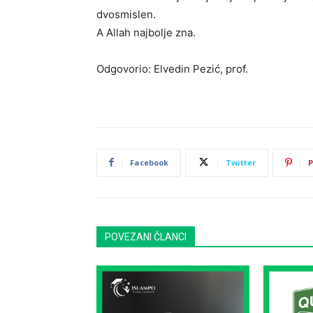
dvosmislen.
A Allah najbolje zna.
Odgovorio: Elvedin Pezić, prof.
Facebook
Twitter
P
POVEZANI ČLANCI