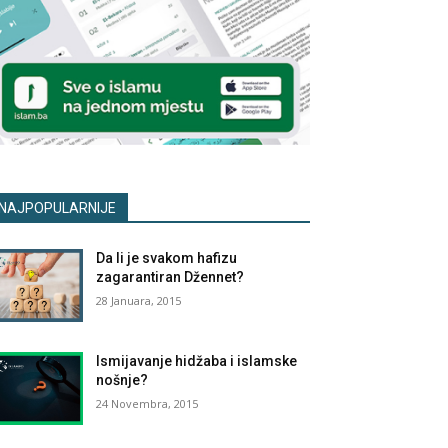
NAJPOPULARNIJE
Da li je svakom hafizu
zagarantiran Džennet?
28 Januara, 2015
Ismijavanje hidžaba i islamske
nošnje?
24 Novembra, 2015