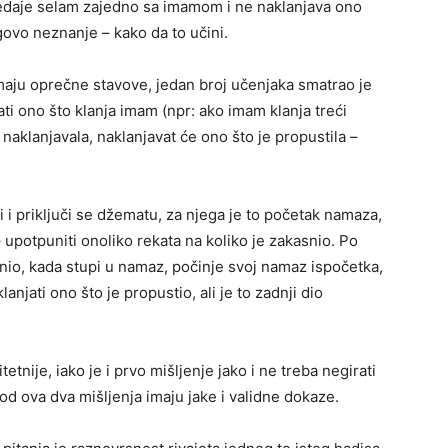
redaje selam zajedno sa imamom i ne naklanjava ono
egovo neznanje – kako da to učini.
maju oprečne stavove, jedan broj učenjaka smatrao je
ti ono što klanja imam (npr: ako imam klanja treći
e naklanjavala, naklanjavat će ono što je propustila –
i i priključi se džematu, za njega je to početak namaza,
 upotpuniti onoliko rekata na koliko je zakasnio. Po
snio, kada stupi u namaz, počinje svoj namaz ispočetka,
njati ono što je propustio, ali je to zadnji dio
etnije, iako je i prvo mišljenje jako i ne treba negirati
od ova dva mišljenja imaju jake i validne dokaze.