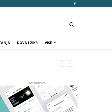
TANJA
DOVA I ZIKR
VIŠE
- Advertisment -