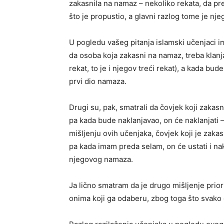
zakasnila na namaz – nekoliko rekata, da p
što je propustio, a glavni razlog tome je nj
U pogledu vašeg pitanja islamski učenjaci i
da osoba koja zakasni na namaz, treba klanja
rekat, to je i njegov treći rekat), a kada bud
prvi dio namaza.
Drugi su, pak, smatrali da čovjek koji zakasn
pa kada bude naklanjavao, on će naklanjati –
mišljenju ovih učenjaka, čovjek koji je zaka
pa kada imam preda selam, on će ustati i nakla
njegovog namaza.
Ja lično smatram da je drugo mišljenje priorit
onima koji ga odaberu, zbog toga što svako 