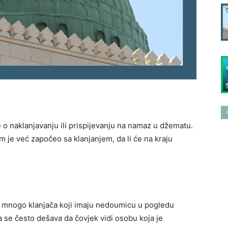
 o naklanjavanju ili prispijevanju na namaz u džematu.
 je već započeo sa klanjanjem, da li će na kraju
 mnogo klanjača koji imaju nedoumicu u pogledu
a se često dešava da čovjek vidi osobu koja je