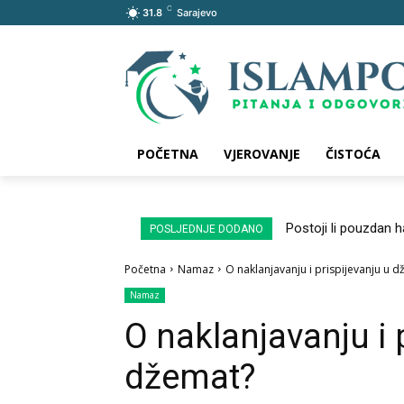
C
31.8
Sarajevo
POČETNA
VJEROVANJE
ČISTOĆA
Postoji li pouzdan 
POSLJEDNJE DODANO
Početna
Namaz
O naklanjavanju i prispijevanju u 
Namaz
O naklanjavanju i 
džemat?