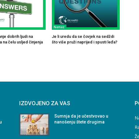
Namaz
je dobrih ljudi na
Je li uredu da se čovjek na sedždi
 na čelu usljed činjenja
što više pruži naprijed i spusti leđa?
IZDVOJENO ZA VAS
P
Sumnja da je učestvovao u
N
u
nanošenju štete drugima
Ra
Že