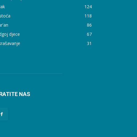
rak
124
stoća
118
r'an
86
dgoj djece
67
krašavanje
31
RATITE NAS