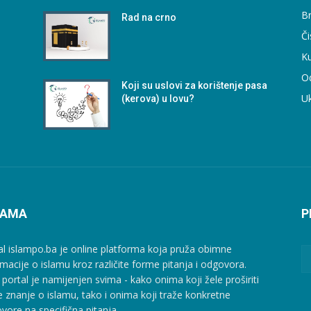
B
Rad na crno
Či
Ku
O
Koji su uslovi za korištenje pasa
U
(kerova) u lovu?
NAMA
P
al islampo.ba je online platforma koja pruža obimne
rmacije o islamu kroz različite forme pitanja i odgovora.
 portal je namijenjen svima - kako onima koji žele proširiti
e znanje o islamu, tako i onima koji traže konkretne
vore na specifična pitanja.