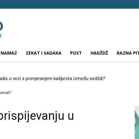
NAMAZ
ZEKAT I SADAKA
POST
HADŽDŽ
RAZNA PI
hadis u vezi s pomjeranjem kažiprsta između sedždi?
džemat?
prispijevanju u