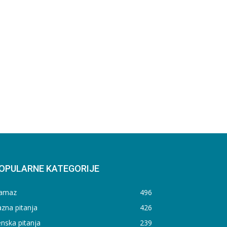
OPULARNE KATEGORIJE
amaz
496
zna pitanja
426
nska pitanja
239