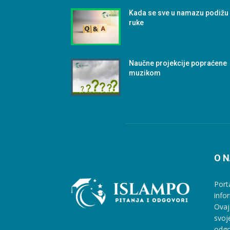
Kada se sve u namazu podižu
ruke
Naučne projekcije popraćene
muzikom
O 
Port
info
Ovaj
svoj
odgo