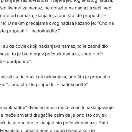
itanja je raznovrsnost rivajeta jednog te istog hadisa.
čen ikamet za namaz, ne dolazite na namaz trčeći, već
nete od namaza, klanjajte, a ono što ste propustili –
ejre) U nekim predajama ovog hadisa kazano je: ”Ono na
ste propustili – nadoknadite.”
li su da čovjek koji naklanjava namaz, to je zadnji dio
azu, to je bio njegov početak namaza, zbog riječi
i – upotpunite”.
atrali su da onaj koji naklanjava, ono što je propustio
a: ”…ono što ste propustili – nadoknadite”.
 ”nadoknadite” dvosmislena i može značiti naklanjavanje
ne može shvatiti drugačije osim da je ono što čovjek
či da je ono što je klanjao bio početak namaza. Zato
dvosmislen, pojašnjenje drugog rivajeta koji je