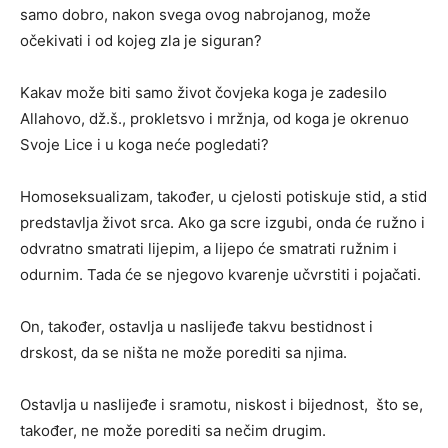
samo dobro, nakon svega ovog nabrojanog, može
očekivati i od kojeg zla je siguran?
Kakav može biti samo život čovjeka koga je zadesilo
Allahovo, dž.š., prokletsvo i mržnja, od koga je okrenuo
Svoje Lice i u koga neće pogledati?
Homoseksualizam, također, u cjelosti potiskuje stid, a stid
predstavlja život srca. Ako ga scre izgubi, onda će ružno i
odvratno smatrati lijepim, a lijepo će smatrati ružnim i
odurnim. Tada će se njegovo kvarenje učvrstiti i pojačati.
On, također, ostavlja u naslijeđe takvu bestidnost i
drskost, da se ništa ne može porediti sa njima.
Ostavlja u naslijeđe i sramotu, niskost i bijednost, što se,
također, ne može porediti sa nečim drugim.