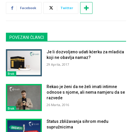
Facebook
Twitter
POVEZANI ČLANCI
Je li dozvoljeno udati kćerku za mladića
koji ne obavlja namaz?
29 Aprila, 2017
Brak
Rekao je ženi da ne želi imati intimne
odnose s njome, ali nema namjeru da se
razvede
26 Marta, 2016
Brak
Status zbližavanja sihrom među
supružnicima