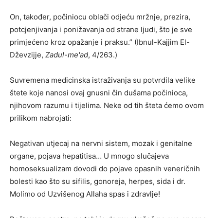
On, također, počiniocu oblači odjeću mržnje, prezira,
potcjenjivanja i ponižavanja od strane ljudi, što je sve
primjećeno kroz opažanje i praksu.” (Ibnul-Kajjim El-
Dževzijje,
Zadul-me'ad
, 4/263.)
Suvremena medicinska istraživanja su potvrdila velike
štete koje nanosi ovaj gnusni čin dušama počinioca,
njihovom razumu i tijelima. Neke od tih šteta ćemo ovom
prilikom nabrojati:
Negativan utjecaj na nervni sistem, mozak i genitalne
organe, pojava hepatitisa… U mnogo slučajeva
homoseksualizam dovodi do pojave opasnih veneričnih
bolesti kao što su sifilis, gonoreja, herpes, sida i dr.
Molimo od Uzvišenog Allaha spas i zdravlje!