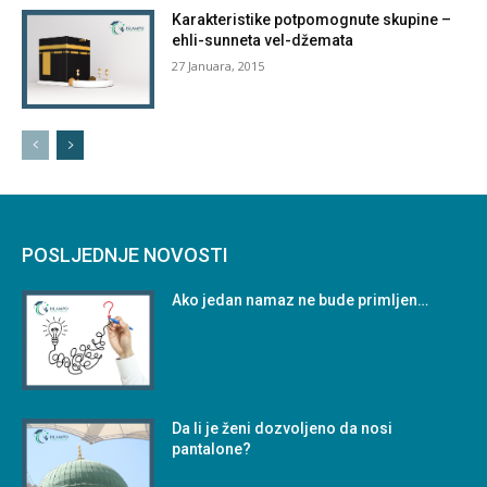
Karakteristike potpomognute skupine –
ehli-sunneta vel-džemata
27 Januara, 2015
POSLJEDNJE NOVOSTI
Ako jedan namaz ne bude primljen…
Da li je ženi dozvoljeno da nosi
pantalone?