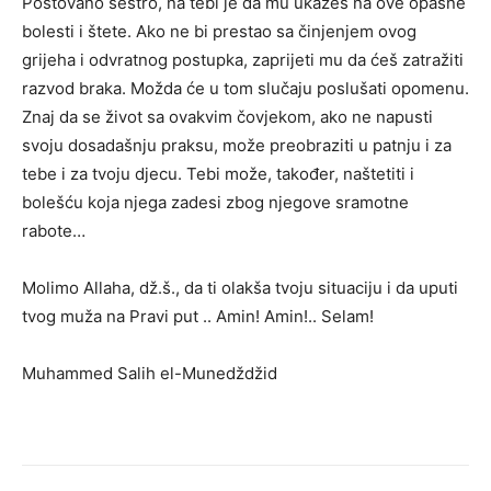
Poštovano sestro, na tebi je da mu ukažeš na ove opasne
bolesti i štete. Ako ne bi prestao sa činjenjem ovog
grijeha i odvratnog postupka, zaprijeti mu da ćeš zatražiti
razvod braka. Možda će u tom slučaju poslušati opomenu.
Znaj da se život sa ovakvim čovjekom, ako ne napusti
svoju dosadašnju praksu, može preobraziti u patnju i za
tebe i za tvoju djecu. Tebi može, također, naštetiti i
bolešću koja njega zadesi zbog njegove sramotne
rabote…
Molimo Allaha, dž.š., da ti olakša tvoju situaciju i da uputi
tvog muža na Pravi put .. Amin! Amin!.. Selam!
Muhammed Salih el-Munedždžid