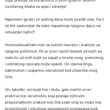
toga, prestati sa ustrajnošću u svom grijehu. Molimo
Uzvišenog Allaha za spas i zdravlje!
Napomeni ga da i on jednog dana može postati otac. Da li
će biti zadovoljan da neko napastvuje njegovu djecu na
istovjetan način?!
Homoseksualizam nosi sa sobom nesreću i sramotu za
njegove počinioce. On je izvor raznih bolesti od kojih se
malo ko od onih kojih su zapali u mreže ovog sramotnog
i odvratnog razvrata može spasiti. On izaziva brigu,
zabrinutost i uzajamnu odvratnost kod učesnika ovog
čina.
On, također, ocrnjuje lice i dušu, gasi svjetlo srca i
prekriva lice okrutnošću koja postaje njihovim
prepoznatljivim znakom koji čita svaki onaj ko imalo ima
pronicljivosti i intuitivne sposobnosti poznavanja ljudi.