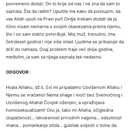
povremeno dolazi. On to krije od nas i ne zna da sam to
saznala. Šta da radim? Uputite me kako da postupim, da
vas Allah uputi na Pravi put! Ovdje trebam dodati da ja
lično nisam nemarna u svojim obavezama prema njemu,
što i on sam stalno potvrđuje. Moj muž, trenutno, ima
četrdeset godina i nije više mlad. Ljudima se prikazuje da
drži do namaza. Ovaj problem traje već dvije godine,
međutim, ja sam za njega saznala tek nedavno.
ODGOVOR:
Hvala Alllahu, dž.š. Svi mi pripadamo Uzvišenom Allahu i
Njemu se vraćamo! Nema snage i moći bez Svemoćnog i
Uzvišenog Allaha! Čovjek oženjen, a upražnjava
homoseksualizam!! Ovo je, tako mi Allaha, očigledna
izopačenost… iskvarenost prirodnih nagona… odsutnost
imana… pomankanje stida… gubitak svijesti o tome da