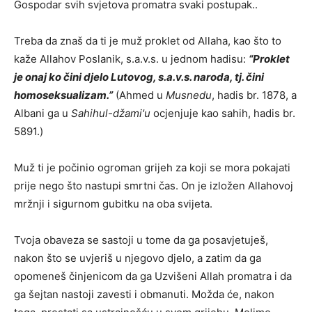
Gospodar svih svjetova promatra svaki postupak..
Treba da znaš da ti je muž proklet od Allaha, kao što to
kaže Allahov Poslanik, s.a.v.s. u jednom hadisu:
“Proklet
je onaj ko čini djelo Lutovog, s.a.v.s. naroda, tj. čini
homoseksualizam.”
(Ahmed u
Musnedu
, hadis br. 1878, a
Albani ga u
Sahihul-džami'u
ocjenjuje kao sahih, hadis br.
5891.)
Muž ti je počinio ogroman grijeh za koji se mora pokajati
prije nego što nastupi smrtni čas. On je izložen Allahovoj
mržnji i sigurnom gubitku na oba svijeta.
Tvoja obaveza se sastoji u tome da ga posavjetuješ,
nakon što se uvjeriš u njegovo djelo, a zatim da ga
opomeneš činjenicom da ga Uzvišeni Allah promatra i da
ga šejtan nastoji zavesti i obmanuti. Možda će, nakon