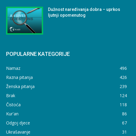
Dužnost naređivanja dobra – uprkos
ljutnji opomenutog
POPULARNE KATEGORIJE
Namaz
496
Razna pitanja
426
Ženska pitanja
239
Brak
124
Čistoća
118
Kur'an
86
Odgoj djece
67
Ukrašavanje
31