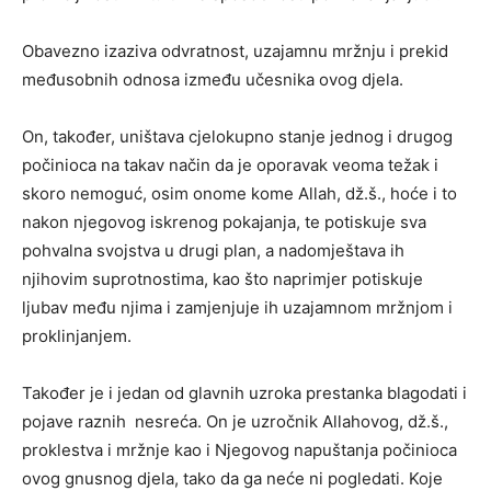
Obavezno izaziva odvratnost, uzajamnu mržnju i prekid
međusobnih odnosa između učesnika ovog djela.
On, također, uništava cjelokupno stanje jednog i drugog
počinioca na takav način da je oporavak veoma težak i
skoro nemoguć, osim onome kome Allah, dž.š., hoće i to
nakon njegovog iskrenog pokajanja, te potiskuje sva
pohvalna svojstva u drugi plan, a nadomještava ih
njihovim suprotnostima, kao što naprimjer potiskuje
ljubav među njima i zamjenjuje ih uzajamnom mržnjom i
proklinjanjem.
Također je i jedan od glavnih uzroka prestanka blagodati i
pojave raznih nesreća. On je uzročnik Allahovog, dž.š.,
proklestva i mržnje kao i Njegovog napuštanja počinioca
ovog gnusnog djela, tako da ga neće ni pogledati. Koje