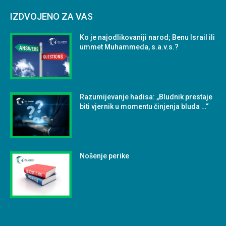
IZDVOJENO ZA VAS
Ko je najodlikovaniji narod; Benu Israil ili
ummet Muhammeda, s.a.v.s.?
Razumijevanje hadisa: „Bludnik prestaje
biti vjernik u momentu činjenja bluda …“
Nošenje perike