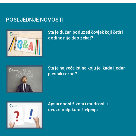
POSLJEDNJE NOVOSTI
Šta je dužan poduzeti čovjek koji četiri
godine nije dao zekat?
Šta je najveća istina koju je ikada ijedan
pjesnik rekao?
Apsurdnost života i mudrost u
ovozemaljskom življenju