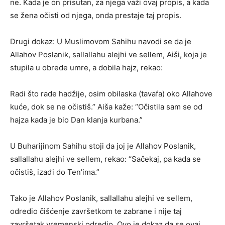
ne. Kada je on prisutan, za njega važi ovaj propis, a kada
se žena očisti od njega, onda prestaje taj propis.
Drugi dokaz: U Muslimovom Sahihu navodi se da je
Allahov Poslanik, sallallahu alejhi ve sellem, Aiši, koja je
stupila u obrede umre, a dobila hajz, rekao:
Radi što rade hadžije, osim obilaska (tavafa) oko Allahove
kuće, dok se ne očistiš.’’ Aiša kaže: “Očistila sam se od
hajza kada je bio Dan klanja kurbana.”
U Buharijinom Sahihu stoji da joj je Allahov Poslanik,
sallallahu alejhi ve sellem, rekao: “Sačekaj, pa kada se
očistiš, izađi do Ten’ima.”
Tako je Allahov Poslanik, sallallahu alejhi ve sellem,
odredio čišćenje završetkom te zabrane i nije taj
završetak vremenski odredio. Ovo je dokaz da se ovaj