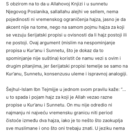
S obzirom na to da u Allahovoj Knjizi i u sunnetu
Njegovog Poslanika, sallallahu alejhi ve sellem, nema
pojedinosti ni vremenskog ograničenja hajza, jasno je da
akcent nije na tome, nego na samom pojmu hajza za koji
se vezuju šerijatski propisi u ovisnosti da li hajz postoji ili
ne postoji. Ovaj argument (mislim na nespominjanje
propisa u Kur’anu i Sunnetu, što je dokaz da to
spominjanje nije suština) koristit će namu vezi s ovim i
drugim pitanjima, jer šerijatski propisi temelje se samo na
Kur’anu, Sunnetu, konsenzusu uleme i ispravnoj analogiji.
Šejhul-Islam Ibn Tejmijje u jednom svom pravilu kaže: “…
u to spada i pojam hajz za koji je Allah vezao razne
propise u Kur’anu i Sunnetu. On mu nije odredio ni
najmanju ni najveću vremensku granicu niti period
čistoće između dva hajza, iako je to nešto što zaokuplja
sve muslimane i ono što oni trebaju znati. U jeziku nema