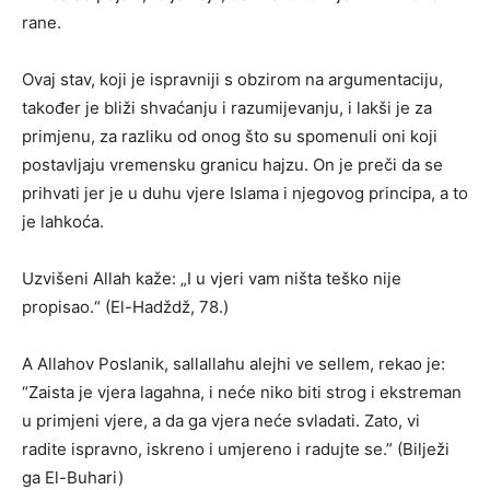
rane.
Ovaj stav, koji je ispravniji s obzirom na argumentaciju,
također je bliži shvaćanju i razumijevanju, i lakši je za
primjenu, za razliku od onog što su spomenuli oni koji
postavljaju vremensku granicu hajzu. On je preči da se
prihvati jer je u duhu vjere Islama i njegovog principa, a to
je lahkoća.
Uzvišeni Allah kaže: „I u vjeri vam ništa teško nije
propisao.“ (El-Hadždž, 78.)
A Allahov Poslanik, sallallahu alejhi ve sellem, rekao je:
“Zaista je vjera lagahna, i neće niko biti strog i ekstreman
u primjeni vjere, a da ga vjera neće svladati. Zato, vi
radite ispravno, iskreno i umjereno i radujte se.” (Bilježi
ga El-Buhari)