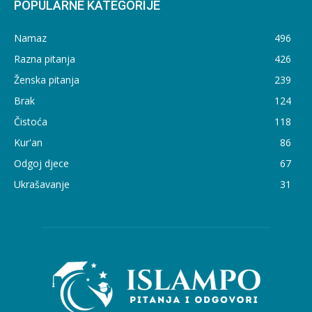
POPULARNE KATEGORIJE
Namaz
496
Razna pitanja
426
Ženska pitanja
239
Brak
124
Čistoća
118
Kur'an
86
Odgoj djece
67
Ukrašavanje
31