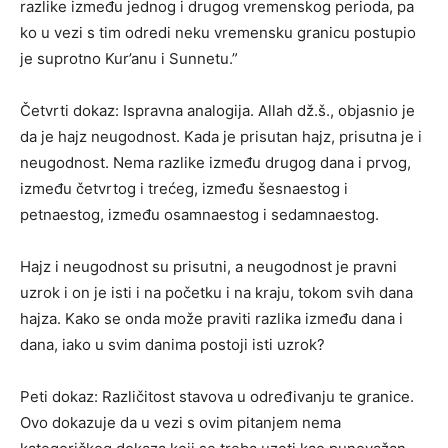
razlike između jednog i drugog vremenskog perioda, pa
ko u vezi s tim odredi neku vremensku granicu postupio
je suprotno Kur’anu i Sunnetu.”
Četvrti dokaz: Ispravna analogija. Allah dž.š., objasnio je
da je hajz neugodnost. Kada je prisutan hajz, prisutna je i
neugodnost. Nema razlike između drugog dana i prvog,
između četvrtog i trećeg, između šesnaestog i
petnaestog, između osamnaestog i sedamnaestog.
Hajz i neugodnost su prisutni, a neugodnost je pravni
uzrok i on je isti i na početku i na kraju, tokom svih dana
hajza. Kako se onda može praviti razlika između dana i
dana, iako u svim danima postoji isti uzrok?
Peti dokaz: Različitost stavova u određivanju te granice.
Ovo dokazuje da u vezi s ovim pitanjem nema