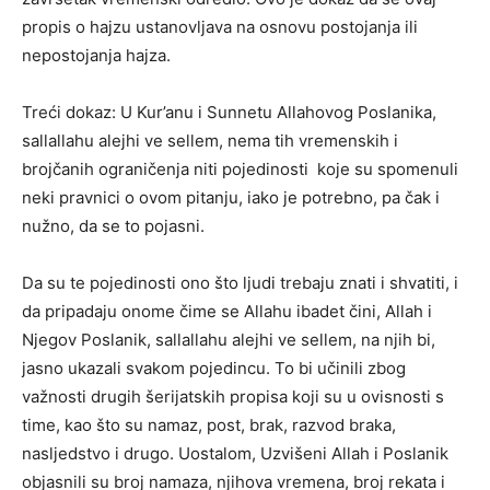
propis o hajzu ustanovljava na osnovu postojanja ili
nepostojanja hajza.
Treći dokaz: U Kur’anu i Sunnetu Allahovog Poslanika,
sallallahu alejhi ve sellem, nema tih vremenskih i
brojčanih ograničenja niti pojedinosti koje su spomenuli
neki pravnici o ovom pitanju, iako je potrebno, pa čak i
nužno, da se to pojasni.
Da su te pojedinosti ono što ljudi trebaju znati i shvatiti, i
da pripadaju onome čime se Allahu ibadet čini, Allah i
Njegov Poslanik, sallallahu alejhi ve sellem, na njih bi,
jasno ukazali svakom pojedincu. To bi učinili zbog
važnosti drugih šerijatskih propisa koji su u ovisnosti s
time, kao što su namaz, post, brak, razvod braka,
nasljedstvo i drugo. Uostalom, Uzvišeni Allah i Poslanik
objasnili su broj namaza, njihova vremena, broj rekata i