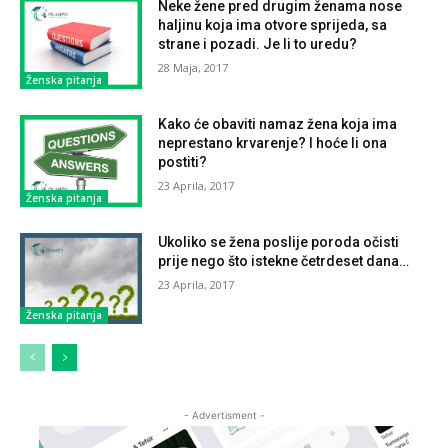
Neke žene pred drugim ženama nose
haljinu koja ima otvore sprijeda, sa
strane i pozadi. Je li to uredu?
28 Maja, 2017
Ženska pitanja
Kako će obaviti namaz žena koja ima
neprestano krvarenje? I hoće li ona
postiti?
23 Aprila, 2017
Ženska pitanja
Ukoliko se žena poslije poroda očisti
prije nego što istekne četrdeset dana…
23 Aprila, 2017
Ženska pitanja
- Advertisment -