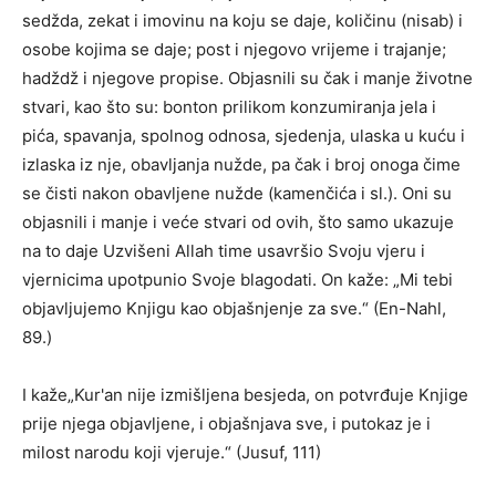
sedžda, zekat i imovinu na koju se daje, količinu (nisab) i
osobe kojima se daje; post i njegovo vrijeme i trajanje;
hadždž i njegove propise. Objasnili su čak i manje životne
stvari, kao što su: bonton prilikom konzumiranja jela i
pića, spavanja, spolnog odnosa, sjedenja, ulaska u kuću i
izlaska iz nje, obavljanja nužde, pa čak i broj onoga čime
se čisti nakon obavljene nužde (kamenčića i sl.). Oni su
objasnili i manje i veće stvari od ovih, što samo ukazuje
na to daje Uzvišeni Allah time usavršio Svoju vjeru i
vjernicima upotpunio Svoje blagodati. On kaže: „Mi tebi
objavljujemo Knjigu kao objašnjenje za sve.“ (En-Nahl,
89.)
I kaže„Kur'an nije izmišljena besjeda, on potvrđuje Knjige
prije njega objavljene, i objašnjava sve, i putokaz je i
milost narodu koji vjeruje.“ (Jusuf, 111)