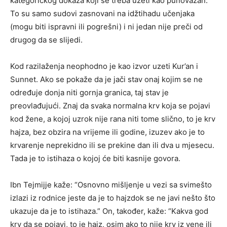
kategoričkog dokaza koji se treba uzeti kao punovažan.
To su samo sudovi zasnovani na idžtihadu učenjaka
(mogu biti ispravni ili pogrešni) i ni jedan nije preči od
drugog da se slijedi.
Kod razilaženja neophodno je kao izvor uzeti Kur’an i
Sunnet. Ako se pokaže da je jači stav onaj kojim se ne
određuje donja niti gornja granica, taj stav je
preovlađujući. Znaj da svaka normalna krv koja se pojavi
kod žene, a kojoj uzrok nije rana niti tome slično, to je krv
hajza, bez obzira na vrijeme ili godine, izuzev ako je to
krvarenje neprekidno ili se prekine dan ili dva u mjesecu.
Tada je to istihaza o kojoj će biti kasnije govora.
Ibn Tejmijje kaže: “Osnovno mišljenje u vezi sa svimešto
izlazi iz rodnice jeste da je to hajzdok se ne javi nešto što
ukazuje da je to istihaza.” On, također, kaže: “Kakva god
krv da se pojavi, to je hajz, osim ako to nije krv iz vene ili