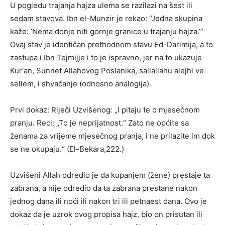
U pogledu trajanja hajza ulema se razilazi na šest ili
sedam stavova. Ibn el-Munzir je rekao: “Jedna skupina
kaže: ’Nema donje niti gornje granice u trajanju hajza.’”
Ovaj stav je identičan prethodnom stavu Ed-Darimija, a to
zastupa i Ibn Tejmijje i to je ispravno, jer na to ukazuje
Kur'an, Sunnet Allahovog Poslanika, sallallahu alejhi ve
sellem, i shvaćanje (odnosno analogija).
Prvi dokaz: Riječi Uzvišenog: „I pitaju te o mjesečnom
pranju. Reci: „To je neprijatnost.“ Zato ne općite sa
ženama za vrijeme mjesečnog pranja, i ne prilazite im dok
se ne okupaju.“ (El-Bekara,222.)
Uzvišeni Allah odredio je da kupanjem (žene) prestaje ta
zabrana, a nije odredio da ta zabrana prestane nakon
jednog dana ili noći ili nakon tri ili petnaest dana. Ovo je
dokaz da je uzrok ovog propisa hajz, bio on prisutan ili