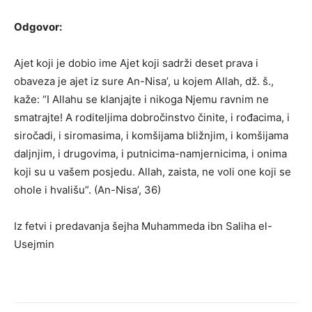
Odgovor:
Ajet koji je dobio ime Ajet koji sadrži deset prava i
obaveza je ajet iz sure An-Nisa’, u kojem Allah, dž. š.,
kaže: “I Allahu se klanjajte i nikoga Njemu ravnim ne
smatrajte! A roditeljima dobročinstvo činite, i rođacima, i
siročadi, i siromasima, i komšijama bližnjim, i komšijama
daljnjim, i drugovima, i putnicima-namjernicima, i onima
koji su u vašem posjedu. Allah, zaista, ne voli one koji se
ohole i hvališu”. (An-Nisa’, 36)
Iz fetvi i predavanja šejha Muhammeda ibn Saliha el-
Usejmin