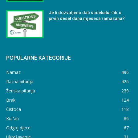
Je li dozvoljeno dati sadekatul-fitr u
prvih deset dana mjeseca ramazana?
POPULARNE KATEGORIJE
Namaz
496
Razna pitanja
426
Ženska pitanja
239
Brak
124
Čistoća
118
Kur'an
86
Odgoj djece
67
Ukrašavanje
31