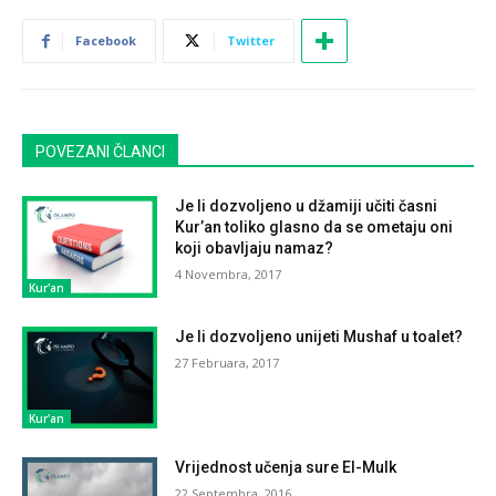
Facebook
Twitter
POVEZANI ČLANCI
Je li dozvoljeno u džamiji učiti časni
Kur’an toliko glasno da se ometaju oni
koji obavljaju namaz?
4 Novembra, 2017
Kur'an
Je li dozvoljeno unijeti Mushaf u toalet?
27 Februara, 2017
Kur'an
Vrijednost učenja sure El-Mulk
22 Septembra, 2016