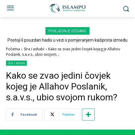
POSLJEDNJE DODANO
Postoji li pouzdan hadis u vezi s pomjeranjem kažiprsta između
sedždi?
Početna
SIra i ashabi
Kako se zvao jedini čovjek kojeg je Allahov
Poslanik, s.a.v.s., ubio svojom...
SIra i ashabi
Kako se zvao jedini čovjek
kojeg je Allahov Poslanik,
s.a.v.s., ubio svojom rukom?
Facebook
Twitter