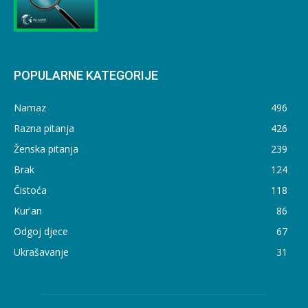
POPULARNE KATEGORIJE
Namaz
496
Razna pitanja
426
Ženska pitanja
239
Brak
124
Čistoća
118
Kur'an
86
Odgoj djece
67
Ukrašavanje
31