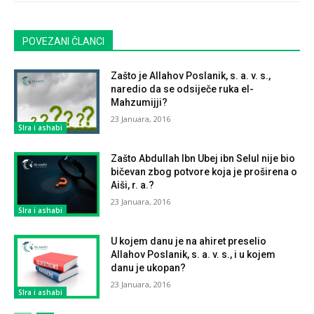
POVEZANI ČLANCI
Zašto je Allahov Poslanik, s. a. v. s.,
naredio da se odsiječe ruka el-
Mahzumijji?
23 Januara, 2016
SIra i ashabi
Zašto Abdullah Ibn Ubej ibn Selul nije bio
bičevan zbog potvore koja je proširena o
Aiši, r. a.?
23 Januara, 2016
SIra i ashabi
U kojem danu je na ahiret preselio
Allahov Poslanik, s. a. v. s., i u kojem
danu je ukopan?
23 Januara, 2016
SIra i ashabi