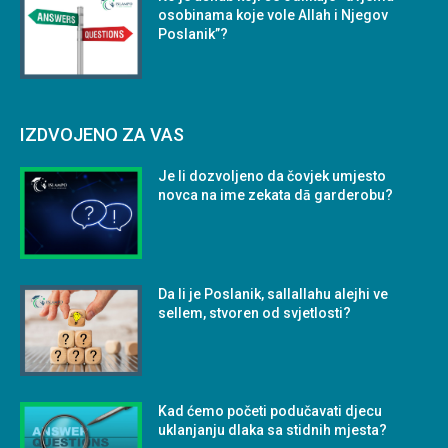
osobinama koje vole Allah i Njegov
Poslanik”?
IZDVOJENO ZA VAS
Je li dozvoljeno da čovjek umjesto
novca na ime zekata dā garderobu?
Da li je Poslanik, sallallahu alejhi ve
sellem, stvoren od svjetlosti?
Kad ćemo početi podučavati djecu
uklanjanju dlaka sa stidnih mjesta?