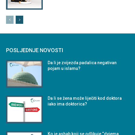
POSLJEDNJE NOVOSTI
Da li je zvijezda padalica negativan
pojam u islamu?
Da li se žena može liječiti kod doktora
iako ima doktorica?
Ko je ashab koji se odlikuje “dvjema