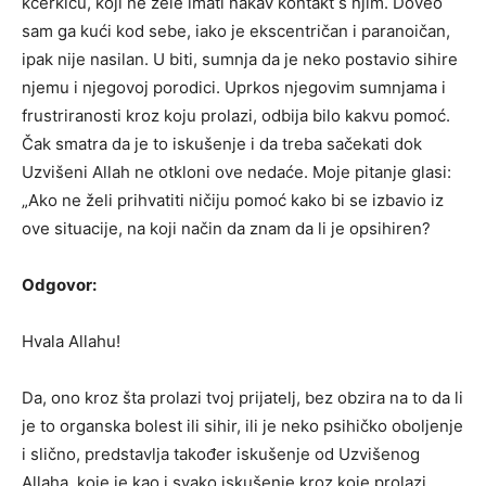
kćerkicu, koji ne žele imati nakav kontakt s njim. Doveo
sam ga kući kod sebe, iako je ekscentričan i paranoičan,
ipak nije nasilan. U biti, sumnja da je neko postavio sihire
njemu i njegovoj porodici. Uprkos njegovim sumnjama i
frustriranosti kroz koju prolazi, odbija bilo kakvu pomoć.
Čak smatra da je to iskušenje i da treba sačekati dok
Uzvišeni Allah ne otkloni ove nedaće. Moje pitanje glasi:
„Ako ne želi prihvatiti ničiju pomoć kako bi se izbavio iz
ove situacije, na koji način da znam da li je opsihiren?
Odgovor:
Hvala Allahu!
Da, ono kroz šta prolazi tvoj prijatelj, bez obzira na to da li
je to organska bolest ili sihir, ili je neko psihičko oboljenje
i slično, predstavlja također iskušenje od Uzvišenog
Allaha, koje je kao i svako iskušenje kroz koje prolazi