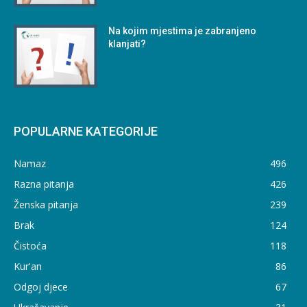
Na kojim mjestima je zabranjeno
klanjati?
POPULARNE KATEGORIJE
Namaz
496
Razna pitanja
426
Ženska pitanja
239
Brak
124
Čistoća
118
Kur'an
86
Odgoj djece
67