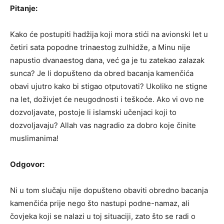
Pitanje:
Kako će postupiti hadžija koji mora stići na avionski let u
četiri sata popodne trinaestog zulhidže, a Minu nije
napustio dvanaestog dana, već ga je tu zatekao zalazak
sunca? Je li dopušteno da obred bacanja kamenčića
obavi ujutro kako bi stigao otputovati? Ukoliko ne stigne
na let, doživjet će neugodnosti i teškoće. Ako vi ovo ne
dozvoljavate, postoje li islamski učenjaci koji to
dozvoljavaju? Allah vas nagradio za dobro koje činite
muslimanima!
Odgovor:
Ni u tom slučaju nije dopušteno obaviti obredno bacanja
kamenčića prije nego što nastupi podne-namaz, ali
čovjeka koji se nalazi u toj situaciji, zato što se radi o