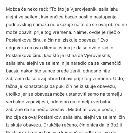
Možda će neko reći: “To što je Vjerovjesnik, sallallahu
alejhi ve sellem, kamenčiće bacao poslije nastupanja
podnevskog namaza ne ukazuje na to da se ovaj obred ne
može obaviti prije tog vremena. Naime, ovdje je riječ o
Poslanikovu činu, a čin ne iziskuje obavezu.” Evo
odgovora na ovu dilemu: istina je da se ovdje radi o
Poslanikovu činu, kao što je istina da Vjerovjesnik,
sallallahu alejhi ve sellem, nije naredio da se kamenčići
bacaju nakon što sunce pređe zenit, odnosno nije
zabranio da se ovaj obred obavi prije tog vremena. Usto,
tačna je konstatacija da puki čin ne iziskuje obavezu,
utoliko jer se obaveza može ustanoviti samo na temelju
verbalne zapovijesti, odnosno na temelju verbalne
zabrane da se nešto izostavi. Međutim, ovdje postoji
indicija da ovaj Poslanikov, sallallahu alejhi ve sellem, čin
iziskuje obavezu. Drukčije rečeno, činjenica da je Božiji
Poslanik obredno bacanja kamenčića odlagao sve do