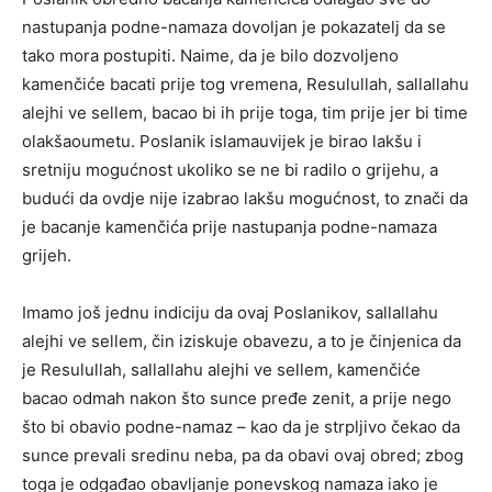
nastupanja podne-namaza dovoljan je pokazatelj da se
tako mora postupiti. Naime, da je bilo dozvoljeno
kamenčiće bacati prije tog vremena, Resulullah, sallallahu
alejhi ve sellem, bacao bi ih prije toga, tim prije jer bi time
olakšaoumetu. Poslanik islamauvijek je birao lakšu i
sretniju mogućnost ukoliko se ne bi radilo o grijehu, a
budući da ovdje nije izabrao lakšu mogućnost, to znači da
je bacanje kamenčića prije nastupanja podne-namaza
grijeh.
Imamo još jednu indiciju da ovaj Poslanikov, sallallahu
alejhi ve sellem, čin iziskuje obavezu, a to je činjenica da
je Resulullah, sallallahu alejhi ve sellem, kamenčiće
bacao odmah nakon što sunce pređe zenit, a prije nego
što bi obavio podne-namaz – kao da je strpljivo čekao da
sunce prevali sredinu neba, pa da obavi ovaj obred; zbog
toga je odgađao obavljanje ponevskog namaza iako je