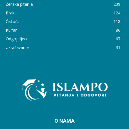
Ženska pitanja
239
Brak
124
Čistoća
118
Kur'an
86
Odgoj djece
67
Ukrašavanje
31
O NAMA