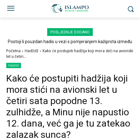
POSLJEDNJE DODANO
Postoji li pouzdan hadis u vezi s pomjeranjem kažiprsta između
sedždi?
Početna
Hadždž
Kako će postupiti hadžija koji mora stići na avionski
let u četiri...
Hadždž
Kako će postupiti hadžija koji
mora stići na avionski let u
četiri sata popodne 13.
zulhidže, a Minu nije napustio
12. dana, već ga je tu zatekao
zalazak sunca?