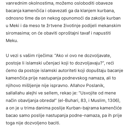
vanrednim okolnostima, možemo osloboditi obaveze
bacanja kamenčića i obavezati ga da klanjem kurbana,
odnosno time da on nekog opunomoći da zakolje kurban
u Meki i da meso te žrtvene životinje podijeli mekanskim
siromasima; on će obaviti oproštajni tavaf i napustiti
Meku.
U vezi s vašim riječima: “Ako vi ovo ne dozvoljavate,
postoje li islamski učenjaci koji to dozvoljavaju?”, reći
ćemo da postoje islamski autoriteti koji dopuštaju bacanje
kamenčića prije nastupanja podnevskog namaza, ali to
njihovo mišljenje nije ispravno. Allahov Poslanik,
sallallahu alejhi ve sellem, rekao je: “Usvojite od mene
način obavljanja obreda!” (el-Buhari, 83, i Muslim, 1306),
a on je u trima danima poslije Kurban-bajrama kamenčiće
bacao samo poslije nastupanja podne-namaza, pa ih prije
toga nije dozvoljeno baciti.