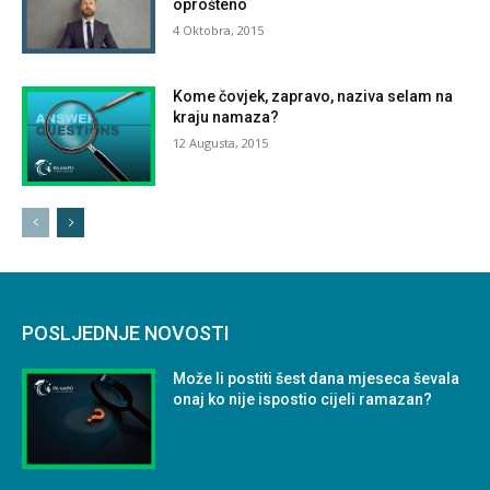
oprošteno
4 Oktobra, 2015
Kome čovjek, zapravo, naziva selam na
kraju namaza?
12 Augusta, 2015
POSLJEDNJE NOVOSTI
Može li postiti šest dana mjeseca ševala
onaj ko nije ispostio cijeli ramazan?