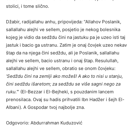
stolici, i tome slično.
Džabir, radijallahu anhu, pripovijeda: “Allahov Poslanik,
sallallahu alejhi ve sellem, posjetio je nekog bolesnika
kojeg je vidio da sedždu čini na jastuku pa je uzeo isti taj
jastuk i bacio ga ustranu. Zatim je onaj čovjek uzeo nekav
štap da na njega čini sedždu, ali je Poslanik, sallallahu
alejhi ve sellem, bacio ustranu i onaj štap. Resulullah,
sallallahu alejhi ve sellem, obratio se onom čovjeku:
‘Sedždu čini na zemlji ako možeš! A ako to nisi u stanju,
čini sedždu išaretom; za sedždu se više sagni nego za
ruku.’
” (El-Bezzar i El-Bejheki, s pouzdanim lancem
prenosilaca. Ovaj su hadis prihvatili Ibn Hadžer i šejh El-
Albani). A Gospodar tvoj najbolje zna.
Odgovorio: Abdurrahman Kuduzović