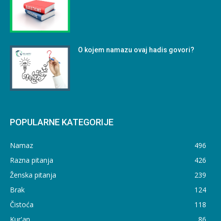
O kojem namazu ovaj hadis govori?
POPULARNE KATEGORIJE
Namaz
496
Razna pitanja
426
Ženska pitanja
239
Brak
124
Čistoća
118
Kur'an
86