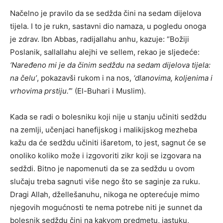
Načelno je pravilo da se sedžda čini na sedam dijelova
tijela. I to je rukn, sastavni dio namaza, u pogledu onoga
je zdrav. Ibn Abbas, radijallahu anhu, kazuje: “Božiji
Poslanik, sallallahu alejhi ve sellem, rekao je sljedeće:
‘Naređeno mi je da činim sedždu na sedam dijelova tijela:
na čelu’
, pokazavši rukom i na nos,
‘dlanovima, koljenima i
vrhovima prstiju.’
” (El-Buhari i Muslim).
Kada se radi o bolesniku koji nije u stanju učiniti sedždu
na zemlji, učenjaci hanefijskog i malikijskog mezheba
kažu da će sedždu učiniti išaretom, to jest, sagnut će se
onoliko koliko može i izgovoriti zikr koji se izgovara na
sedždi. Bitno je napomenuti da se za sedždu u ovom
slučaju treba sagnuti više nego što se saginje za ruku.
Dragi Allah, džellešanuhu, nikoga ne opterećuje mimo
njegovih mogućnosti te nema potrebe niti je sunnet da
bolesnik sedždu čini na kakvom predmetu, jastuku,