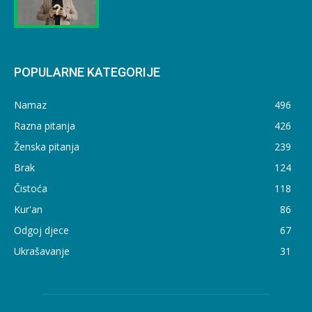
POPULARNE KATEGORIJE
Namaz
496
Razna pitanja
426
Ženska pitanja
239
Brak
124
Čistoća
118
Kur'an
86
Odgoj djece
67
Ukrašavanje
31