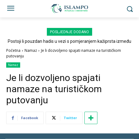
POSLJEDNJE DODANO
Postoji li pouzdan hadis u vezi s pomjeranjem kažiprsta između
sedždi?
Početna
Namaz
Je li dozvoljeno spajati namaze na turističkom
putovanju
Namaz
Je li dozvoljeno spajati
namaze na turističkom
putovanju
Facebook
Twitter