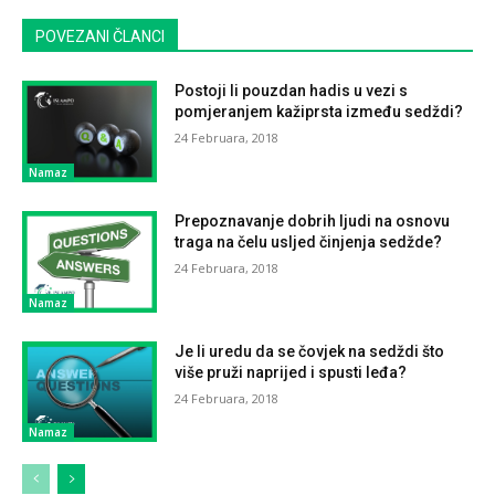
POVEZANI ČLANCI
Postoji li pouzdan hadis u vezi s
pomjeranjem kažiprsta između sedždi?
24 Februara, 2018
Namaz
Prepoznavanje dobrih ljudi na osnovu
traga na čelu usljed činjenja sedžde?
24 Februara, 2018
Namaz
Je li uredu da se čovjek na sedždi što
više pruži naprijed i spusti leđa?
24 Februara, 2018
Namaz