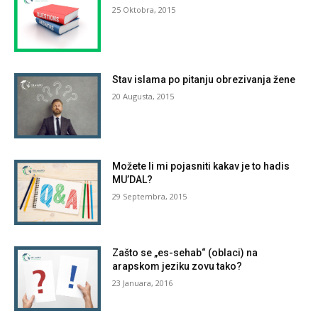
25 Oktobra, 2015
Stav islama po pitanju obrezivanja žene
20 Augusta, 2015
Možete li mi pojasniti kakav je to hadis
MU’DAL?
29 Septembra, 2015
Zašto se „es-sehab“ (oblaci) na
arapskom jeziku zovu tako?
23 Januara, 2016