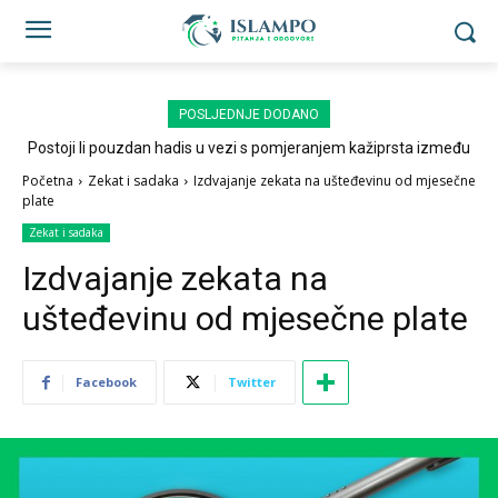
POSLJEDNJE DODANO
Postoji li pouzdan hadis u vezi s pomjeranjem kažiprsta između
sedždi?
Početna
Zekat i sadaka
Izdvajanje zekata na ušteđevinu od mjesečne
plate
Zekat i sadaka
Izdvajanje zekata na
ušteđevinu od mjesečne plate
Facebook
Twitter