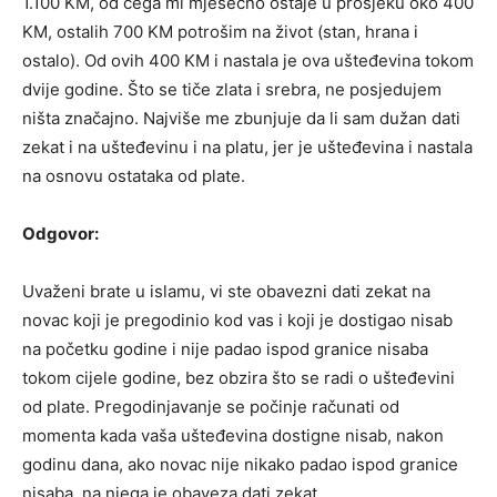
1.100 KM, od čega mi mjesečno ostaje u prosjeku oko 400
KM, ostalih 700 KM potrošim na život (stan, hrana i
ostalo). Od ovih 400 KM i nastala je ova ušteđevina tokom
dvije godine. Što se tiče zlata i srebra, ne posjedujem
ništa značajno. Najviše me zbunjuje da li sam dužan dati
zekat i na ušteđevinu i na platu, jer je ušteđevina i nastala
na osnovu ostataka od plate.
Odgovor:
Uvaženi brate u islamu, vi ste obavezni dati zekat na
novac koji je pregodinio kod vas i koji je dostigao nisab
na početku godine i nije padao ispod granice nisaba
tokom cijele godine, bez obzira što se radi o ušteđevini
od plate. Pregodinjavanje se počinje računati od
momenta kada vaša ušteđevina dostigne nisab, nakon
godinu dana, ako novac nije nikako padao ispod granice
nisaba, na njega je obaveza dati zekat.