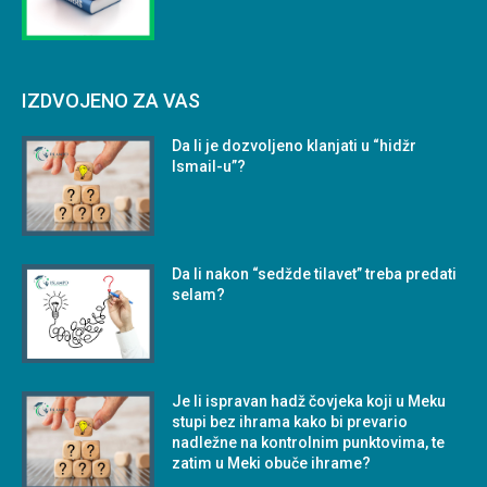
IZDVOJENO ZA VAS
Da li je dozvoljeno klanjati u “hidžr
Ismail-u”?
Da li nakon “sedžde tilavet” treba predati
selam?
Je li ispravan hadž čovjeka koji u Meku
stupi bez ihrama kako bi prevario
nadležne na kontrolnim punktovima, te
zatim u Meki obuče ihrame?