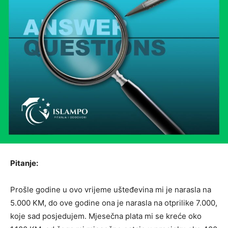
Pitanje:
Prošle godine u ovo vrijeme ušteđevina mi je narasla na
5.000 KM, do ove godine ona je narasla na otprilike 7.000,
koje sad posjedujem. Mjesečna plata mi se kreće oko