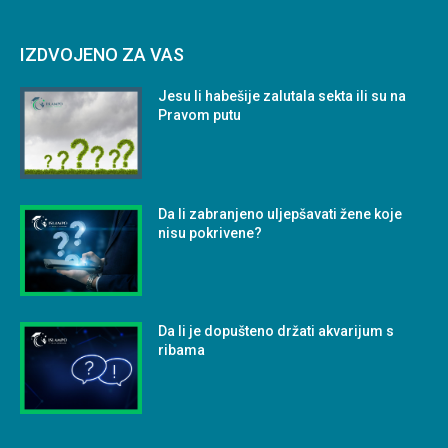
IZDVOJENO ZA VAS
Jesu li habešije zalutala sekta ili su na
Pravom putu
Da li zabranjeno uljepšavati žene koje
nisu pokrivene?
Da li je dopušteno držati akvarijum s
ribama