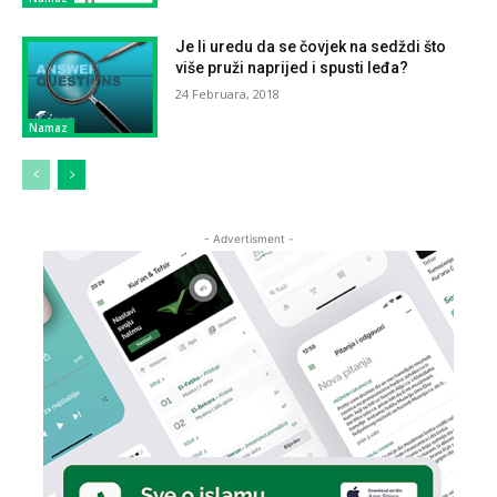
Je li uredu da se čovjek na sedždi što
više pruži naprijed i spusti leđa?
24 Februara, 2018
Namaz
- Advertisment -