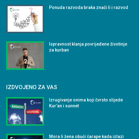
Ponuda razvoda braka znači li i razvod
Ispravnost klanja povrijeđene životinje
za kurban
IZDVOJENO ZA VAS
Izrugivanje onima koji čvrsto slijede
Kur’an i sunnet
Mora li žena obući čarape kada izlazi