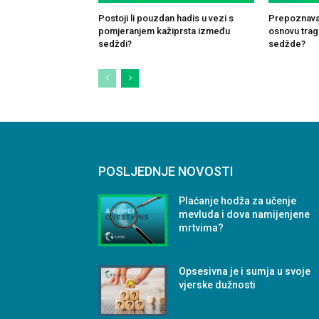
Postoji li pouzdan hadis u vezi s
Prepoznavan
pomjeranjem kažiprsta između
osnovu traga
sedždi?
sedžde?
POSLJEDNJE NOVOSTI
Plaćanje hodža za učenje
mevluda i dova namijenjene
mrtvima?
Opsesivna je i sumja u svoje
vjerske dužnosti