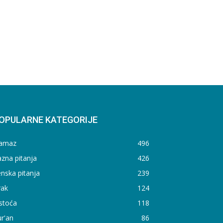
OPULARNE KATEGORIJE
amaz
496
zna pitanja
426
nska pitanja
239
rak
124
stoća
118
r'an
86