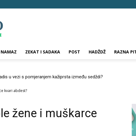
NAMAZ
ZEKAT I SADAKA
POST
HADŽDŽ
RAZNA PI
hadis u vezi s pomjeranjem kažiprsta između sedždi?
ce kvari abdest?
ole žene i muškarce