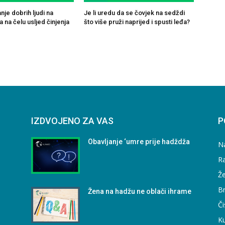
je dobrih ljudi na
Je li uredu da se čovjek na sedždi
 na čelu usljed činjenja
što više pruži naprijed i spusti leđa?
IZDVOJENO ZA VAS
P
Obavljanje ‘umre prije hadždža
N
Ra
Že
B
Žena na hadžu ne oblači ihrame
Či
Ku