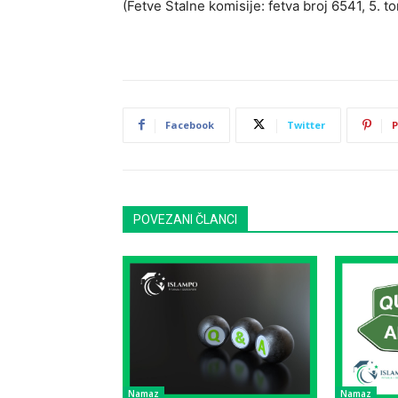
(Fetve Stalne komisije: fetva broj 6541, 5. to
Facebook
Twitter
P
POVEZANI ČLANCI
Namaz
Namaz