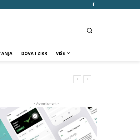
TANJA
DOVA I ZIKR
VIŠE
- Advertisment -