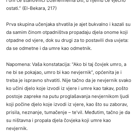
i oni će stanovnici Džehennema biti, u njemu će vječno
ostati.” (El-Bekara, 217)
Prva skupina učenjaka shvatila je ajet bukvalno i kazali su
da samim činom otpadništva propadaju djela onome koji
otpadne od vjere, dok su drugi za to postavili dva uvjeta:
da se odmetne i da umre kao odmetnik.
Napomena: Vaša konstatacija: “Ako bi taj čovjek umro, a
ne bi se pokajao, umro bi kao nevjernik”, općenita je i
treba je ispravno shvatiti. Nije tačno da je nevjernik svako
ko učini djelo koje izvodi iz vjere i umre kao takav, pošto
postoje zapreke na putu proglašavanja nevjernikom ljudi
koji počine djelo koje izvodi iz vjere, kao što su zaborav,
prisila, neznanje, tumačenje – te’vil. Međutim, tačno je da
su ništavna i propala djela čovjeka koji umre kao
nevjernik.