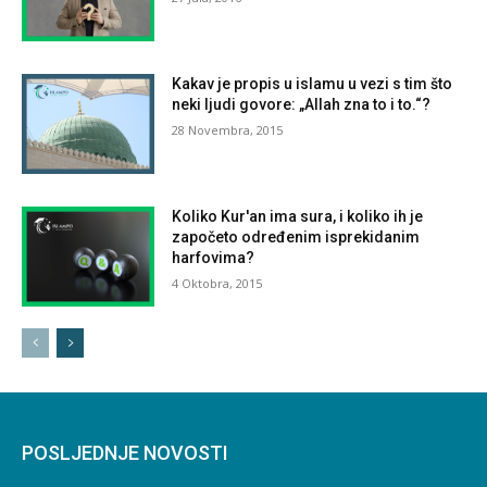
Kakav je propis u islamu u vezi s tim što
neki ljudi govore: „Allah zna to i to.“?
28 Novembra, 2015
Koliko Kur'an ima sura, i koliko ih je
započeto određenim isprekidanim
harfovima?
4 Oktobra, 2015
POSLJEDNJE NOVOSTI