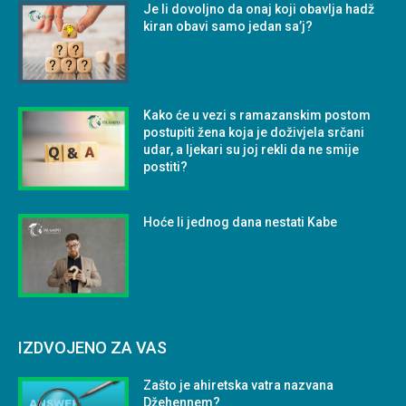
Je li dovoljno da onaj koji obavlja hadž
kiran obavi samo jedan sa’j?
Kako će u vezi s ramazanskim postom
postupiti žena koja je doživjela srčani
udar, a ljekari su joj rekli da ne smije
postiti?
Hoće li jednog dana nestati Kabe
IZDVOJENO ZA VAS
Zašto je ahiretska vatra nazvana
Džehennem?