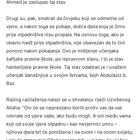
Ahmed je zastupao taj stav.
Drugi su, pak, smatrali da čovjeku koji se odmetne od
vjere, a nakon toga se pokaje, dobra djela koja je činio
prije otpadništva nisu propala. Na osnovu toga, ako je
obavio hadž prije otpadništva, nije obavezan da to čini
ponovo nakon pokajanja. Ovo je mišljenje učenjaka
šafijske pravne škole, po ispravnom stavu, i to je stav
hanbelijske pravne škole. Taj stav odabrao je i uvaženi
učenjak današnjice u svojim fetvama, šejh Abdulaziz b.
Baz.
Razlog razilaženja nalazi se u shvatanju riječi Uzvišenog
Allaha: “Oni će se neprestano boriti protiv vas da vas
odvrate od vjere vaše, ako budu mogli. A oni među vama
koji od svoje vjere otpadnu i kao nevjernici umru –
njihova djela bit će poništena i na ovom i na onom svijetu,