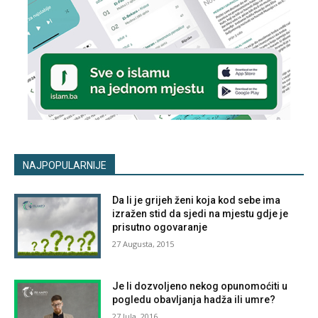
NAJPOPULARNIJE
Da li je grijeh ženi koja kod sebe ima
izražen stid da sjedi na mjestu gdje je
prisutno ogovaranje
27 Augusta, 2015
Je li dozvoljeno nekog opunomoćiti u
pogledu obavljanja hadža ili umre?
27 Jula, 2016