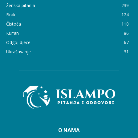
Ženska pitanja
239
Brak
124
Čistoća
118
Kur'an
86
Odgoj djece
67
Ukrašavanje
31
O NAMA