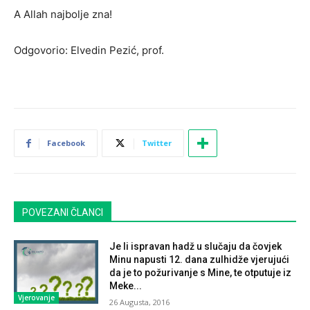
A Allah najbolje zna!
Odgovorio: Elvedin Pezić, prof.
Facebook
Twitter
POVEZANI ČLANCI
Je li ispravan hadž u slučaju da čovjek
Minu napusti 12. dana zulhidže vjerujući
da je to požurivanje s Mine, te otputuje iz
Meke...
Vjerovanje
26 Augusta, 2016